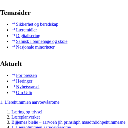
Temasider
Sikkerhet og beredskap
Læremidler
Digitalisering
Samisk i barnehage og skole
Nasjonale minoriteter
Aktuelt
For pressen
Høringer
Nyhetsvarsel
Om Udir
1. Lïerehtimmien aarvoevåarome
Læring og trivsel
Læreplanverket
Bijjemes bielie – aarvoeh jïh prinsihph maadthööhpehtimmesne
1. Lïerehtimmien aarvoevåarome