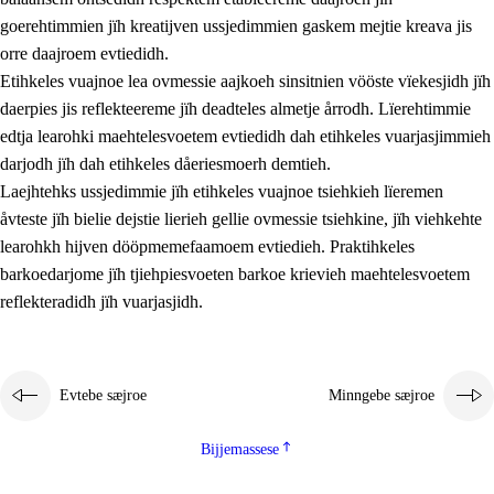
goerehtimmien jïh kreatijven ussjedimmien gaskem mejtie kreava jis
orre daajroem evtiedidh.
Etihkeles vuajnoe lea ovmessie aajkoeh sinsitnien vööste vïekesjidh jïh
daerpies jis reflekteereme jïh deadteles almetje årrodh. Lïerehtimmie
edtja learohki maehtelesvoetem evtiedidh dah etihkeles vuarjasjimmieh
darjodh jïh dah etihkeles dåeriesmoerh demtieh.
Laejhtehks ussjedimmie jïh etihkeles vuajnoe tsiehkieh lïeremen
åvteste jïh bielie dejstie lierieh gellie ovmessie tsiehkine, jïh viehkehte
learohkh hijven dööpmemefaamoem evtiedieh. Praktihkeles
barkoedarjome jïh tjiehpiesvoeten barkoe krievieh maehtelesvoetem
reflekteradidh jïh vuarjasjidh.
Evtebe sæjroe
Minngebe sæjroe
Bijjemassese