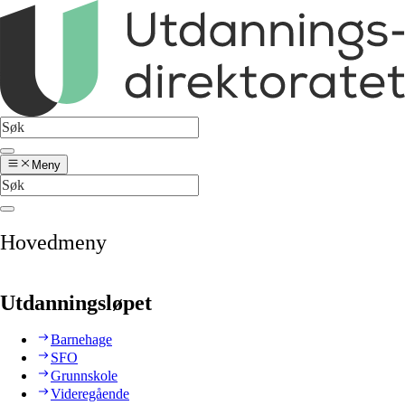
Meny
Hovedmeny
Utdanningsløpet
Barnehage
SFO
Grunnskole
Videregående