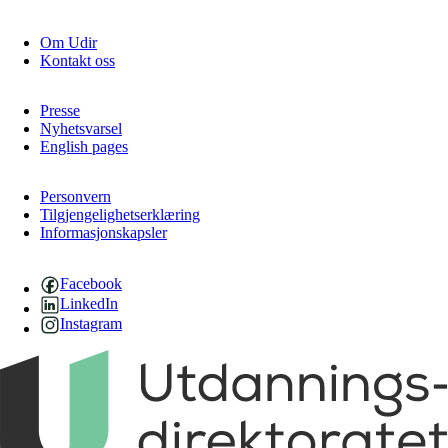
Om Udir
Kontakt oss
Presse
Nyhetsvarsel
English pages
Personvern
Tilgjengelighetserklæring
Informasjonskapsler
Facebook
LinkedIn
Instagram