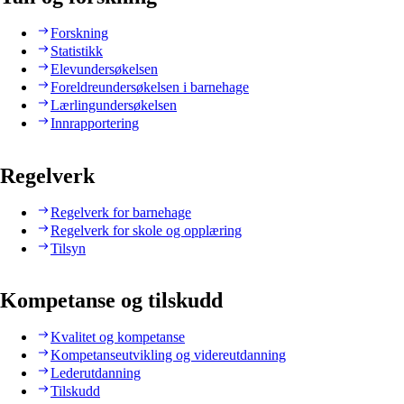
Forskning
Statistikk
Elevundersøkelsen
Foreldreundersøkelsen i barnehage
Lærlingundersøkelsen
Innrapportering
Regelverk
Regelverk for barnehage
Regelverk for skole og opplæring
Tilsyn
Kompetanse og tilskudd
Kvalitet og kompetanse
Kompetanseutvikling og videreutdanning
Lederutdanning
Tilskudd