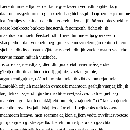
Lïerehtimmie edtja learoehkidie goerkesem vedtedh laejhtehks jïh
daajroen ussjedimmiem guarkoeh. Laejhtehks jïh daajroen ussjedimmie
lea jïermijes vuekine ussjedidh goerehtallemen jïh öörnedihks vuekine
gosse konkreete barkoes haestemh, fenomeenh, jiehtegh jïh
maahtoehammoeh dåastoehtidh. Lïerehtimmie edtja goerkesem
1.
Lïerehtimmien aarvoevåarome
skaepiedidh dah vuekieh mejgujmie saetniesvoetem goerehtidh tjuerieh
1.1
Almetjeaarvoe
sjïehtesjidh dïsse maam sïjhtebe goerehtidh, jïh vuekie maam veeljebe
tsavtsa maam mijjieh vuejnebe.
1.2
Identiteete jïh kulturellen gellievoete
Jis orre daajroe edtja sjïdtedidh, tjuara etableereme åssjelidie
1.3
Laejhtehks ussjedimmie jïh etihkeles vuajnoe
gïehtjedidh jïh laejhtedh teorijigujmie, vuekiejgujmie,
argumeentigujmie, dååjrehtimmigujmie jïh vihtiestimmiejgujmie.
1.4
Skaepiedimmievoeteaavoe, eadtjohkevoete jïh
Learohkh edtjieh maehtedh ovmessie maahtoen gaaltijh vuarjasjidh jïh
goerehtimmievæljoe
laejhtehks ussjedidh guktie maahtoe eevtjesåvva. Dah edtjieh aaj
1.5
Eatnemem krööhkestidh jïh byjresegoerkesevoete
maehtedh guarkedh dej dååjrehtimmieh, vuajnoeh jïh tjïrkes vuajnoeh
maehtieh ovellies jallh båajhtode årrodh. Laejhtehks refleksjovne
1.6
Demokratije jïh meatanårrome
maahtoem kreava, men seamma aejkien sijjiem vadta ovvihtiesvoetese
jïh ij daejrieh guktie sjædta. Lïerehtimmie tjuara dan gaavhtan
balaansem ohtsedidh respektem etableereme daajroen jïh