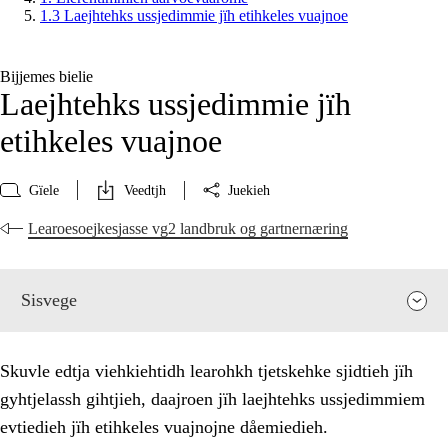
1.3 Laejhtehks ussjedimmie jïh etihkeles vuajnoe
Bijjemes bielie
Laejhtehks ussjedimmie jïh
etihkeles vuajnoe
Gïele
Veedtjh
Juekieh
Learoesoejkesjasse vg2 landbruk og gartnernæring
Sisvege
Skuvle edtja viehkiehtidh learohkh tjetskehke sjidtieh jïh
gyhtjelassh gihtjieh, daajroen jïh laejhtehks ussjedimmiem
evtiedieh jïh etihkeles vuajnojne dåemiedieh.