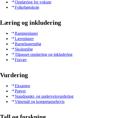
Opplæring for voksne
Folkehøgskole
Læring og inkludering
Rammeplaner
Læreplaner
Barnehagemiljø
Skolemiljø
Tilpasset opplæring og inkludering
Fravær
Vurdering
Eksamen
Prøver
Standpunkt- og underveisvurdering
Vitnemål og kompetansebevis
Tall og forskning