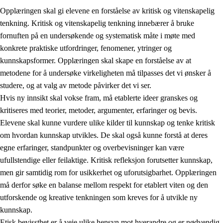
Opplæringen skal gi elevene en forståelse av kritisk og vitenskapelig
tenkning. Kritisk og vitenskapelig tenkning innebærer å bruke
fornuften på en undersøkende og systematisk måte i møte med
konkrete praktiske utfordringer, fenomener, ytringer og
kunnskapsformer. Opplæringen skal skape en forståelse av at
1.
Opplæringens verdigrunnlag
metodene for å undersøke virkeligheten må tilpasses det vi ønsker å
1.1
Menneskeverdet
studere, og at valg av metode påvirker det vi ser.
Hvis ny innsikt skal vokse fram, må etablerte ideer granskes og
1.2
Identitet og kulturelt mangfold
kritiseres med teorier, metoder, argumenter, erfaringer og bevis.
1.3
Kritisk tenkning og etisk bevissthet
Elevene skal kunne vurdere ulike kilder til kunnskap og tenke kritisk
om hvordan kunnskap utvikles. De skal også kunne forstå at deres
1.4
Skaperglede, engasjement og utforskertrang
egne erfaringer, standpunkter og overbevisninger kan være
1.5
Respekt for naturen og miljøbevissthet
ufullstendige eller feilaktige. Kritisk refleksjon forutsetter kunnskap,
men gir samtidig rom for usikkerhet og uforutsigbarhet. Opplæringen
1.6
Demokrati og medvirkning
må derfor søke en balanse mellom respekt for etablert viten og den
utforskende og kreative tenkningen som kreves for å utvikle ny
kunnskap.
Etisk bevissthet er å veie ulike hensyn mot hverandre og er nødvendig