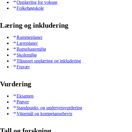
Opplæring for voksne
Folkehøgskole
Læring og inkludering
Rammeplaner
Læreplaner
Barnehagemiljø
Skolemiljø
Tilpasset opplæring og inkludering
Fravær
Vurdering
Eksamen
Prøver
Standpunkt- og underveisvurdering
Vitnemål og kompetansebevis
Tall og forskning