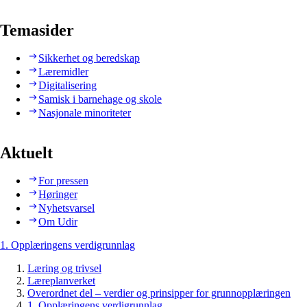
Temasider
Sikkerhet og beredskap
Læremidler
Digitalisering
Samisk i barnehage og skole
Nasjonale minoriteter
Aktuelt
For pressen
Høringer
Nyhetsvarsel
Om Udir
1. Opplæringens verdigrunnlag
Læring og trivsel
Læreplanverket
Overordnet del – verdier og prinsipper for grunnopplæringen
1. Opplæringens verdigrunnlag