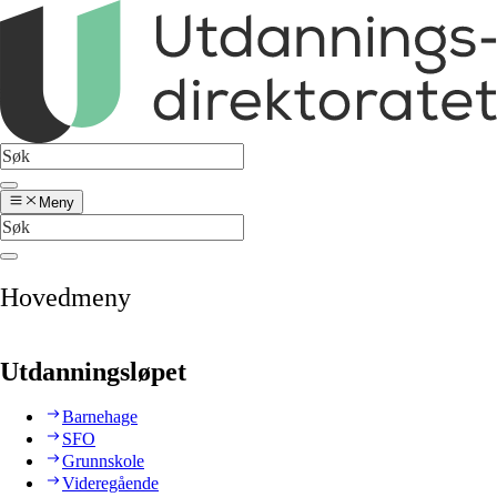
Meny
Hovedmeny
Utdanningsløpet
Barnehage
SFO
Grunnskole
Videregående