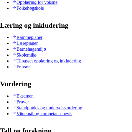
Opplæring for voksne
Folkehøgskole
Læring og inkludering
Rammeplaner
Læreplaner
Barnehagemiljø
Skolemiljø
Tilpasset opplæring og inkludering
Fravær
Vurdering
Eksamen
Prøver
Standpunkt- og underveisvurdering
Vitnemål og kompetansebevis
Tall og forskning