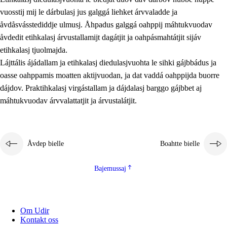
vuosstij mij le dárbulasj jus galggá liehket árvvaladde ja
åvdåsvásstediddje ulmusj. Åhpadus galggá oahppij máhtukvuodav
åvdedit etihkalasj árvustallamijt dagátjit ja oahpásmahtátjit sijáv
etihkalasj tjuolmajda.
Lájttális ájádallam ja etihkalasj diedulasjvuohta le sihki gájbbádus ja
oasse oahppamis moatten aktijvuodan, ja dat vaddá oahppijda buorre
dájdov. Praktihkalasj virgástallam ja dájdalasj barggo gájbbet aj
máhtukvuodav árvvalattatjit ja árvustalátjit.
Åvdep bielle
Boahtte bielle
Bajemussaj
Om Udir
Kontakt oss