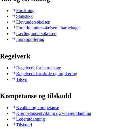
Forskning
Statistikk
Elevundersøkelsen
Foreldreundersøkelsen i barnehage
Lærlingundersøkelsen
Innrapportering
Regelverk
Regelverk for barnehage
Regelverk for skole og opplæring
Tilsyn
Kompetanse og tilskudd
Kvalitet og kompetanse
Kompetanseutvikling og videreutdanning
Lederutdanning
Tilskudd