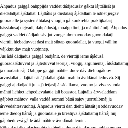
Åhpadus galggá oahppijda vaddet dádjadusáv gåktu lájttálisát ja
diedalattjat ájádallat. Lájttális ja diedalasj ájádallam le adnet jergav
guoradalle ja systemáhtalasj vuogijn gå konkrehta praktijkalasj
hásstalusaj dejvadi, dáhpádusáj, moalgedimij ja máhttohámij. Åhpadus
galggá vaddet dádjadusáv jut vuoge almmavuodav guoradalátjit
1.
Åhpadusá árvvovuodo
vierttiji hiebaduvvat dasi majt sihtap guoradallat, ja vuogij válljim
1.1
Almasjárvvo
vájkkut dav majt vuojnnep.
Jus ådå dádjadus galggá badjánit, de vierttiji ieme ájádusá
1.2
Identitiehtta ja kultuvralasj moattevuohta
guoradaláduvvat ja lájteduvvat teorijaj, vuogij, argumentaj, åtsådallamij
1.3
Lájttális ájádallam ja estetihkalasj diedulasjvuohta
ja duodastusáj. Oahppe galggi máhttet duov dáv diehtogáldov
árvustallat ja lájttálisát ájádallat gåktu máhtto åvddånahteduvvá. Sij
1.4
Dahkamávvo, berustibme ja diehtemvájnogisvuohta
galggi aj dádjadit jut sijá ietjasij åtsådallama, vuojno ja vissesvuoda
1.5
Vieledus luonnduj ja birásdiedulasjvuohta
máhtti liehket iehpedievalattja jali boasstot. Lájttális árvvaladdam
gájbbet máhtov, valla vaddá sæmmi båttå sajev juorrulibmáj ja
1.6
Demokratijja ja oassálasstem
árvvedahtesvuohtaj. Åhpadus viertti dan diehti åhtsåt jæbddavuodav
ieme diedoj hárráj ja guoradalle ja kreatijva ájádallamij hárráj mij
gájbbeduvvá gå le ådå máhtov åvddånahttemin.
Etihkalasj diedulasjvuohta le biedjat duov dáv dárbov nubbe nuppe