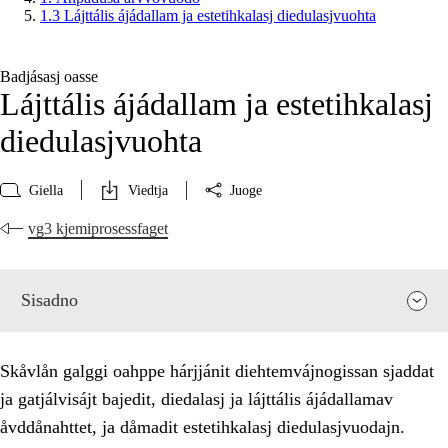
1.3 Lájttális ájádallam ja estetihkalasj diedulasjvuohta
Badjásasj oasse
Lájttális ájádallam ja estetihkalasj
diedulasjvuohta
Giella
Viedtja
Juoge
vg3 kjemiprosessfaget
Sisadno
Skåvlån galggi oahppe hárjjánit diehtemvájnogissan sjaddat
ja gatjálvisájt bajedit, diedalasj ja lájttális ájádallamav
åvddånahttet, ja dåmadit estetihkalasj diedulasjvuodajn.