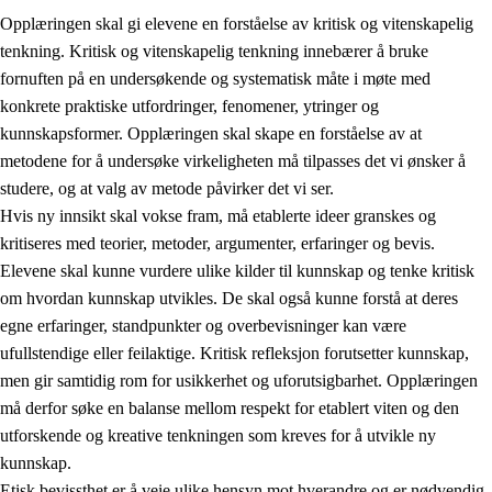
Opplæringen skal gi elevene en forståelse av kritisk og vitenskapelig
tenkning. Kritisk og vitenskapelig tenkning innebærer å bruke
fornuften på en undersøkende og systematisk måte i møte med
konkrete praktiske utfordringer, fenomener, ytringer og
kunnskapsformer. Opplæringen skal skape en forståelse av at
1.
Opplæringens verdigrunnlag
metodene for å undersøke virkeligheten må tilpasses det vi ønsker å
1.1
Menneskeverdet
studere, og at valg av metode påvirker det vi ser.
Hvis ny innsikt skal vokse fram, må etablerte ideer granskes og
1.2
Identitet og kulturelt mangfold
kritiseres med teorier, metoder, argumenter, erfaringer og bevis.
1.3
Kritisk tenkning og etisk bevissthet
Elevene skal kunne vurdere ulike kilder til kunnskap og tenke kritisk
om hvordan kunnskap utvikles. De skal også kunne forstå at deres
1.4
Skaperglede, engasjement og utforskertrang
egne erfaringer, standpunkter og overbevisninger kan være
1.5
Respekt for naturen og miljøbevissthet
ufullstendige eller feilaktige. Kritisk refleksjon forutsetter kunnskap,
men gir samtidig rom for usikkerhet og uforutsigbarhet. Opplæringen
1.6
Demokrati og medvirkning
må derfor søke en balanse mellom respekt for etablert viten og den
utforskende og kreative tenkningen som kreves for å utvikle ny
kunnskap.
Etisk bevissthet er å veie ulike hensyn mot hverandre og er nødvendig