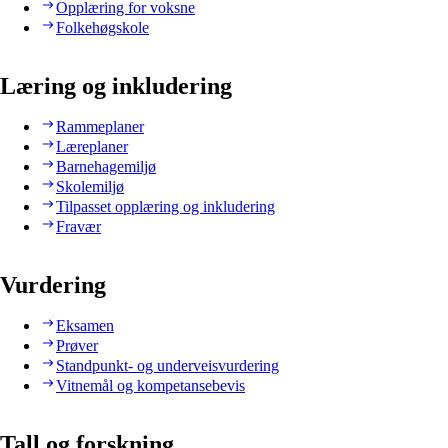
Opplæring for voksne
Folkehøgskole
Læring og inkludering
Rammeplaner
Læreplaner
Barnehagemiljø
Skolemiljø
Tilpasset opplæring og inkludering
Fravær
Vurdering
Eksamen
Prøver
Standpunkt- og underveisvurdering
Vitnemål og kompetansebevis
Tall og forskning