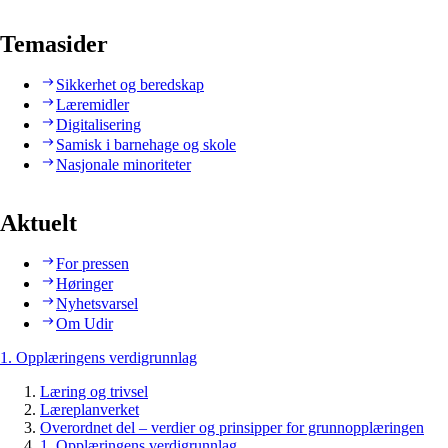
Temasider
Sikkerhet og beredskap
Læremidler
Digitalisering
Samisk i barnehage og skole
Nasjonale minoriteter
Aktuelt
For pressen
Høringer
Nyhetsvarsel
Om Udir
1. Opplæringens verdigrunnlag
Læring og trivsel
Læreplanverket
Overordnet del – verdier og prinsipper for grunnopplæringen
1. Opplæringens verdigrunnlag