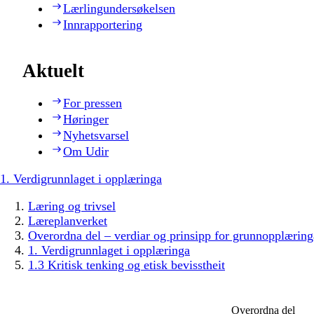
Lærlingundersøkelsen
Innrapportering
Aktuelt
For pressen
Høringer
Nyhetsvarsel
Om Udir
1. Verdigrunnlaget i opplæringa
Læring og trivsel
Læreplanverket
Overordna del – verdiar og prinsipp for grunnopplæring
1. Verdigrunnlaget i opplæringa
1.3 Kritisk tenking og etisk bevisstheit
Overordna del