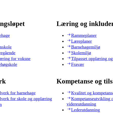
ngsløpet
Læring og inklude
ehage
Rammeplaner
Læreplaner
nskole
Barnehagemiljø
regående
Skolemiljø
æring for voksne
Tilpasset opplæring og
ehøgskole
Fravær
rk
Kompetanse og til
lverk for barnehage
Kvalitet og kompetans
lverk for skole og opplæring
Kompetanseutvikling 
videreutdanning
n
Lederutdanning