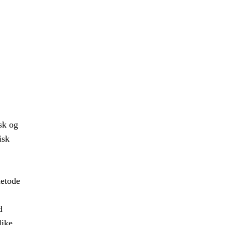
sk og
isk
metode
d
like