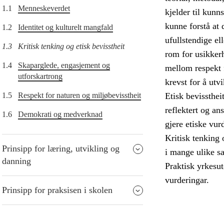
1.1
Menneskeverdet
kjelder til kunn
kunne forstå at 
1.2
Identitet og kulturelt mangfald
ufullstendige el
1.3
Kritisk tenking og etisk bevisstheit
rom for usikkerh
1.4
Skaparglede, engasjement og
mellom respekt 
utforskartrong
krevst for å utv
1.5
Respekt for naturen og miljøbevisstheit
Etisk bevissthei
reflektert og an
1.6
Demokrati og medverknad
gjere etiske vur
Kritisk tenking 
Prinsipp for læring, utvikling og
i mange ulike s
danning
Praktisk yrkesut
vurderingar.
Prinsipp for praksisen i skolen