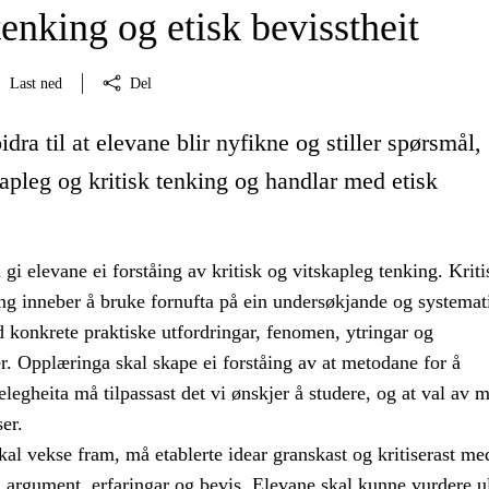
tenking og etisk bevisstheit
Last ned
Del
idra til at elevane blir nyfikne og stiller spørsmål,
kapleg og kritisk tenking og handlar med etisk
gi elevane ei forståing av kritisk og vitskapleg tenking. Kriti
ing inneber å bruke fornufta på ein undersøkjande og systemat
 konkrete praktiske utfordringar, fenomen, ytringar og
. Opplæringa skal skape ei forståing av at metodane for å
legheita må tilpassast det vi ønskjer å studere, og at val av 
er.
al vekse fram, må etablerte idear granskast og kritiserast me
, argument, erfaringar og bevis. Elevane skal kunne vurdere u