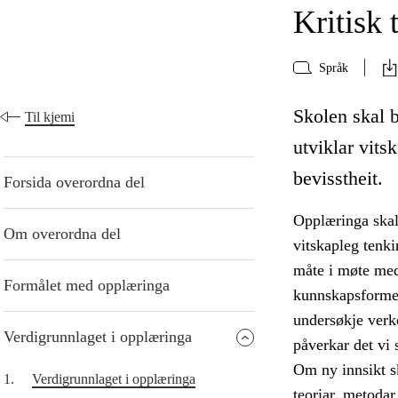
Kritisk 
Språk
Skolen skal b
Til kjemi
utviklar vits
bevisstheit.
Forsida overordna del
Opplæringa skal 
Om overordna del
vitskapleg tenk
måte i møte med
Formålet med opplæringa
kunnskapsformer
undersøkje verke
Verdigrunnlaget i opplæringa
påverkar det vi s
Om ny innsikt sk
1.
Verdigrunnlaget i opplæringa
teoriar, metodar