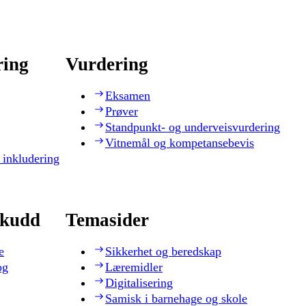
ring
Vurdering
Eksamen
Prøver
Standpunkt- og underveisvurdering
Vitnemål og kompetansebevis
 inkludering
skudd
Temasider
e
Sikkerhet og beredskap
og
Læremidler
Digitalisering
Samisk i barnehage og skole