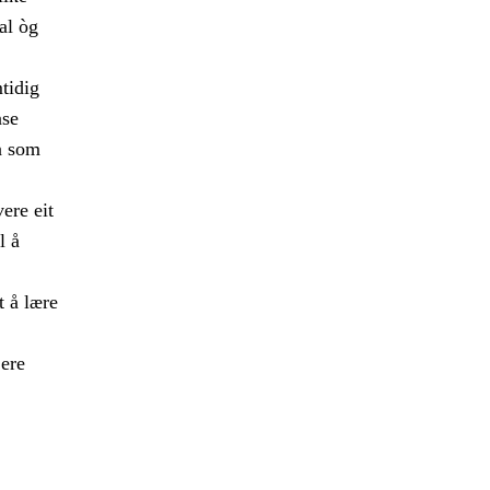
al òg
mtidig
nse
a som
ere eit
l å
t å lære
jere