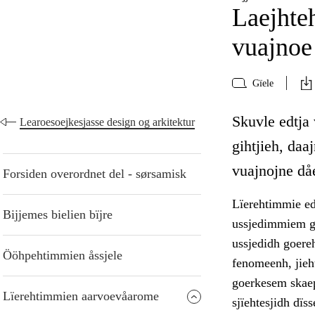
Laejhte
vuajnoe
Gïele
Skuvle edtja 
Learoesoejkesjasse design og arkitektur
gihtjieh, daa
vuajnojne då
Forsiden overordnet del - sørsamisk
Lïerehtimmie ed
Bijjemes bielien bïjre
ussjedimmiem gu
ussjedidh goere
Ööhpehtimmien åssjele
fenomeenh, jieh
goerkesem skaep
Lïerehtimmien aarvoevåarome
sjïehtesjidh dï