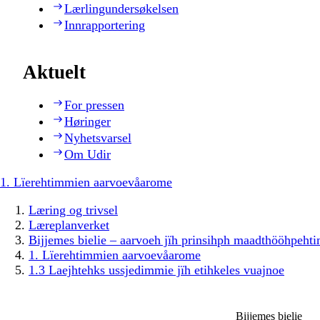
Lærlingundersøkelsen
Innrapportering
Aktuelt
For pressen
Høringer
Nyhetsvarsel
Om Udir
1. Lïerehtimmien aarvoevåarome
Læring og trivsel
Læreplanverket
Bijjemes bielie – aarvoeh jïh prinsihph maadthööhpeh
1. Lïerehtimmien aarvoevåarome
1.3 Laejhtehks ussjedimmie jïh etihkeles vuajnoe
Bijjemes bielie