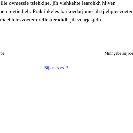
gellie ovmessie tsiehkine, jïh viehkehte learohkh hijven
 evtiedieh. Praktihkeles barkoedarjome jïh tjiehpiesvoete
maehtelesvoetem reflekteradidh jïh vuarjasjidh.
roe
Minngebe sæjro
Bijjemassese