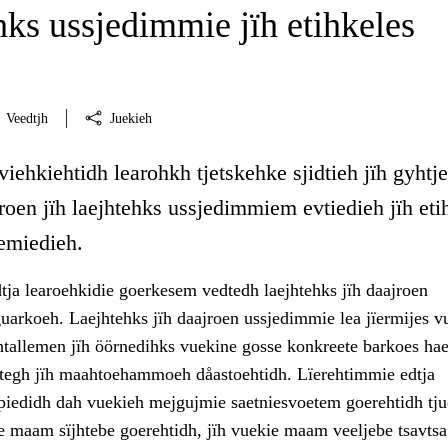
hks ussjedimmie jïh etihkeles
Veedtjh
Juekieh
viehkiehtidh learohkh tjetskehke sjidtieh jïh gyhtj
jroen jïh laejhtehks ussjedimmiem evtiedieh jïh eti
emiedieh.
tja learoehkidie goerkesem vedtedh laejhtehks jïh daajroen
arkoeh. Laejhtehks jïh daajroen ussjedimmie lea jïermijes v
htallemen jïh öörnedihks vuekine gosse konkreete barkoes ha
tegh jïh maahtoehammoeh dåastoehtidh. Lïerehtimmie edtja
iedidh dah vuekieh mejgujmie saetniesvoetem goerehtidh tju
sse maam sïjhtebe goerehtidh, jïh vuekie maam veeljebe tsavt