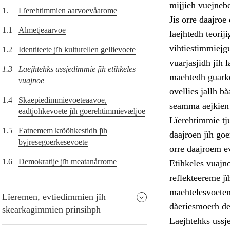
mijjieh vuejneb
1.
Lïerehtimmien aarvoevåarome
Jis orre daajroe 
1.1
Almetjeaarvoe
laejhtedh teori
vihtiestimmiejg
1.2
Identiteete jïh kulturellen gellievoete
vuarjasjidh jïh 
1.3
Laejhtehks ussjedimmie jïh etihkeles
maehtedh guarke
vuajnoe
ovellies jallh 
1.4
Skaepiedimmievoeteaavoe,
seamma aejkien s
eadtjohkevoete jïh goerehtimmievæljoe
Lïerehtimmie tj
1.5
Eatnemem krööhkestidh jïh
daajroen jïh go
byjresegoerkesevoete
orre daajroem e
1.6
Demokratije jïh meatanårrome
Etihkeles vuajno
reflekteereme jï
maehtelesvoetem
Lïeremen, evtiedimmien jïh
dåeriesmoerh de
skearkagimmien prinsihph
Laejhtehks ussje