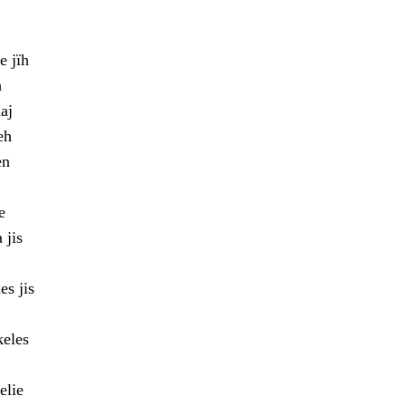
e jïh
h
aj
eh
en
e
 jis
es jis
keles
elie