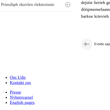
dejstie lierieh 
Prinsihph skuvlen rïektesisnie
dööpmemefaamoem
barkoe krievieh 
Evtebe sæj
Om Udir
Kontakt oss
Presse
Nyhetsvarsel
English pages