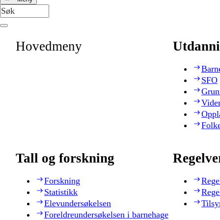
Hovedmeny
Utdanni
Barn
SFO
Grun
Vide
Oppl
Folk
Tall og forskning
Regelve
Forskning
Rege
Statistikk
Rege
Elevundersøkelsen
Tilsy
Foreldreundersøkelsen i barnehage