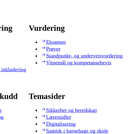
ring
Vurdering
Eksamen
Prøver
Standpunkt- og underveisvurdering
Vitnemål og kompetansebevis
 inkludering
skudd
Temasider
e
Sikkerhet og beredskap
og
Læremidler
Digitalisering
Samisk i barnehage og skole