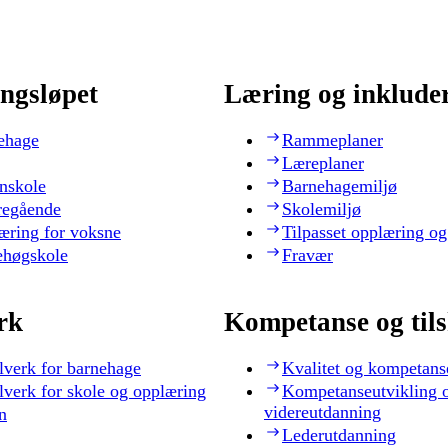
ngsløpet
Læring og inklude
ehage
Rammeplaner
Læreplaner
nskole
Barnehagemiljø
regående
Skolemiljø
æring for voksne
Tilpasset opplæring og
ehøgskole
Fravær
rk
Kompetanse og til
lverk for barnehage
Kvalitet og kompetans
lverk for skole og opplæring
Kompetanseutvikling 
videreutdanning
n
Lederutdanning