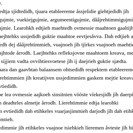
e.
edtja sjïdtedidh, tjuara etableereme åssjelidie gïehtjedidh jïh
jigujmie, vuekiejgujmie, argumeentigujmie, dååjrehtimmigujmi
ujmie. Learohkh edtjieh maehtedh ovmessie maahtoen gaaltij
laejhtehks ussjedidh guktie maahtoe eevtjesåvva. Dah edtjieh a
dh dej dååjrehtimmieh, vuajnoeh jïh tjïrkes vuajnoeh maehti
båajhtode årrodh. Laejhtehks refleksjovne maahtoem kreava, m
ijjiem vadta ovvihtiesvoetese jïh ij daejrieh guktie sjædta.
uara dan gaavhtan balaansem ohtsedidh respektem etableerem
erehtimmien jïh kreatijven ussjedimmien gaskem mejtie kreava
vtiedidh.
e lea ovmessie aajkoeh sinsitnien vööste vïekesjidh jïh daerpi
h deadteles almetje årrodh. Lïerehtimmie edtja learohki
 evtiedidh dah etihkeles vuarjasjimmieh darjodh jïh dah etih
mtieh.
dimmie jïh etihkeles vuajnoe tsiehkieh lïeremen åvteste jïh bi