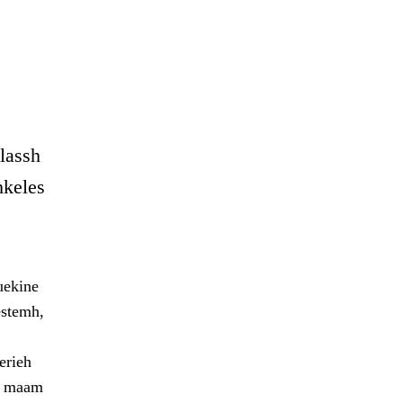
elassh
hkeles
uekine
estemh,
erieh
sa maam