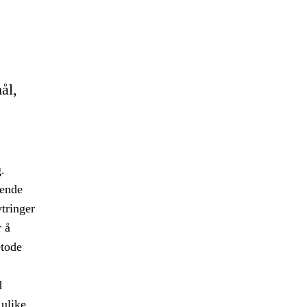
ål,
.
kende
tringer
 å
etode
d
 ulike