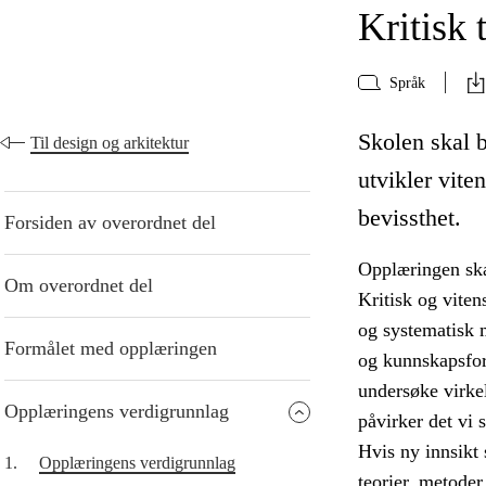
Kritisk 
Språk
Skolen skal bi
Til design og arkitektur
utvikler vite
bevissthet.
Forsiden av overordnet del
Opplæringen skal
Om overordnet del
Kritisk og vite
og systematisk 
Formålet med opplæringen
og kunnskapsfor
undersøke virkel
Opplæringens verdigrunnlag
påvirker det vi s
Hvis ny innsikt 
1.
Opplæringens verdigrunnlag
teorier, metoder