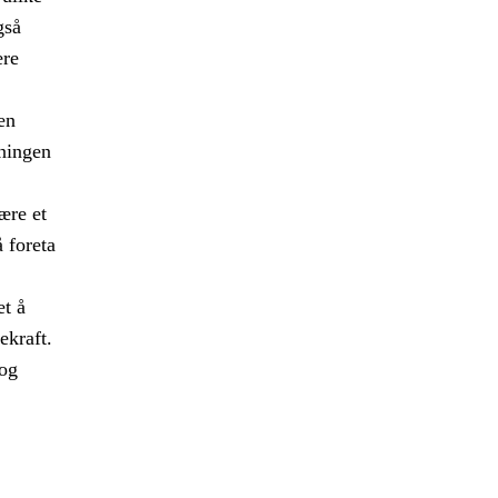
gså
ære
en
kningen
ære et
 foreta
et å
ekraft.
 og