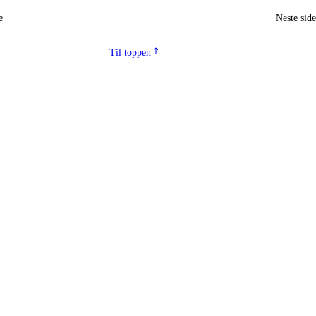
e
Neste sid
Til toppen