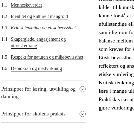
1.1
Menneskeverdet
kilder til kunn
kunne forstå at 
1.2
Identitet og kulturelt mangfold
ufullstendige el
1.3
Kritisk tenkning og etisk bevissthet
samtidig rom fo
1.4
Skaperglede, engasjement og
balanse mellom r
utforskertrang
som kreves for 
1.5
Respekt for naturen og miljøbevissthet
Etisk bevissthet
reflektert og an
1.6
Demokrati og medvirkning
etiske vurdering
Kritisk tenkning
Prinsipper for læring, utvikling og
lære i mange ul
danning
Praktisk yrkesut
gjøre vurderinge
Prinsipper for skolens praksis