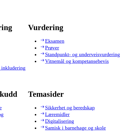
ring
Vurdering
Eksamen
Prøver
Standpunkt- og underveisvurdering
Vitnemål og kompetansebevis
 inkludering
skudd
Temasider
e
Sikkerhet og beredskap
og
Læremidler
Digitalisering
Samisk i barnehage og skole