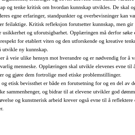
skap og tenke kritisk om hvordan kunnskap utvikles. De skal o
deres egne erfaringer, standpunkter og overbevisninger kan v
ler feilaktige. Kritisk refleksjon forutsetter kunnskap, men gir
r usikkerhet og uforutsigbarhet. Opplæringen må derfor søke 
espekt for etablert viten og den utforskende og kreative ten
å utvikle ny kunnskap.
 er å veie ulike hensyn mot hverandre og er nødvendig for å v
svarlig menneske. Opplæringen skal utvikle elevenes evne til å
er og gjøre dem fortrolige med etiske problemstillinger.
 og etisk bevissthet er både en forutsetning for og en del av d
ike sammenhenger, og bidrar til at elevene utvikler god dømm
øvelse og kunstnerisk arbeid krever også evne til å reflektere
r.