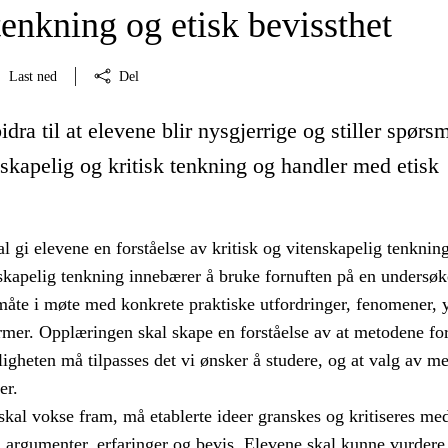
tenkning og etisk bevissthet
Last ned
Del
dra til at elevene blir nysgjerrige og stiller spørsm
nskapelig og kritisk tenkning og handler med etisk
 gi elevene en forståelse av kritisk og vitenskapelig tenkning
nskapelig tenkning innebærer å bruke fornuften på en undersø
måte i møte med konkrete praktiske utfordringer, fenomener, y
mer. Opplæringen skal skape en forståelse av at metodene for
igheten må tilpasses det vi ønsker å studere, og at valg av m
er.
skal vokse fram, må etablerte ideer granskes og kritiseres me
, argumenter, erfaringer og bevis. Elevene skal kunne vurdere