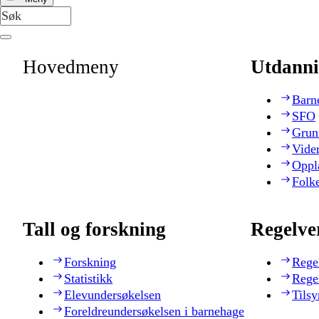
Hovedmeny
Utdanni
Barn
SFO
Grun
Vide
Oppl
Folk
Tall og forskning
Regelve
Forskning
Rege
Statistikk
Rege
Elevundersøkelsen
Tilsy
Foreldreundersøkelsen i barnehage