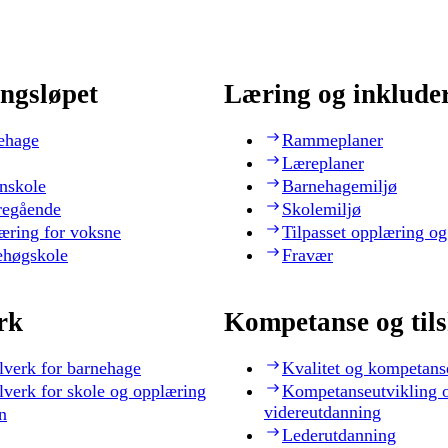
ngsløpet
Læring og inklude
ehage
Rammeplaner
Læreplaner
nskole
Barnehagemiljø
regående
Skolemiljø
æring for voksne
Tilpasset opplæring og
ehøgskole
Fravær
rk
Kompetanse og til
lverk for barnehage
Kvalitet og kompetans
lverk for skole og opplæring
Kompetanseutvikling 
videreutdanning
n
Lederutdanning