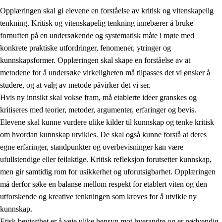
Opplæringen skal gi elevene en forståelse av kritisk og vitenskapelig
tenkning. Kritisk og vitenskapelig tenkning innebærer å bruke
fornuften på en undersøkende og systematisk måte i møte med
konkrete praktiske utfordringer, fenomener, ytringer og
kunnskapsformer. Opplæringen skal skape en forståelse av at
1.
Opplæringens verdigrunnlag
metodene for å undersøke virkeligheten må tilpasses det vi ønsker å
1.1
Menneskeverdet
studere, og at valg av metode påvirker det vi ser.
Hvis ny innsikt skal vokse fram, må etablerte ideer granskes og
1.2
Identitet og kulturelt mangfold
kritiseres med teorier, metoder, argumenter, erfaringer og bevis.
1.3
Kritisk tenkning og etisk bevissthet
Elevene skal kunne vurdere ulike kilder til kunnskap og tenke kritisk
om hvordan kunnskap utvikles. De skal også kunne forstå at deres
1.4
Skaperglede, engasjement og utforskertrang
egne erfaringer, standpunkter og overbevisninger kan være
1.5
Respekt for naturen og miljøbevissthet
ufullstendige eller feilaktige. Kritisk refleksjon forutsetter kunnskap,
men gir samtidig rom for usikkerhet og uforutsigbarhet. Opplæringen
1.6
Demokrati og medvirkning
må derfor søke en balanse mellom respekt for etablert viten og den
utforskende og kreative tenkningen som kreves for å utvikle ny
kunnskap.
Etisk bevissthet er å veie ulike hensyn mot hverandre og er nødvendig