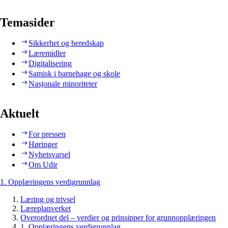
Temasider
Sikkerhet og beredskap
Læremidler
Digitalisering
Samisk i barnehage og skole
Nasjonale minoriteter
Aktuelt
For pressen
Høringer
Nyhetsvarsel
Om Udir
1. Opplæringens verdigrunnlag
Læring og trivsel
Læreplanverket
Overordnet del – verdier og prinsipper for grunnopplæringen
1. Opplæringens verdigrunnlag