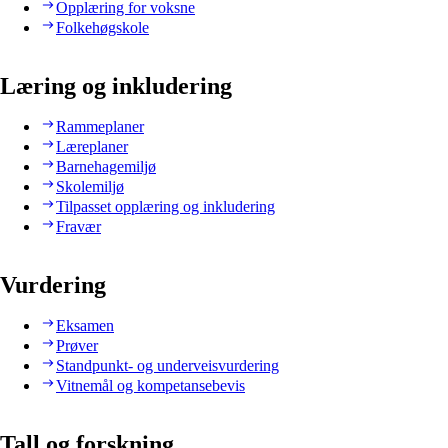
Opplæring for voksne
Folkehøgskole
Læring og inkludering
Rammeplaner
Læreplaner
Barnehagemiljø
Skolemiljø
Tilpasset opplæring og inkludering
Fravær
Vurdering
Eksamen
Prøver
Standpunkt- og underveisvurdering
Vitnemål og kompetansebevis
Tall og forskning