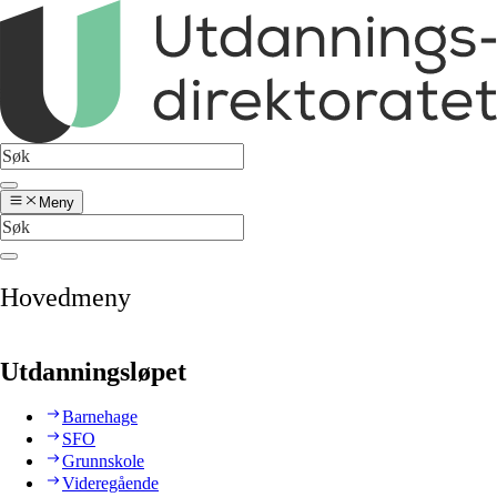
Meny
Hovedmeny
Utdanningsløpet
Barnehage
SFO
Grunnskole
Videregående