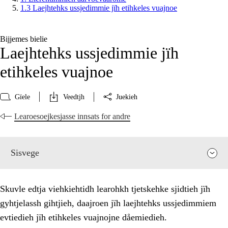
1.3 Laejhtehks ussjedimmie jïh etihkeles vuajnoe
Bijjemes bielie
Laejhtehks ussjedimmie jïh
etihkeles vuajnoe
Gïele
Veedtjh
Juekieh
Learoesoejkesjasse innsats for andre
Sisvege
Skuvle edtja viehkiehtidh learohkh tjetskehke sjidtieh jïh
gyhtjelassh gihtjieh, daajroen jïh laejhtehks ussjedimmiem
evtiedieh jïh etihkeles vuajnojne dåemiedieh.