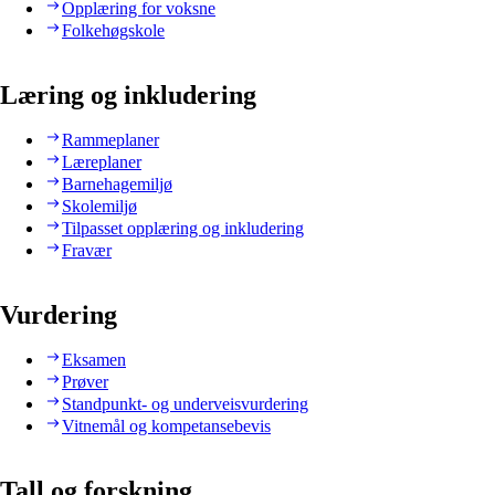
Opplæring for voksne
Folkehøgskole
Læring og inkludering
Rammeplaner
Læreplaner
Barnehagemiljø
Skolemiljø
Tilpasset opplæring og inkludering
Fravær
Vurdering
Eksamen
Prøver
Standpunkt- og underveisvurdering
Vitnemål og kompetansebevis
Tall og forskning