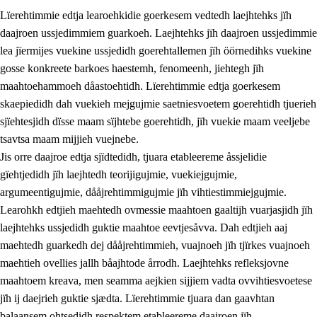
Lïerehtimmie edtja learoehkidie goerkesem vedtedh laejhtehks jïh
daajroen ussjedimmiem guarkoeh. Laejhtehks jïh daajroen ussjedimmie
lea jïermijes vuekine ussjedidh goerehtallemen jïh öörnedihks vuekine
gosse konkreete barkoes haestemh, fenomeenh, jiehtegh jïh
maahtoehammoeh dåastoehtidh. Lïerehtimmie edtja goerkesem
1.
Lïerehtimmien aarvoevåarome
skaepiedidh dah vuekieh mejgujmie saetniesvoetem goerehtidh tjuerieh
1.1
Almetjeaarvoe
sjïehtesjidh dïsse maam sïjhtebe goerehtidh, jïh vuekie maam veeljebe
tsavtsa maam mijjieh vuejnebe.
1.2
Identiteete jïh kulturellen gellievoete
Jis orre daajroe edtja sjïdtedidh, tjuara etableereme åssjelidie
1.3
Laejhtehks ussjedimmie jïh etihkeles vuajnoe
gïehtjedidh jïh laejhtedh teorijigujmie, vuekiejgujmie,
argumeentigujmie, dååjrehtimmigujmie jïh vihtiestimmiejgujmie.
1.4
Skaepiedimmievoeteaavoe, eadtjohkevoete jïh
Learohkh edtjieh maehtedh ovmessie maahtoen gaaltijh vuarjasjidh jïh
goerehtimmievæljoe
laejhtehks ussjedidh guktie maahtoe eevtjesåvva. Dah edtjieh aaj
1.5
Eatnemem krööhkestidh jïh byjresegoerkesevoete
maehtedh guarkedh dej dååjrehtimmieh, vuajnoeh jïh tjïrkes vuajnoeh
maehtieh ovellies jallh båajhtode årrodh. Laejhtehks refleksjovne
1.6
Demokratije jïh meatanårrome
maahtoem kreava, men seamma aejkien sijjiem vadta ovvihtiesvoetese
jïh ij daejrieh guktie sjædta. Lïerehtimmie tjuara dan gaavhtan
balaansem ohtsedidh respektem etableereme daajroen jïh