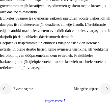
goerehtimmien jïh kreatijven ussjedimmien gaskem mejtie kreava jis
orre daajroem evtiedidh.
Etihkeles vuajnoe lea ovmessie aajkoeh sinsitnien vööste vïekesjidh jïh
daerpies jis reflekteereme jïh deadteles almetje årrodh. Lïerehtimmie
edtja learohki maehtelesvoetem evtiedidh dah etihkeles vuarjasjimmieh
darjodh jïh dah etihkeles dåeriesmoerh demtieh.
Laejhtehks ussjedimmie jïh etihkeles vuajnoe tsiehkieh lïeremen
åvteste jïh bielie dejstie lierieh gellie ovmessie tsiehkine, jïh viehkehte
learohkh hijven dööpmemefaamoem evtiedieh. Praktihkeles
barkoedarjome jïh tjiehpiesvoeten barkoe krievieh maehtelesvoetem
reflekteradidh jïh vuarjasjidh.
Evtebe sæjroe
Minngebe sæjroe
Bijjemassese