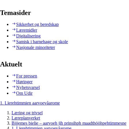
Temasider
Sikkerhet og beredskap
Læremidler
Digitalisering
Samisk i barnehage og skole
Nasjonale minoriteter
Aktuelt
For pressen
Høringer
Nyhetsvarsel
Om Udir
1. Lïerehtimmien aarvoevåarome
Læring og trivsel
Læreplanverket
Bijjemes bielie – aarvoeh jïh prinsihph maadthööhpehtimmesne
1. Lïerehtimmien aarvoevåarome