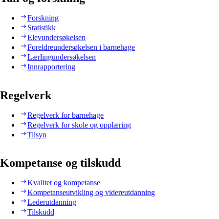
Forskning
Statistikk
Elevundersøkelsen
Foreldreundersøkelsen i barnehage
Lærlingundersøkelsen
Innrapportering
Regelverk
Regelverk for barnehage
Regelverk for skole og opplæring
Tilsyn
Kompetanse og tilskudd
Kvalitet og kompetanse
Kompetanseutvikling og videreutdanning
Lederutdanning
Tilskudd