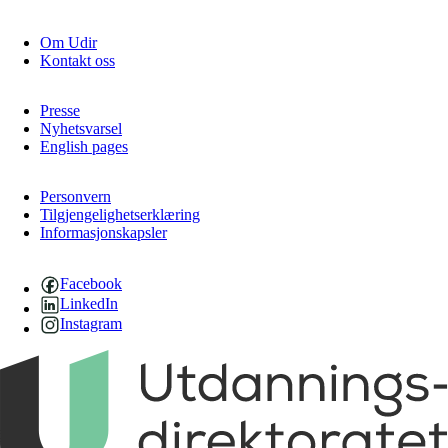
Om Udir
Kontakt oss
Presse
Nyhetsvarsel
English pages
Personvern
Tilgjengelighetserklæring
Informasjonskapsler
Facebook
LinkedIn
Instagram