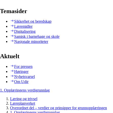
Temasider
Sikkerhet og beredskap
Læremidler
Digitalisering
Samisk i barnehage og skole
Nasjonale minoriteter
Aktuelt
For pressen
Høringer
Nyhetsvarsel
Om Udir
1. Opplæringens verdigrunnlag
Læring og trivsel
Læreplanverket
Overordnet del – verdier og prinsipper for grunnopplæringen
1. Opplæringens verdigrunnlag