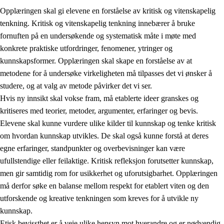
Opplæringen skal gi elevene en forståelse av kritisk og vitenskapelig
tenkning. Kritisk og vitenskapelig tenkning innebærer å bruke
fornuften på en undersøkende og systematisk måte i møte med
konkrete praktiske utfordringer, fenomener, ytringer og
kunnskapsformer. Opplæringen skal skape en forståelse av at
1.
Opplæringens verdigrunnlag
metodene for å undersøke virkeligheten må tilpasses det vi ønsker å
1.1
Menneskeverdet
studere, og at valg av metode påvirker det vi ser.
Hvis ny innsikt skal vokse fram, må etablerte ideer granskes og
1.2
Identitet og kulturelt mangfold
kritiseres med teorier, metoder, argumenter, erfaringer og bevis.
1.3
Kritisk tenkning og etisk bevissthet
Elevene skal kunne vurdere ulike kilder til kunnskap og tenke kritisk
om hvordan kunnskap utvikles. De skal også kunne forstå at deres
1.4
Skaperglede, engasjement og utforskertrang
egne erfaringer, standpunkter og overbevisninger kan være
1.5
Respekt for naturen og miljøbevissthet
ufullstendige eller feilaktige. Kritisk refleksjon forutsetter kunnskap,
men gir samtidig rom for usikkerhet og uforutsigbarhet. Opplæringen
1.6
Demokrati og medvirkning
må derfor søke en balanse mellom respekt for etablert viten og den
utforskende og kreative tenkningen som kreves for å utvikle ny
kunnskap.
Etisk bevissthet er å veie ulike hensyn mot hverandre og er nødvendig