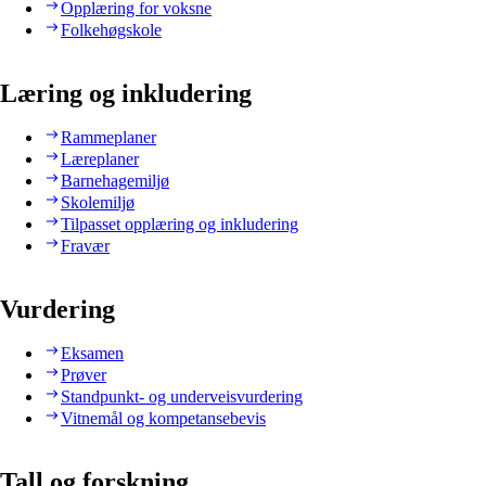
Opplæring for voksne
Folkehøgskole
Læring og inkludering
Rammeplaner
Læreplaner
Barnehagemiljø
Skolemiljø
Tilpasset opplæring og inkludering
Fravær
Vurdering
Eksamen
Prøver
Standpunkt- og underveisvurdering
Vitnemål og kompetansebevis
Tall og forskning