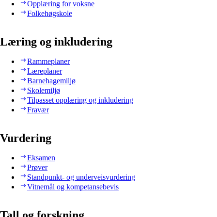
Opplæring for voksne
Folkehøgskole
Læring og inkludering
Rammeplaner
Læreplaner
Barnehagemiljø
Skolemiljø
Tilpasset opplæring og inkludering
Fravær
Vurdering
Eksamen
Prøver
Standpunkt- og underveisvurdering
Vitnemål og kompetansebevis
Tall og forskning