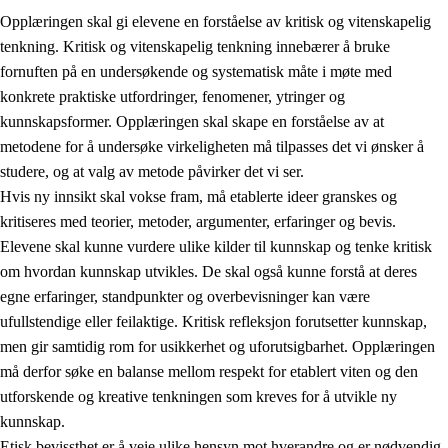
Opplæringen skal gi elevene en forståelse av kritisk og vitenskapelig
tenkning. Kritisk og vitenskapelig tenkning innebærer å bruke
fornuften på en undersøkende og systematisk måte i møte med
konkrete praktiske utfordringer, fenomener, ytringer og
kunnskapsformer. Opplæringen skal skape en forståelse av at
1.
Opplæringens verdigrunnlag
metodene for å undersøke virkeligheten må tilpasses det vi ønsker å
1.1
Menneskeverdet
studere, og at valg av metode påvirker det vi ser.
Hvis ny innsikt skal vokse fram, må etablerte ideer granskes og
1.2
Identitet og kulturelt mangfold
kritiseres med teorier, metoder, argumenter, erfaringer og bevis.
1.3
Kritisk tenkning og etisk bevissthet
Elevene skal kunne vurdere ulike kilder til kunnskap og tenke kritisk
om hvordan kunnskap utvikles. De skal også kunne forstå at deres
1.4
Skaperglede, engasjement og utforskertrang
egne erfaringer, standpunkter og overbevisninger kan være
1.5
Respekt for naturen og miljøbevissthet
ufullstendige eller feilaktige. Kritisk refleksjon forutsetter kunnskap,
men gir samtidig rom for usikkerhet og uforutsigbarhet. Opplæringen
1.6
Demokrati og medvirkning
må derfor søke en balanse mellom respekt for etablert viten og den
utforskende og kreative tenkningen som kreves for å utvikle ny
kunnskap.
Etisk bevissthet er å veie ulike hensyn mot hverandre og er nødvendig