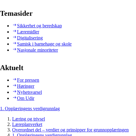
Temasider
Sikkerhet og beredskap
Læremidler
Digitalisering
Samisk i barnehage og skole
Nasjonale minoriteter
Aktuelt
For pressen
Høringer
Nyhetsvarsel
Om Udir
1. Opplæringens verdigrunnlag
Læring og trivsel
Læreplanverket
Overordnet del – verdier og prinsipper for grunnopplæringen
1. Opplæringens verdigrunnlag