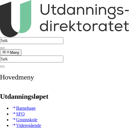
Meny
Hovedmeny
Utdanningsløpet
Barnehage
SFO
Grunnskole
Videregående