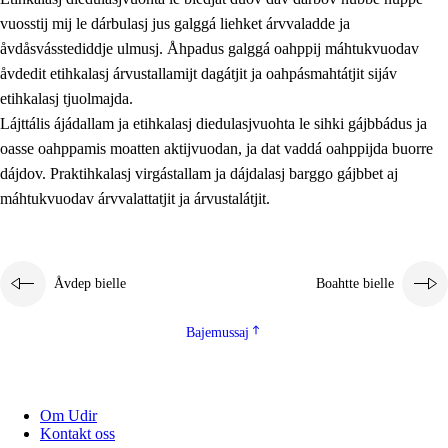
vuosstij mij le dárbulasj jus galggá liehket árvvaladde ja
åvdåsvásstediddje ulmusj. Åhpadus galggá oahppij máhtukvuodav
åvdedit etihkalasj árvustallamijt dagátjit ja oahpásmahtátjit sijáv
etihkalasj tjuolmajda.
Lájttális ájádallam ja etihkalasj diedulasjvuohta le sihki gájbbádus ja
oasse oahppamis moatten aktijvuodan, ja dat vaddá oahppijda buorre
dájdov. Praktihkalasj virgástallam ja dájdalasj barggo gájbbet aj
máhtukvuodav árvvalattatjit ja árvustalátjit.
Åvdep bielle
Boahtte bielle
Bajemussaj
Om Udir
Kontakt oss