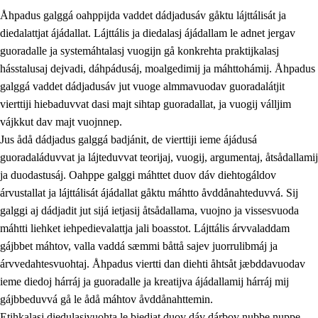
Åhpadus galggá oahppijda vaddet dádjadusáv gåktu lájttálisát ja
diedalattjat ájádallat. Lájttális ja diedalasj ájádallam le adnet jergav
guoradalle ja systemáhtalasj vuogijn gå konkrehta praktijkalasj
hásstalusaj dejvadi, dáhpádusáj, moalgedimij ja máhttohámij. Åhpadus
galggá vaddet dádjadusáv jut vuoge almmavuodav guoradalátjit
1.
Åhpadusá árvvovuodo
vierttiji hiebaduvvat dasi majt sihtap guoradallat, ja vuogij válljim
1.1
Almasjárvvo
vájkkut dav majt vuojnnep.
Jus ådå dádjadus galggá badjánit, de vierttiji ieme ájádusá
1.2
Identitiehtta ja kultuvralasj moattevuohta
guoradaláduvvat ja lájteduvvat teorijaj, vuogij, argumentaj, åtsådallamij
1.3
Lájttális ájádallam ja estetihkalasj diedulasjvuohta
ja duodastusáj. Oahppe galggi máhttet duov dáv diehtogáldov
árvustallat ja lájttálisát ájádallat gåktu máhtto åvddånahteduvvá. Sij
1.4
Dahkamávvo, berustibme ja diehtemvájnogisvuohta
galggi aj dádjadit jut sijá ietjasij åtsådallama, vuojno ja vissesvuoda
1.5
Vieledus luonnduj ja birásdiedulasjvuohta
máhtti liehket iehpedievalattja jali boasstot. Lájttális árvvaladdam
gájbbet máhtov, valla vaddá sæmmi båttå sajev juorrulibmáj ja
1.6
Demokratijja ja oassálasstem
árvvedahtesvuohtaj. Åhpadus viertti dan diehti åhtsåt jæbddavuodav
ieme diedoj hárráj ja guoradalle ja kreatijva ájádallamij hárráj mij
gájbbeduvvá gå le ådå máhtov åvddånahttemin.
Etihkalasj diedulasjvuohta le biedjat duov dáv dárbov nubbe nuppe