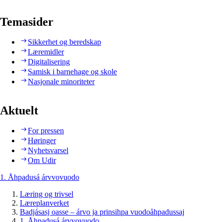
Temasider
Sikkerhet og beredskap
Læremidler
Digitalisering
Samisk i barnehage og skole
Nasjonale minoriteter
Aktuelt
For pressen
Høringer
Nyhetsvarsel
Om Udir
1. Åhpadusá árvvovuodo
Læring og trivsel
Læreplanverket
Badjásasj oasse – árvo ja prinsihpa vuodoåhpadussaj
1. Åhpadusá árvvovuodo