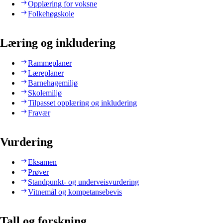
Opplæring for voksne
Folkehøgskole
Læring og inkludering
Rammeplaner
Læreplaner
Barnehagemiljø
Skolemiljø
Tilpasset opplæring og inkludering
Fravær
Vurdering
Eksamen
Prøver
Standpunkt- og underveisvurdering
Vitnemål og kompetansebevis
Tall og forskning