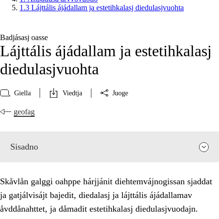
1.3 Lájttális ájádallam ja estetihkalasj diedulasjvuohta
Badjásasj oasse
Lájttális ájádallam ja estetihkalasj
diedulasjvuohta
Giella
Viedtja
Juoge
geofag
Sisadno
Skåvlån galggi oahppe hárjjánit diehtemvájnogissan sjaddat
ja gatjálvisájt bajedit, diedalasj ja lájttális ájádallamav
åvddånahttet, ja dåmadit estetihkalasj diedulasjvuodajn.