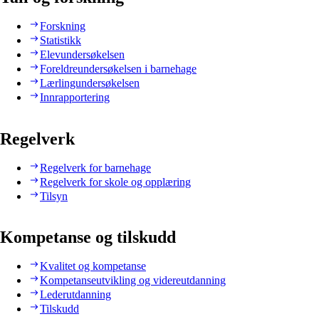
Forskning
Statistikk
Elevundersøkelsen
Foreldreundersøkelsen i barnehage
Lærlingundersøkelsen
Innrapportering
Regelverk
Regelverk for barnehage
Regelverk for skole og opplæring
Tilsyn
Kompetanse og tilskudd
Kvalitet og kompetanse
Kompetanseutvikling og videreutdanning
Lederutdanning
Tilskudd