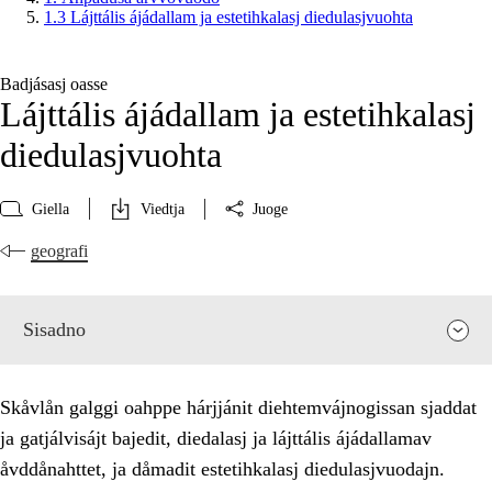
1.3 Lájttális ájádallam ja estetihkalasj diedulasjvuohta
Badjásasj oasse
Lájttális ájádallam ja estetihkalasj
diedulasjvuohta
Giella
Viedtja
Juoge
geografi
Sisadno
Skåvlån galggi oahppe hárjjánit diehtemvájnogissan sjaddat
ja gatjálvisájt bajedit, diedalasj ja lájttális ájádallamav
åvddånahttet, ja dåmadit estetihkalasj diedulasjvuodajn.