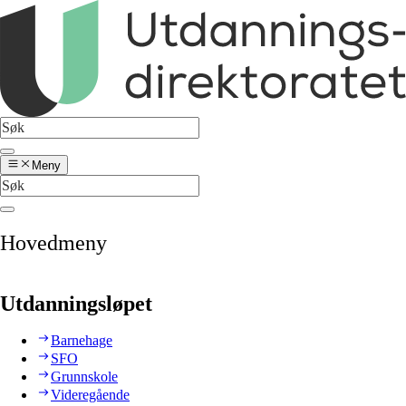
Meny
Hovedmeny
Utdanningsløpet
Barnehage
SFO
Grunnskole
Videregående