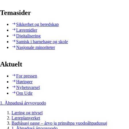
Temasider
Sikkerhet og beredskap
Læremidler
Digitalisering
Samisk i barnehage og skole
Nasjonale minoriteter
Aktuelt
For pressen
Høringer
Nyhetsvarsel
Om Udir
1. Åhpadusá árvvovuodo
Læring og trivsel
Læreplanverket
Badjásasj oasse – árvo ja prinsihpa vuodoåhpadussaj
1. Åhpadusá árvvovuodo