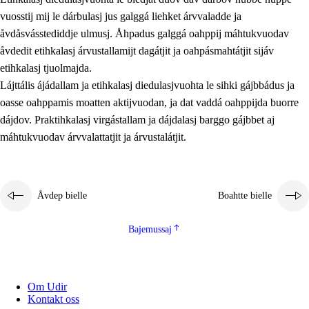
vuosstij mij le dárbulasj jus galggá liehket árvvaladde ja
åvdåsvásstediddje ulmusj. Åhpadus galggá oahppij máhtukvuodav
åvdedit etihkalasj árvustallamijt dagátjit ja oahpásmahtátjit sijáv
etihkalasj tjuolmajda.
Lájttális ájádallam ja etihkalasj diedulasjvuohta le sihki gájbbádus ja
oasse oahppamis moatten aktijvuodan, ja dat vaddá oahppijda buorre
dájdov. Praktihkalasj virgástallam ja dájdalasj barggo gájbbet aj
máhtukvuodav árvvalattatjit ja árvustalátjit.
Åvdep bielle
Boahtte bielle
Bajemussaj
Om Udir
Kontakt oss