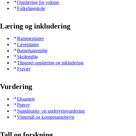
Opplæring for voksne
Folkehøgskole
Læring og inkludering
Rammeplaner
Læreplaner
Barnehagemiljø
Skolemiljø
Tilpasset opplæring og inkludering
Fravær
Vurdering
Eksamen
Prøver
Standpunkt- og underveisvurdering
Vitnemål og kompetansebevis
Tall og forskning