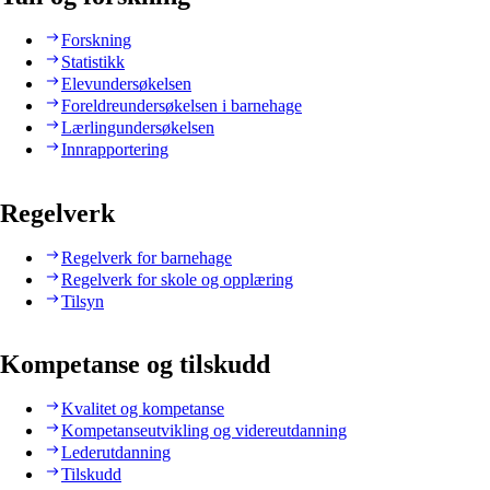
Forskning
Statistikk
Elevundersøkelsen
Foreldreundersøkelsen i barnehage
Lærlingundersøkelsen
Innrapportering
Regelverk
Regelverk for barnehage
Regelverk for skole og opplæring
Tilsyn
Kompetanse og tilskudd
Kvalitet og kompetanse
Kompetanseutvikling og videreutdanning
Lederutdanning
Tilskudd