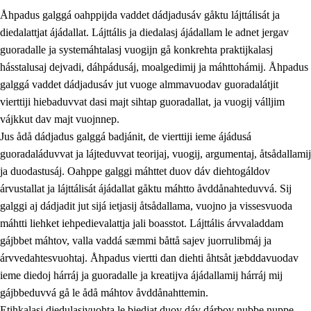
Åhpadus galggá oahppijda vaddet dádjadusáv gåktu lájttálisát ja
diedalattjat ájádallat. Lájttális ja diedalasj ájádallam le adnet jergav
guoradalle ja systemáhtalasj vuogijn gå konkrehta praktijkalasj
hásstalusaj dejvadi, dáhpádusáj, moalgedimij ja máhttohámij. Åhpadus
galggá vaddet dádjadusáv jut vuoge almmavuodav guoradalátjit
1.
Åhpadusá árvvovuodo
vierttiji hiebaduvvat dasi majt sihtap guoradallat, ja vuogij válljim
1.1
Almasjárvvo
vájkkut dav majt vuojnnep.
Jus ådå dádjadus galggá badjánit, de vierttiji ieme ájádusá
1.2
Identitiehtta ja kultuvralasj moattevuohta
guoradaláduvvat ja lájteduvvat teorijaj, vuogij, argumentaj, åtsådallamij
1.3
Lájttális ájádallam ja estetihkalasj diedulasjvuohta
ja duodastusáj. Oahppe galggi máhttet duov dáv diehtogáldov
árvustallat ja lájttálisát ájádallat gåktu máhtto åvddånahteduvvá. Sij
1.4
Dahkamávvo, berustibme ja diehtemvájnogisvuohta
galggi aj dádjadit jut sijá ietjasij åtsådallama, vuojno ja vissesvuoda
1.5
Vieledus luonnduj ja birásdiedulasjvuohta
máhtti liehket iehpedievalattja jali boasstot. Lájttális árvvaladdam
gájbbet máhtov, valla vaddá sæmmi båttå sajev juorrulibmáj ja
1.6
Demokratijja ja oassálasstem
árvvedahtesvuohtaj. Åhpadus viertti dan diehti åhtsåt jæbddavuodav
ieme diedoj hárráj ja guoradalle ja kreatijva ájádallamij hárráj mij
gájbbeduvvá gå le ådå máhtov åvddånahttemin.
Etihkalasj diedulasjvuohta le biedjat duov dáv dárbov nubbe nuppe