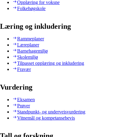
Opplæring for voksne
Folkehøgskole
Læring og inkludering
Rammeplaner
Læreplaner
Barnehagemiljø
Skolemiljø
Tilpasset opplæring og inkludering
Fravær
Vurdering
Eksamen
Prøver
Standpunkt- og underveisvurdering
Vitnemål og kompetansebevis
Tall og forskning