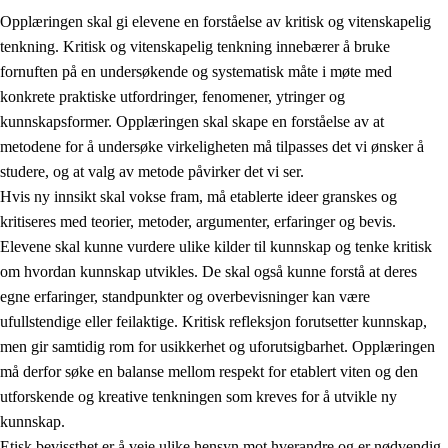
Opplæringen skal gi elevene en forståelse av kritisk og vitenskapelig
tenkning. Kritisk og vitenskapelig tenkning innebærer å bruke
fornuften på en undersøkende og systematisk måte i møte med
konkrete praktiske utfordringer, fenomener, ytringer og
kunnskapsformer. Opplæringen skal skape en forståelse av at
1.
Opplæringens verdigrunnlag
metodene for å undersøke virkeligheten må tilpasses det vi ønsker å
1.1
Menneskeverdet
studere, og at valg av metode påvirker det vi ser.
Hvis ny innsikt skal vokse fram, må etablerte ideer granskes og
1.2
Identitet og kulturelt mangfold
kritiseres med teorier, metoder, argumenter, erfaringer og bevis.
1.3
Kritisk tenkning og etisk bevissthet
Elevene skal kunne vurdere ulike kilder til kunnskap og tenke kritisk
om hvordan kunnskap utvikles. De skal også kunne forstå at deres
1.4
Skaperglede, engasjement og utforskertrang
egne erfaringer, standpunkter og overbevisninger kan være
1.5
Respekt for naturen og miljøbevissthet
ufullstendige eller feilaktige. Kritisk refleksjon forutsetter kunnskap,
men gir samtidig rom for usikkerhet og uforutsigbarhet. Opplæringen
1.6
Demokrati og medvirkning
må derfor søke en balanse mellom respekt for etablert viten og den
utforskende og kreative tenkningen som kreves for å utvikle ny
kunnskap.
Etisk bevissthet er å veie ulike hensyn mot hverandre og er nødvendig