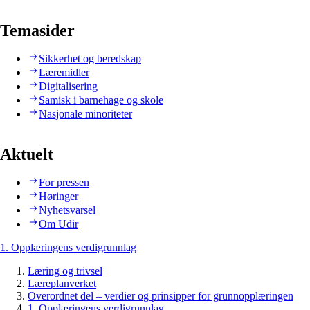
Temasider
Sikkerhet og beredskap
Læremidler
Digitalisering
Samisk i barnehage og skole
Nasjonale minoriteter
Aktuelt
For pressen
Høringer
Nyhetsvarsel
Om Udir
1. Opplæringens verdigrunnlag
Læring og trivsel
Læreplanverket
Overordnet del – verdier og prinsipper for grunnopplæringen
1. Opplæringens verdigrunnlag