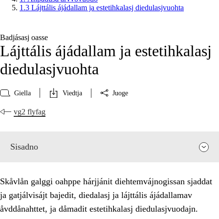
1.3 Lájttális ájádallam ja estetihkalasj diedulasjvuohta
Badjásasj oasse
Lájttális ájádallam ja estetihkalasj
diedulasjvuohta
Giella
Viedtja
Juoge
vg2 flyfag
Sisadno
Skåvlån galggi oahppe hárjjánit diehtemvájnogissan sjaddat
ja gatjálvisájt bajedit, diedalasj ja lájttális ájádallamav
åvddånahttet, ja dåmadit estetihkalasj diedulasjvuodajn.