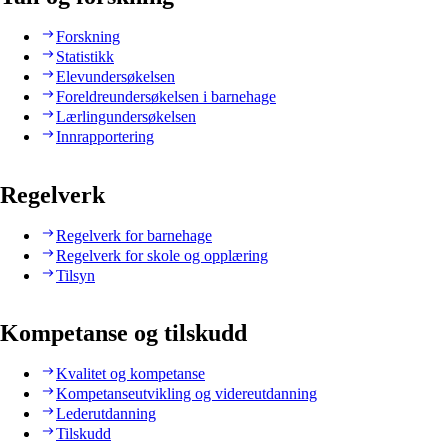
Forskning
Statistikk
Elevundersøkelsen
Foreldreundersøkelsen i barnehage
Lærlingundersøkelsen
Innrapportering
Regelverk
Regelverk for barnehage
Regelverk for skole og opplæring
Tilsyn
Kompetanse og tilskudd
Kvalitet og kompetanse
Kompetanseutvikling og videreutdanning
Lederutdanning
Tilskudd