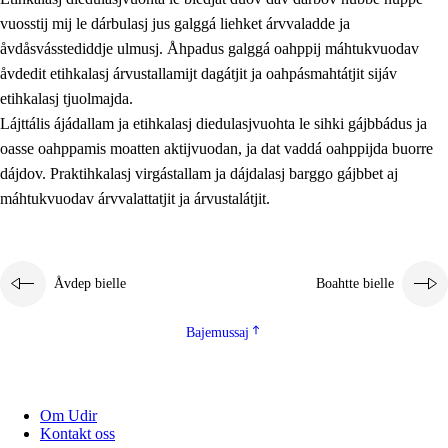
vuosstij mij le dárbulasj jus galggá liehket árvvaladde ja
åvdåsvásstediddje ulmusj. Åhpadus galggá oahppij máhtukvuodav
åvdedit etihkalasj árvustallamijt dagátjit ja oahpásmahtátjit sijáv
etihkalasj tjuolmajda.
Lájttális ájádallam ja etihkalasj diedulasjvuohta le sihki gájbbádus ja
oasse oahppamis moatten aktijvuodan, ja dat vaddá oahppijda buorre
dájdov. Praktihkalasj virgástallam ja dájdalasj barggo gájbbet aj
máhtukvuodav árvvalattatjit ja árvustalátjit.
Åvdep bielle
Boahtte bielle
Bajemussaj
Om Udir
Kontakt oss