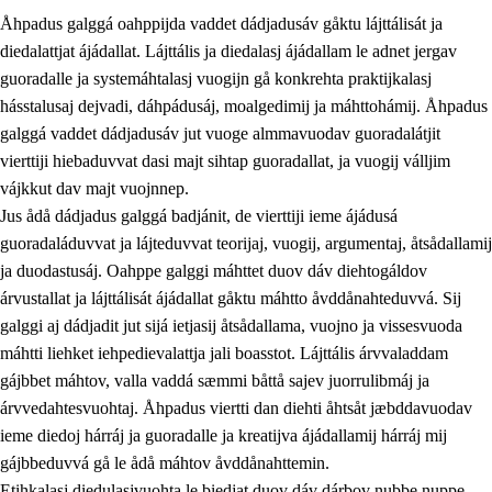
Åhpadus galggá oahppijda vaddet dádjadusáv gåktu lájttálisát ja
diedalattjat ájádallat. Lájttális ja diedalasj ájádallam le adnet jergav
guoradalle ja systemáhtalasj vuogijn gå konkrehta praktijkalasj
hásstalusaj dejvadi, dáhpádusáj, moalgedimij ja máhttohámij. Åhpadus
galggá vaddet dádjadusáv jut vuoge almmavuodav guoradalátjit
1.
Åhpadusá árvvovuodo
vierttiji hiebaduvvat dasi majt sihtap guoradallat, ja vuogij válljim
1.1
Almasjárvvo
vájkkut dav majt vuojnnep.
Jus ådå dádjadus galggá badjánit, de vierttiji ieme ájádusá
1.2
Identitiehtta ja kultuvralasj moattevuohta
guoradaláduvvat ja lájteduvvat teorijaj, vuogij, argumentaj, åtsådallamij
1.3
Lájttális ájádallam ja estetihkalasj diedulasjvuohta
ja duodastusáj. Oahppe galggi máhttet duov dáv diehtogáldov
árvustallat ja lájttálisát ájádallat gåktu máhtto åvddånahteduvvá. Sij
1.4
Dahkamávvo, berustibme ja diehtemvájnogisvuohta
galggi aj dádjadit jut sijá ietjasij åtsådallama, vuojno ja vissesvuoda
1.5
Vieledus luonnduj ja birásdiedulasjvuohta
máhtti liehket iehpedievalattja jali boasstot. Lájttális árvvaladdam
gájbbet máhtov, valla vaddá sæmmi båttå sajev juorrulibmáj ja
1.6
Demokratijja ja oassálasstem
árvvedahtesvuohtaj. Åhpadus viertti dan diehti åhtsåt jæbddavuodav
ieme diedoj hárráj ja guoradalle ja kreatijva ájádallamij hárráj mij
gájbbeduvvá gå le ådå máhtov åvddånahttemin.
Etihkalasj diedulasjvuohta le biedjat duov dáv dárbov nubbe nuppe