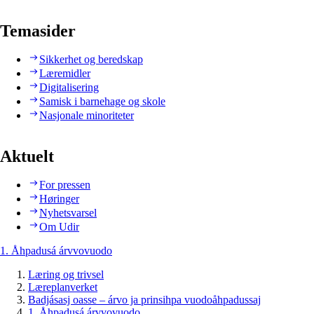
Temasider
Sikkerhet og beredskap
Læremidler
Digitalisering
Samisk i barnehage og skole
Nasjonale minoriteter
Aktuelt
For pressen
Høringer
Nyhetsvarsel
Om Udir
1. Åhpadusá árvvovuodo
Læring og trivsel
Læreplanverket
Badjásasj oasse – árvo ja prinsihpa vuodoåhpadussaj
1. Åhpadusá árvvovuodo