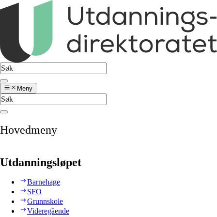
Meny
Hovedmeny
Utdanningsløpet
Barnehage
SFO
Grunnskole
Videregående