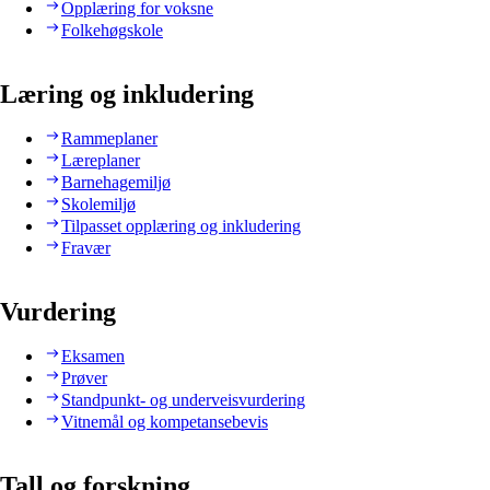
Opplæring for voksne
Folkehøgskole
Læring og inkludering
Rammeplaner
Læreplaner
Barnehagemiljø
Skolemiljø
Tilpasset opplæring og inkludering
Fravær
Vurdering
Eksamen
Prøver
Standpunkt- og underveisvurdering
Vitnemål og kompetansebevis
Tall og forskning