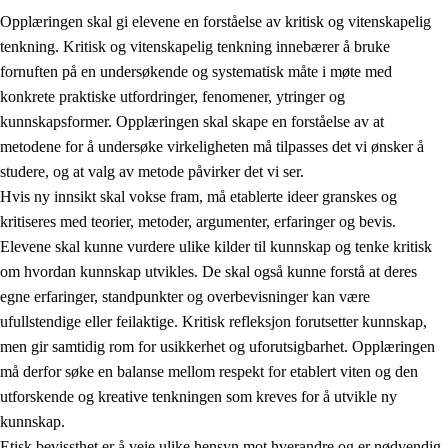
Opplæringen skal gi elevene en forståelse av kritisk og vitenskapelig
tenkning. Kritisk og vitenskapelig tenkning innebærer å bruke
fornuften på en undersøkende og systematisk måte i møte med
konkrete praktiske utfordringer, fenomener, ytringer og
kunnskapsformer. Opplæringen skal skape en forståelse av at
1.
Opplæringens verdigrunnlag
metodene for å undersøke virkeligheten må tilpasses det vi ønsker å
1.1
Menneskeverdet
studere, og at valg av metode påvirker det vi ser.
Hvis ny innsikt skal vokse fram, må etablerte ideer granskes og
1.2
Identitet og kulturelt mangfold
kritiseres med teorier, metoder, argumenter, erfaringer og bevis.
1.3
Kritisk tenkning og etisk bevissthet
Elevene skal kunne vurdere ulike kilder til kunnskap og tenke kritisk
om hvordan kunnskap utvikles. De skal også kunne forstå at deres
1.4
Skaperglede, engasjement og utforskertrang
egne erfaringer, standpunkter og overbevisninger kan være
1.5
Respekt for naturen og miljøbevissthet
ufullstendige eller feilaktige. Kritisk refleksjon forutsetter kunnskap,
men gir samtidig rom for usikkerhet og uforutsigbarhet. Opplæringen
1.6
Demokrati og medvirkning
må derfor søke en balanse mellom respekt for etablert viten og den
utforskende og kreative tenkningen som kreves for å utvikle ny
kunnskap.
Etisk bevissthet er å veie ulike hensyn mot hverandre og er nødvendig