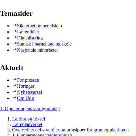
Temasider
Sikkerhet og beredskap
Læremidler
Digitalisering
Samisk i barnehage og skole
Nasjonale minoriteter
Aktuelt
For pressen
Høringer
Nyhetsvarsel
Om Udir
1. Opplæringens verdigrunnlag
Læring og trivsel
Læreplanverket
Overordnet del – verdier og prinsipper for grunnopplæringen
1. Opplæringens verdigrunnlag