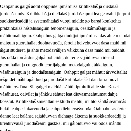
Oahpahus galgá addit ohppiide ipmárdusa kritihkalaš ja dieđalaš
jurddašeamis. Kritihkalaš ja dieđalaš jurddašeapmi lea geavahit jierpmi
suokkardeaddji ja systemáhtalaš vuogi mielde go bargá konkrehta
praktihkalaš hástalusaiguin fenomenaiguin, cealkámušaiguin ja
máhttomálliiguin. Oahpahus galgá duddjot ipmárdusa das ahte metodat
1.
Oahpahusa árvovuođđu
maiguin guorahallat duohtavuođa, fertejit heivehuvvot dasa maid mii
1.1
Olmmošárvu
áigut studeret, ja ahte metodaválljen váikkuha dasa maid mii oaidnit.
Jus ođđa ipmárdus galgá bohciidit, de ferte sajáiduvvan ideaid
1.2
Identitehta ja kultuvrralaš girjáivuohta
guorahallat ja cuiggodit teoriijaiguin, metodaiguin, ákkaiguin,
1.3
Kritihkalaš jurddašeapmi ja ehtalaš diđolašvuohta
vásáhusaiguin ja duođaštusaiguin. Oahppit galget máhttit árvvoštallat
iešguđet máhttogálduid ja jurddašit kritihkalaččat dan birra movt
1.4
Hutkanillu, beroštupmi ja suokkardanhuovva
máhttu ovdána. Sii galget maiddái sáhttit ipmirdit ahte sin iežaset
1.5
Luondduákten ja birasdiđolašvuohta
vásáhusat, oaivilat ja jáhkku sáhttet leat dievasmeahttumat dahje
boastut. Kritihkalaš smiehttan eaktuda máhtu, muhto sáhttá seammás
1.6
Demokratiija ja mielváikkuheapmi
buktit eahpesihkarvuođa ja eahpediehttevašvuođa. Oahpahusas ferte
danne leat balánsa sajáiduvvan diehtaga áktema ja suokkardeaddji ja
kreatiivvalaš jurddašeami gaskka, mii gáibiduvvo vai ođđa máhttu
ovdána.