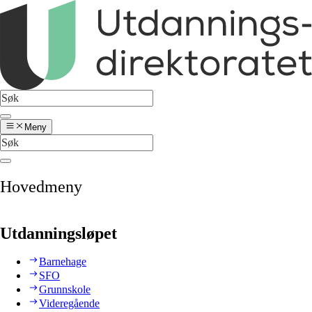
Meny
Hovedmeny
Utdanningsløpet
Barnehage
SFO
Grunnskole
Videregående