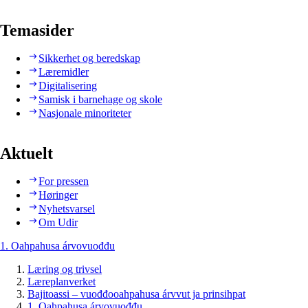
Temasider
Sikkerhet og beredskap
Læremidler
Digitalisering
Samisk i barnehage og skole
Nasjonale minoriteter
Aktuelt
For pressen
Høringer
Nyhetsvarsel
Om Udir
1. Oahpahusa árvovuođđu
Læring og trivsel
Læreplanverket
Bajitoassi – vuođđooahpahusa árvvut ja prinsihpat
1. Oahpahusa árvovuođđu