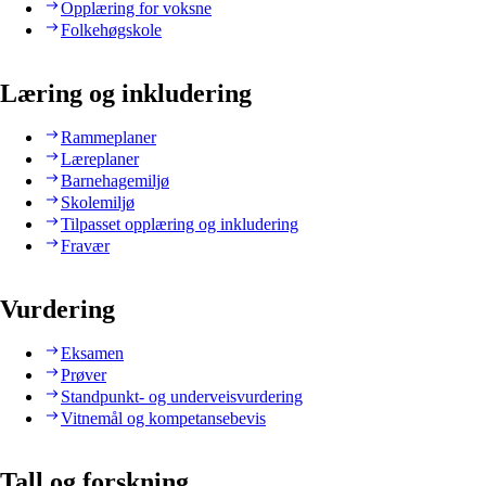
Opplæring for voksne
Folkehøgskole
Læring og inkludering
Rammeplaner
Læreplaner
Barnehagemiljø
Skolemiljø
Tilpasset opplæring og inkludering
Fravær
Vurdering
Eksamen
Prøver
Standpunkt- og underveisvurdering
Vitnemål og kompetansebevis
Tall og forskning