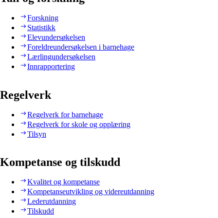
Forskning
Statistikk
Elevundersøkelsen
Foreldreundersøkelsen i barnehage
Lærlingundersøkelsen
Innrapportering
Regelverk
Regelverk for barnehage
Regelverk for skole og opplæring
Tilsyn
Kompetanse og tilskudd
Kvalitet og kompetanse
Kompetanseutvikling og videreutdanning
Lederutdanning
Tilskudd