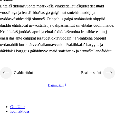
Ehtalaš diđolašvuohta mearkkaša vihkkedallat iešguđet deasttaid
vuostálaga ja lea dárbbašlaš go galgá leat smiehtadeaddji ja
ovddasvástideaddji olmmoš. Oahpahus galgá ovdánahttit ohppiid
dáiddu ehtalaččat árvvoštallat ja oahpásmahttit sin ehtalaš čuolmmaide.
Kritihkalaš jurddašeapmi ja ehtalaš diđolašvuohta lea sihke eaktu ja
oassi das ahte oahppat iešguđet oktavuođain, ja veahkeha ohppiid
ovdánahttit buriid árvvoštallannávccaid. Praktihkalaš barggus ja
dáiddalaš barggus gáibiduvvo maid smiehttan- ja árvvoštallandáiddut.
Ovddit siidui
Boahtte siidui
Bajimužžii
Om Udir
Kontakt oss