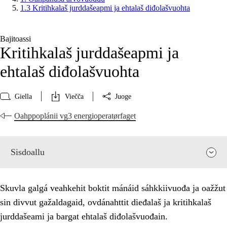
1.3 Kritihkalaš jurddašeapmi ja ehtalaš diđolašvuohta
Bajitoassi
Kritihkalaš jurddašeapmi ja
ehtalaš diđolašvuohta
Giella
Viečča
Juoge
Oahppoplánii vg3 energioperatørfaget
Sisdoallu
Skuvla galgá veahkehit boktit mánáid sáhkkiivuođa ja oažžut
sin divvut gažaldagaid, ovdánahttit dieđalaš ja kritihkalaš
jurddašeami ja bargat ehtalaš diđolašvuođain.