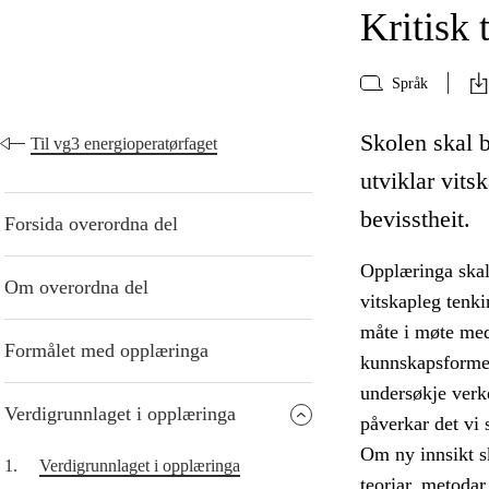
Kritisk 
Språk
Skolen skal b
Til vg3 energioperatørfaget
utviklar vits
bevisstheit.
Forsida overordna del
Opplæringa skal 
Om overordna del
vitskapleg tenk
måte i møte med
Formålet med opplæringa
kunnskapsformer
undersøkje verke
Verdigrunnlaget i opplæringa
påverkar det vi s
Om ny innsikt sk
1.
Verdigrunnlaget i opplæringa
teoriar, metodar