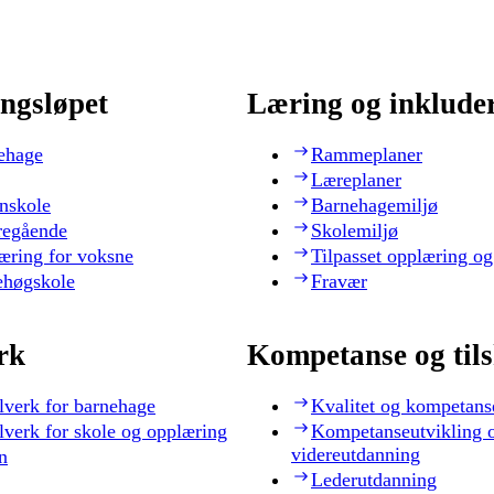
ngsløpet
Læring og inklude
ehage
Rammeplaner
Læreplaner
nskole
Barnehagemiljø
regående
Skolemiljø
æring for voksne
Tilpasset opplæring og
ehøgskole
Fravær
rk
Kompetanse og til
lverk for barnehage
Kvalitet og kompetans
lverk for skole og opplæring
Kompetanseutvikling 
videreutdanning
n
Lederutdanning