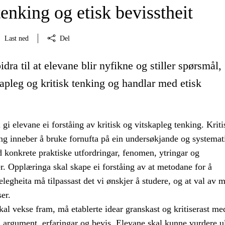
tenking og etisk bevisstheit
Last ned
Del
idra til at elevane blir nyfikne og stiller spørsmål,
kapleg og kritisk tenking og handlar med etisk
gi elevane ei forståing av kritisk og vitskapleg tenking. Kriti
ing inneber å bruke fornufta på ein undersøkjande og systemat
 konkrete praktiske utfordringar, fenomen, ytringar og
. Opplæringa skal skape ei forståing av at metodane for å
legheita må tilpassast det vi ønskjer å studere, og at val av 
er.
al vekse fram, må etablerte idear granskast og kritiserast me
, argument, erfaringar og bevis. Elevane skal kunne vurdere u