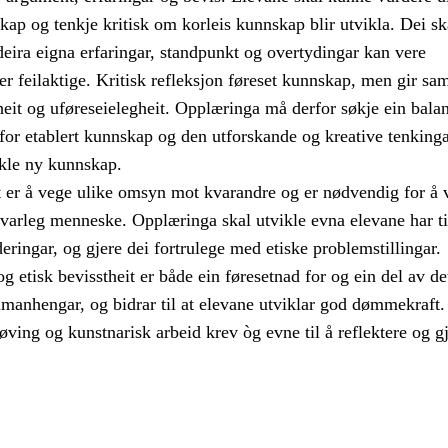
skap og tenkje kritisk om korleis kunnskap blir utvikla. Dei sk
deira eigna erfaringar, standpunkt og overtydingar kan vere
ler feilaktige. Kritisk refleksjon føreset kunnskap, men gir sa
eit og uføreseielegheit. Opplæringa må derfor søkje ein bala
for etablert kunnskap og den utforskande og kreative tenking
ikle ny kunnskap.
t er å vege ulike omsyn mot kvarandre og er nødvendig for å v
svarleg menneske. Opplæringa skal utvikle evna elevane har ti
deringar, og gjere dei fortrulege med etiske problemstillingar.
og etisk bevisstheit er både ein føresetnad for og ein del av de
amanhengar, og bidrar til at elevane utviklar god dømmekraft.
øving og kunstnarisk arbeid krev òg evne til å reflektere og g