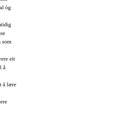
al òg
mtidig
nse
a som
ere eit
l å
t å lære
jere