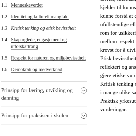
1.1
Menneskeverdet
kjelder til kunn
kunne forstå at 
1.2
Identitet og kulturelt mangfald
ufullstendige el
1.3
Kritisk tenking og etisk bevisstheit
rom for usikkerh
1.4
Skaparglede, engasjement og
mellom respekt 
utforskartrong
krevst for å utv
1.5
Respekt for naturen og miljøbevisstheit
Etisk bevissthei
reflektert og an
1.6
Demokrati og medverknad
gjere etiske vur
Kritisk tenking 
Prinsipp for læring, utvikling og
i mange ulike s
danning
Praktisk yrkesut
vurderingar.
Prinsipp for praksisen i skolen