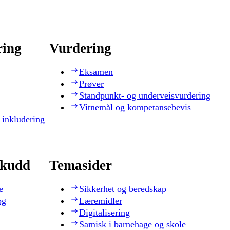
ring
Vurdering
Eksamen
Prøver
Standpunkt- og underveisvurdering
Vitnemål og kompetansebevis
 inkludering
skudd
Temasider
e
Sikkerhet og beredskap
og
Læremidler
Digitalisering
Samisk i barnehage og skole