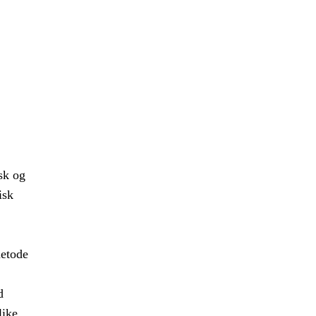
sk og
isk
metode
d
like