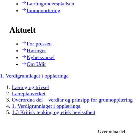
Lærlingundersøkelsen
Innrapportering
Aktuelt
For pressen
Høringer
Nyhetsvarsel
Om Udir
1. Verdigrunnlaget i opplæringa
Læring og trivsel
Læreplanverket
Overordna del – verdiar og prinsipp for grunnopplæring
1. Verdigrunnlaget i opplæringa
1.3 Kritisk tenking og etisk bevisstheit
Overordna del