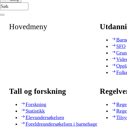
Hovedmeny
Utdanni
Barn
SFO
Grun
Vide
Oppl
Folk
Tall og forskning
Regelve
Forskning
Rege
Statistikk
Rege
Elevundersøkelsen
Tilsy
Foreldreundersøkelsen i barnehage