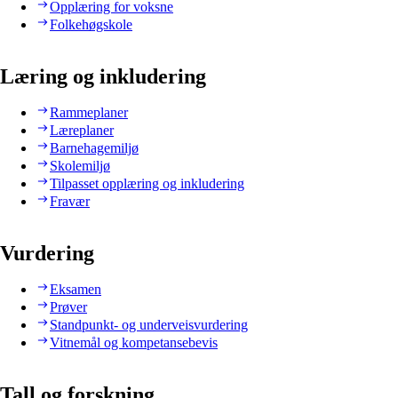
Opplæring for voksne
Folkehøgskole
Læring og inkludering
Rammeplaner
Læreplaner
Barnehagemiljø
Skolemiljø
Tilpasset opplæring og inkludering
Fravær
Vurdering
Eksamen
Prøver
Standpunkt- og underveisvurdering
Vitnemål og kompetansebevis
Tall og forskning