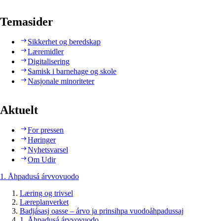
Temasider
Sikkerhet og beredskap
Læremidler
Digitalisering
Samisk i barnehage og skole
Nasjonale minoriteter
Aktuelt
For pressen
Høringer
Nyhetsvarsel
Om Udir
1. Åhpadusá árvvovuodo
Læring og trivsel
Læreplanverket
Badjásasj oasse – árvo ja prinsihpa vuodoåhpadussaj
1. Åhpadusá árvvovuodo