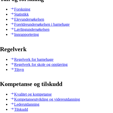
Forskning
Statistikk
Elevundersøkelsen
Foreldreundersøkelsen i barnehage
Lærlingundersøkelsen
Innrapportering
Regelverk
Regelverk for barnehage
Regelverk for skole og opplæring
Tilsyn
Kompetanse og tilskudd
Kvalitet og kompetanse
Kompetanseutvikling og videreutdanning
Lederutdanning
Tilskudd