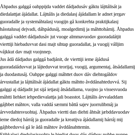
Åhpadus galggá oahppijda vaddet dádjadusáv gåktu lájttálisát ja
diedalattjat ájádallat. Lájttális ja diedalasj ájádallam le adnet jergav
guoradalle ja systemáhtalasj vuogijn gå konkrehta praktijkalasj
hásstalusaj dejvadi, dáhpádusáj, moalgedimij ja máhttohámij. Åhpadus
galggá vaddet dádjadusáv jut vuoge almmavuodav guoradalátjit
1.
Åhpadusá árvvovuodo
vierttiji hiebaduvvat dasi majt sihtap guoradallat, ja vuogij válljim
1.1
Almasjárvvo
vájkkut dav majt vuojnnep.
Jus ådå dádjadus galggá badjánit, de vierttiji ieme ájádusá
1.2
Identitiehtta ja kultuvralasj moattevuohta
guoradaláduvvat ja lájteduvvat teorijaj, vuogij, argumentaj, åtsådallamij
1.3
Lájttális ájádallam ja estetihkalasj diedulasjvuohta
ja duodastusáj. Oahppe galggi máhttet duov dáv diehtogáldov
árvustallat ja lájttálisát ájádallat gåktu máhtto åvddånahteduvvá. Sij
1.4
Dahkamávvo, berustibme ja diehtemvájnogisvuohta
galggi aj dádjadit jut sijá ietjasij åtsådallama, vuojno ja vissesvuoda
1.5
Vieledus luonnduj ja birásdiedulasjvuohta
máhtti liehket iehpedievalattja jali boasstot. Lájttális árvvaladdam
gájbbet máhtov, valla vaddá sæmmi båttå sajev juorrulibmáj ja
1.6
Demokratijja ja oassálasstem
árvvedahtesvuohtaj. Åhpadus viertti dan diehti åhtsåt jæbddavuodav
ieme diedoj hárráj ja guoradalle ja kreatijva ájádallamij hárráj mij
gájbbeduvvá gå le ådå máhtov åvddånahttemin.
Etihkalasj diedulasjvuohta le biedjat duov dáv dárbov nubbe nuppe