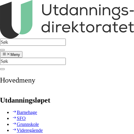
Meny
Hovedmeny
Utdanningsløpet
Barnehage
SFO
Grunnskole
Videregående