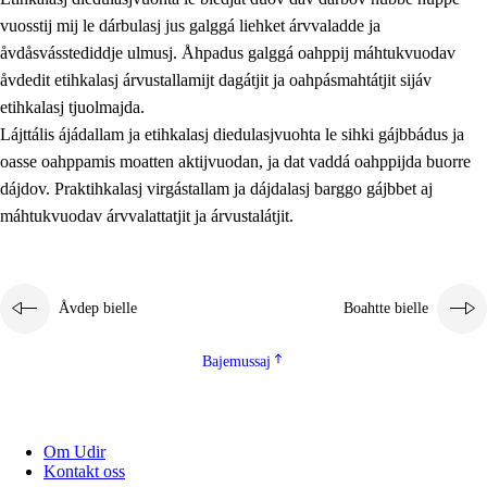
vuosstij mij le dárbulasj jus galggá liehket árvvaladde ja
åvdåsvásstediddje ulmusj. Åhpadus galggá oahppij máhtukvuodav
åvdedit etihkalasj árvustallamijt dagátjit ja oahpásmahtátjit sijáv
etihkalasj tjuolmajda.
Lájttális ájádallam ja etihkalasj diedulasjvuohta le sihki gájbbádus ja
oasse oahppamis moatten aktijvuodan, ja dat vaddá oahppijda buorre
dájdov. Praktihkalasj virgástallam ja dájdalasj barggo gájbbet aj
máhtukvuodav árvvalattatjit ja árvustalátjit.
Åvdep bielle
Boahtte bielle
Bajemussaj
Om Udir
Kontakt oss