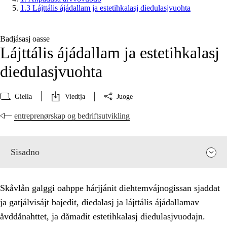
1.3 Lájttális ájádallam ja estetihkalasj diedulasjvuohta
Badjásasj oasse
Lájttális ájádallam ja estetihkalasj
diedulasjvuohta
Giella
Viedtja
Juoge
entreprenørskap og bedriftsutvikling
Sisadno
Skåvlån galggi oahppe hárjjánit diehtemvájnogissan sjaddat
ja gatjálvisájt bajedit, diedalasj ja lájttális ájádallamav
åvddånahttet, ja dåmadit estetihkalasj diedulasjvuodajn.