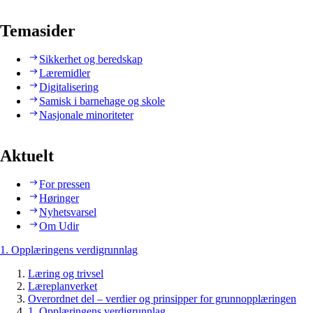
Temasider
Sikkerhet og beredskap
Læremidler
Digitalisering
Samisk i barnehage og skole
Nasjonale minoriteter
Aktuelt
For pressen
Høringer
Nyhetsvarsel
Om Udir
1. Opplæringens verdigrunnlag
Læring og trivsel
Læreplanverket
Overordnet del – verdier og prinsipper for grunnopplæringen
1. Opplæringens verdigrunnlag