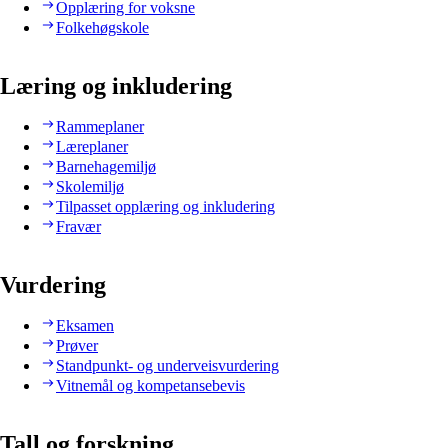
Opplæring for voksne
Folkehøgskole
Læring og inkludering
Rammeplaner
Læreplaner
Barnehagemiljø
Skolemiljø
Tilpasset opplæring og inkludering
Fravær
Vurdering
Eksamen
Prøver
Standpunkt- og underveisvurdering
Vitnemål og kompetansebevis
Tall og forskning