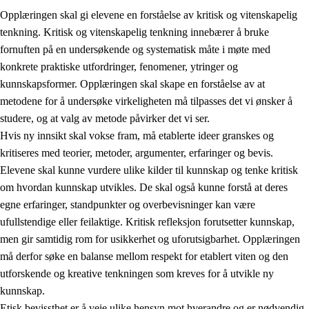
Opplæringen skal gi elevene en forståelse av kritisk og vitenskapelig
tenkning. Kritisk og vitenskapelig tenkning innebærer å bruke
fornuften på en undersøkende og systematisk måte i møte med
konkrete praktiske utfordringer, fenomener, ytringer og
kunnskapsformer. Opplæringen skal skape en forståelse av at
1.
Opplæringens verdigrunnlag
metodene for å undersøke virkeligheten må tilpasses det vi ønsker å
1.1
Menneskeverdet
studere, og at valg av metode påvirker det vi ser.
Hvis ny innsikt skal vokse fram, må etablerte ideer granskes og
1.2
Identitet og kulturelt mangfold
kritiseres med teorier, metoder, argumenter, erfaringer og bevis.
1.3
Kritisk tenkning og etisk bevissthet
Elevene skal kunne vurdere ulike kilder til kunnskap og tenke kritisk
om hvordan kunnskap utvikles. De skal også kunne forstå at deres
1.4
Skaperglede, engasjement og utforskertrang
egne erfaringer, standpunkter og overbevisninger kan være
1.5
Respekt for naturen og miljøbevissthet
ufullstendige eller feilaktige. Kritisk refleksjon forutsetter kunnskap,
men gir samtidig rom for usikkerhet og uforutsigbarhet. Opplæringen
1.6
Demokrati og medvirkning
må derfor søke en balanse mellom respekt for etablert viten og den
utforskende og kreative tenkningen som kreves for å utvikle ny
kunnskap.
Etisk bevissthet er å veie ulike hensyn mot hverandre og er nødvendig