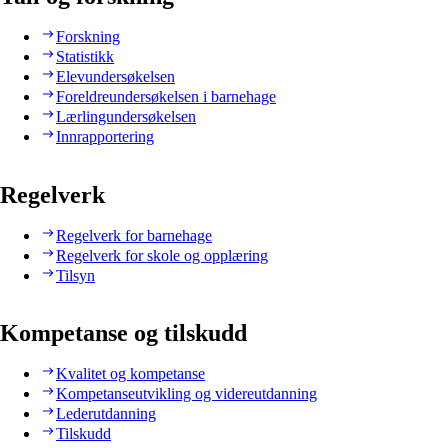
Forskning
Statistikk
Elevundersøkelsen
Foreldreundersøkelsen i barnehage
Lærlingundersøkelsen
Innrapportering
Regelverk
Regelverk for barnehage
Regelverk for skole og opplæring
Tilsyn
Kompetanse og tilskudd
Kvalitet og kompetanse
Kompetanseutvikling og videreutdanning
Lederutdanning
Tilskudd