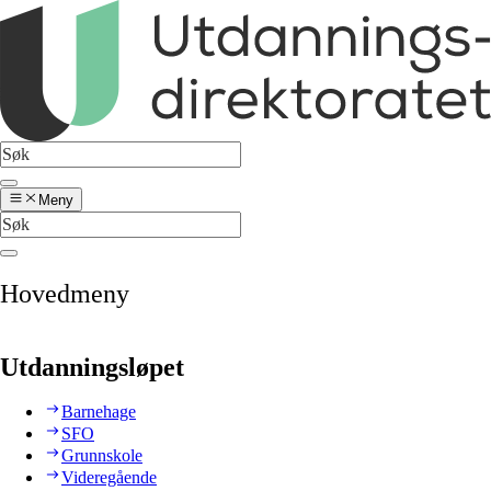
Meny
Hovedmeny
Utdanningsløpet
Barnehage
SFO
Grunnskole
Videregående