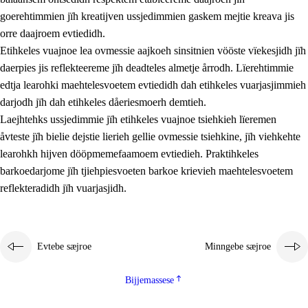
goerehtimmien jïh kreatijven ussjedimmien gaskem mejtie kreava jis
orre daajroem evtiedidh.
Etihkeles vuajnoe lea ovmessie aajkoeh sinsitnien vööste vïekesjidh jïh
daerpies jis reflekteereme jïh deadteles almetje årrodh. Lïerehtimmie
edtja learohki maehtelesvoetem evtiedidh dah etihkeles vuarjasjimmieh
darjodh jïh dah etihkeles dåeriesmoerh demtieh.
Laejhtehks ussjedimmie jïh etihkeles vuajnoe tsiehkieh lïeremen
åvteste jïh bielie dejstie lierieh gellie ovmessie tsiehkine, jïh viehkehte
learohkh hijven dööpmemefaamoem evtiedieh. Praktihkeles
barkoedarjome jïh tjiehpiesvoeten barkoe krievieh maehtelesvoetem
reflekteradidh jïh vuarjasjidh.
Evtebe sæjroe
Minngebe sæjroe
Bijjemassese