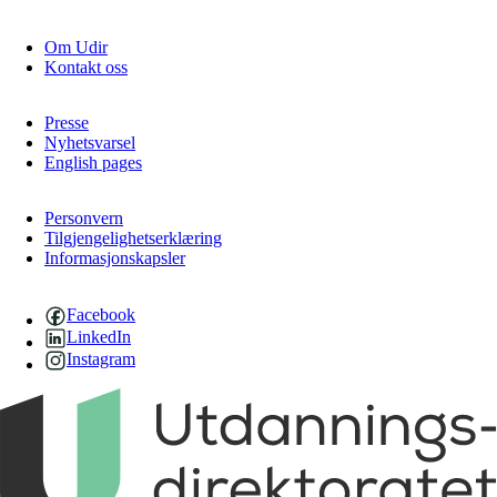
Om Udir
Kontakt oss
Presse
Nyhetsvarsel
English pages
Personvern
Tilgjengelighetserklæring
Informasjonskapsler
Facebook
LinkedIn
Instagram