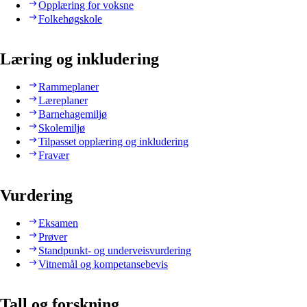
Opplæring for voksne
Folkehøgskole
Læring og inkludering
Rammeplaner
Læreplaner
Barnehagemiljø
Skolemiljø
Tilpasset opplæring og inkludering
Fravær
Vurdering
Eksamen
Prøver
Standpunkt- og underveisvurdering
Vitnemål og kompetansebevis
Tall og forskning