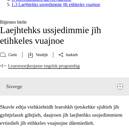
1.3 Laejhtehks ussjedimmie jïh etihkeles vuajnoe
Bijjemes bielie
Laejhtehks ussjedimmie jïh
etihkeles vuajnoe
Gïele
Veedtjh
Juekieh
Learoesoejkesjasse engelsk programfag
Sisvege
Skuvle edtja viehkiehtidh learohkh tjetskehke sjidtieh jïh
gyhtjelassh gihtjieh, daajroen jïh laejhtehks ussjedimmiem
evtiedieh jïh etihkeles vuajnojne dåemiedieh.