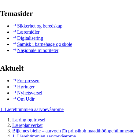
Temasider
Sikkerhet og beredskap
Læremidler
Digitalisering
Samisk i barnehage og skole
Nasjonale minoriteter
Aktuelt
For pressen
Høringer
Nyhetsvarsel
Om Udir
1. Lïerehtimmien aarvoevåarome
Læring og trivsel
Læreplanverket
Bijjemes bielie – aarvoeh jïh prinsihph maadthööhpehtimmesne
1. Lïerehtimmien aarvoevåarome