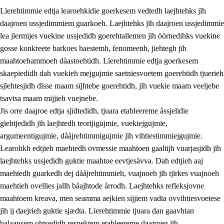
Lïerehtimmie edtja learoehkidie goerkesem vedtedh laejhtehks jïh
daajroen ussjedimmiem guarkoeh. Laejhtehks jïh daajroen ussjedimmie
lea jïermijes vuekine ussjedidh goerehtallemen jïh öörnedihks vuekine
gosse konkreete barkoes haestemh, fenomeenh, jiehtegh jïh
maahtoehammoeh dåastoehtidh. Lïerehtimmie edtja goerkesem
1.
Lïerehtimmien aarvoevåarome
skaepiedidh dah vuekieh mejgujmie saetniesvoetem goerehtidh tjuerieh
1.1
Almetjeaarvoe
sjïehtesjidh dïsse maam sïjhtebe goerehtidh, jïh vuekie maam veeljebe
tsavtsa maam mijjieh vuejnebe.
1.2
Identiteete jïh kulturellen gellievoete
Jis orre daajroe edtja sjïdtedidh, tjuara etableereme åssjelidie
1.3
Laejhtehks ussjedimmie jïh etihkeles vuajnoe
gïehtjedidh jïh laejhtedh teorijigujmie, vuekiejgujmie,
argumeentigujmie, dååjrehtimmigujmie jïh vihtiestimmiejgujmie.
1.4
Skaepiedimmievoeteaavoe, eadtjohkevoete jïh
Learohkh edtjieh maehtedh ovmessie maahtoen gaaltijh vuarjasjidh jïh
goerehtimmievæljoe
laejhtehks ussjedidh guktie maahtoe eevtjesåvva. Dah edtjieh aaj
1.5
Eatnemem krööhkestidh jïh byjresegoerkesevoete
maehtedh guarkedh dej dååjrehtimmieh, vuajnoeh jïh tjïrkes vuajnoeh
maehtieh ovellies jallh båajhtode årrodh. Laejhtehks refleksjovne
1.6
Demokratije jïh meatanårrome
maahtoem kreava, men seamma aejkien sijjiem vadta ovvihtiesvoetese
jïh ij daejrieh guktie sjædta. Lïerehtimmie tjuara dan gaavhtan
balaansem ohtsedidh respektem etableereme daajroen jïh