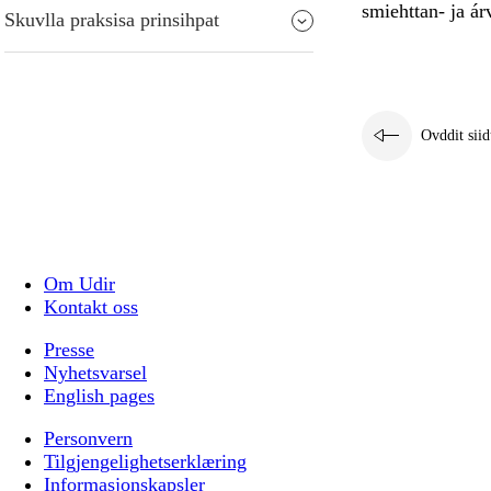
smiehttan- ja ár
Skuvlla praksisa prinsihpat
Ovddit siid
Om Udir
Kontakt oss
Presse
Nyhetsvarsel
English pages
Personvern
Tilgjengelighetserklæring
Informasjonskapsler