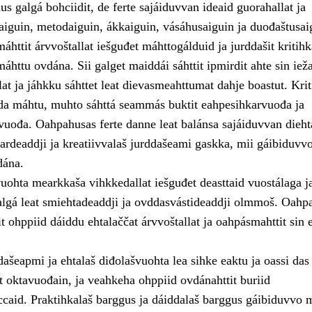
s galgá bohciidit, de ferte sajáiduvvan ideaid guorahallat ja
jaiguin, metodaiguin, ákkaiguin, vásáhusaiguin ja duođaštusai
áhttit árvvoštallat iešguđet máhttogálduid ja jurddašit kritihk
áhttu ovdána. Sii galget maiddái sáhttit ipmirdit ahte sin iež
lat ja jáhkku sáhttet leat dievasmeahttumat dahje boastut. Krit
da máhtu, muhto sáhttá seammás buktit eahpesihkarvuođa ja
vuođa. Oahpahusas ferte danne leat balánsa sajáiduvvan dieht
ardeaddji ja kreatiivvalaš jurddašeami gaskka, mii gáibiduvvo
dána.
uohta mearkkaša vihkkedallat iešguđet deasttaid vuostálaga ja
algá leat smiehtadeaddji ja ovddasvástideaddji olmmoš. Oahp
t ohppiid dáiddu ehtalaččat árvvoštallat ja oahpásmahttit sin 
dašeapmi ja ehtalaš diđolašvuohta lea sihke eaktu ja oassi das
t oktavuođain, ja veahkeha ohppiid ovdánahttit buriid
ccaid. Praktihkalaš barggus ja dáiddalaš barggus gáibiduvvo 