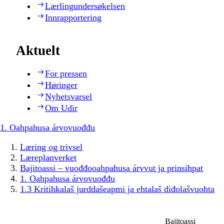
Lærlingundersøkelsen
Innrapportering
Aktuelt
For pressen
Høringer
Nyhetsvarsel
Om Udir
1. Oahpahusa árvovuođđu
Læring og trivsel
Læreplanverket
Bajitoassi – vuođđooahpahusa árvvut ja prinsihpat
1. Oahpahusa árvovuođđu
1.3 Kritihkalaš jurddašeapmi ja ehtalaš diđolašvuohta
Bajitoassi