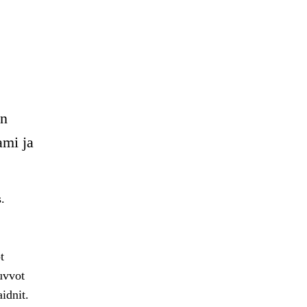
in
ami ja
.
t
uvvot
idnit.