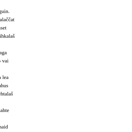
guin.
alaččat
aset
ihkalaš
aga
 vai
 lea
ahus
ehtalaš
 ahte
maid