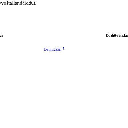
vvoštallandáiddut.
ui
Boahtte siidu
Bajimužžii