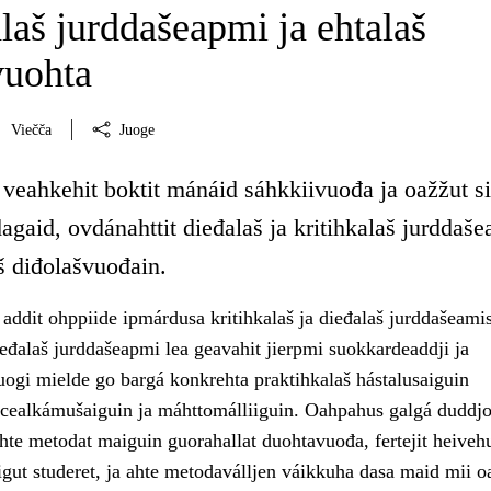
laš jurddašeapmi ja ehtalaš
vuohta
Viečča
Juoge
 veahkehit boktit mánáid sáhkkiivuođa ja oažžut s
agaid, ovdánahttit dieđalaš ja kritihkalaš jurddaše
š diđolašvuođain.
addit ohppiide ipmárdusa kritihkalaš ja dieđalaš jurddašeamis
ieđalaš jurddašeapmi lea geavahit jierpmi suokkardeaddji ja
uogi mielde go bargá konkrehta praktihkalaš hástalusaiguin
cealkámušaiguin ja máhttomálliiguin. Oahpahus galgá duddjo
hte metodat maiguin guorahallat duohtavuođa, fertejit heiveh
gut studeret, ja ahte metodaválljen váikkuha dasa maid mii oa