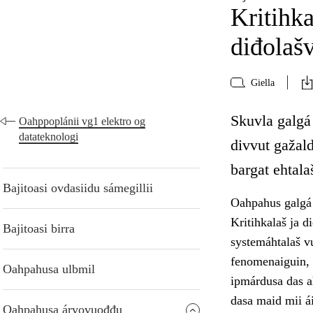
Kritihka
diđolaš
Giella
Skuvla galgá
Oahppoplánii vg1 elektro og
datateknologi
divvut gažald
bargat ehtala
Bajitoasi ovdasiidu sámegillii
Oahpahus galgá 
Kritihkalaš ja d
Bajitoasi birra
systemáhtalaš v
fenomenaiguin, 
Oahpahusa ulbmil
ipmárdusa das a
dasa maid mii ái
Oahpahusa árvovuođđu