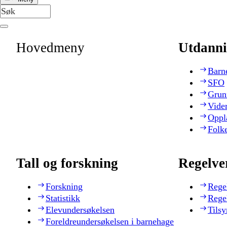
Hovedmeny
Utdanni
Barn
SFO
Grun
Vide
Oppl
Folk
Tall og forskning
Regelve
Forskning
Rege
Statistikk
Rege
Elevundersøkelsen
Tilsy
Foreldreundersøkelsen i barnehage