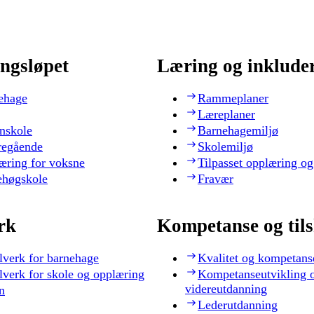
ngsløpet
Læring og inklude
ehage
Rammeplaner
Læreplaner
nskole
Barnehagemiljø
regående
Skolemiljø
æring for voksne
Tilpasset opplæring og
ehøgskole
Fravær
rk
Kompetanse og til
lverk for barnehage
Kvalitet og kompetans
lverk for skole og opplæring
Kompetanseutvikling 
videreutdanning
n
Lederutdanning