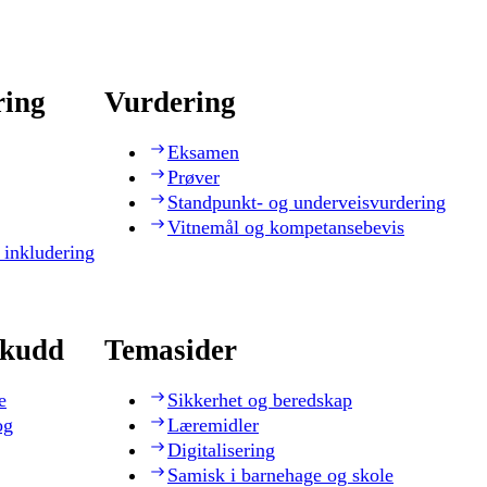
ring
Vurdering
Eksamen
Prøver
Standpunkt- og underveisvurdering
Vitnemål og kompetansebevis
 inkludering
skudd
Temasider
e
Sikkerhet og beredskap
og
Læremidler
Digitalisering
Samisk i barnehage og skole