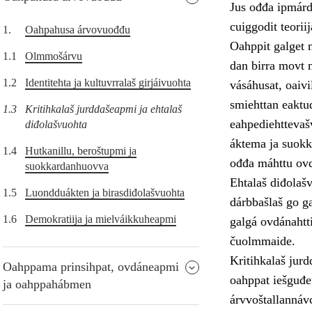
Jus ođđa ipmárdu
cuiggodit teorii
1.
Oahpahusa árvovuođđu
Oahppit galget m
1.1
Olmmošárvu
dan birra movt m
1.2
Identitehta ja kultuvrralaš girjáivuohta
vásáhusat, oaivi
smiehttan eaktu
1.3
Kritihkalaš jurddašeapmi ja ehtalaš
eahpediehttevaš
diđolašvuohta
áktema ja suokk
1.4
Hutkanillu, beroštupmi ja
ođđa máhttu ov
suokkardanhuovva
Ehtalaš diđolašv
1.5
Luondduákten ja birasdiđolašvuohta
dárbbašlaš go g
1.6
Demokratiija ja mielváikkuheapmi
galgá ovdánahtti
čuolmmaide.
Kritihkalaš jurd
Oahppama prinsihpat, ovdáneapmi
oahppat iešguđe
ja oahppahábmen
árvvoštallannáv