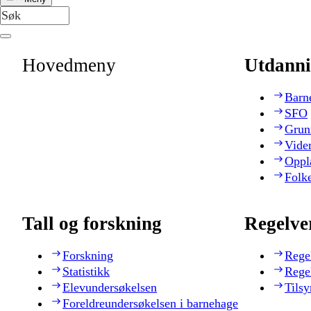
Hovedmeny
Utdanni
Barn
SFO
Grun
Vide
Oppl
Folk
Tall og forskning
Regelve
Forskning
Rege
Statistikk
Rege
Elevundersøkelsen
Tilsy
Foreldreundersøkelsen i barnehage