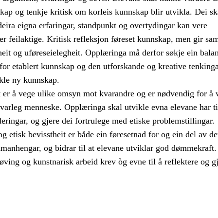
skap og tenkje kritisk om korleis kunnskap blir utvikla. Dei sk
deira eigna erfaringar, standpunkt og overtydingar kan vere
ler feilaktige. Kritisk refleksjon føreset kunnskap, men gir sa
eit og uføreseielegheit. Opplæringa må derfor søkje ein bala
for etablert kunnskap og den utforskande og kreative tenking
ikle ny kunnskap.
t er å vege ulike omsyn mot kvarandre og er nødvendig for å v
svarleg menneske. Opplæringa skal utvikle evna elevane har ti
deringar, og gjere dei fortrulege med etiske problemstillingar.
og etisk bevisstheit er både ein føresetnad for og ein del av de
amanhengar, og bidrar til at elevane utviklar god dømmekraft.
øving og kunstnarisk arbeid krev òg evne til å reflektere og g