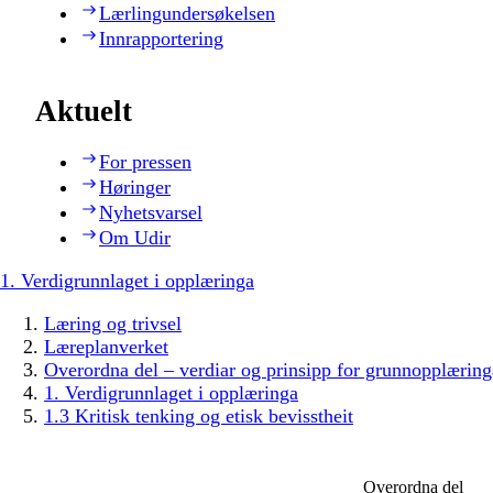
Lærlingundersøkelsen
Innrapportering
Aktuelt
For pressen
Høringer
Nyhetsvarsel
Om Udir
1. Verdigrunnlaget i opplæringa
Læring og trivsel
Læreplanverket
Overordna del – verdiar og prinsipp for grunnopplæring
1. Verdigrunnlaget i opplæringa
1.3 Kritisk tenking og etisk bevisstheit
Overordna del