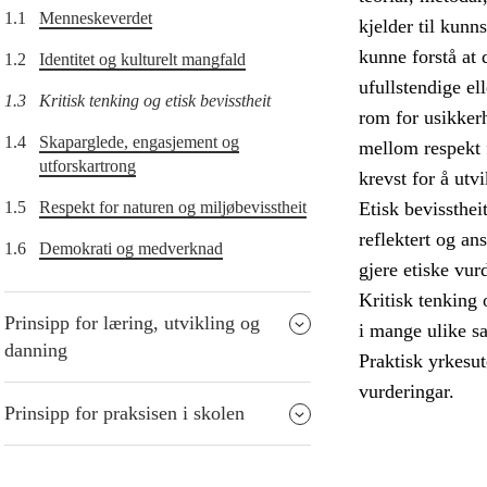
1.1
Menneskeverdet
kjelder til kunn
kunne forstå at 
1.2
Identitet og kulturelt mangfald
ufullstendige el
1.3
Kritisk tenking og etisk bevisstheit
rom for usikkerh
1.4
Skaparglede, engasjement og
mellom respekt 
utforskartrong
krevst for å utv
1.5
Respekt for naturen og miljøbevisstheit
Etisk bevissthei
reflektert og an
1.6
Demokrati og medverknad
gjere etiske vur
Kritisk tenking 
Prinsipp for læring, utvikling og
i mange ulike s
danning
Praktisk yrkesut
vurderingar.
Prinsipp for praksisen i skolen