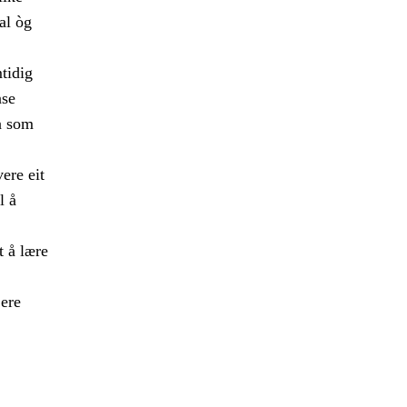
al òg
mtidig
nse
a som
ere eit
l å
t å lære
jere