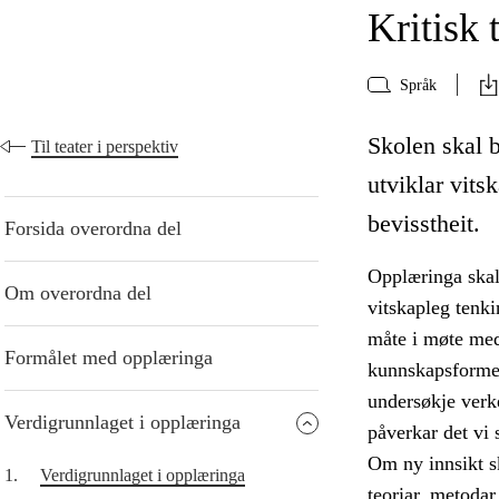
Kritisk 
Språk
Skolen skal b
Til teater i perspektiv
utviklar vits
bevisstheit.
Forsida overordna del
Opplæringa skal 
Om overordna del
vitskapleg tenk
måte i møte med
Formålet med opplæringa
kunnskapsformer
undersøkje verke
Verdigrunnlaget i opplæringa
påverkar det vi s
Om ny innsikt sk
1.
Verdigrunnlaget i opplæringa
teoriar, metodar