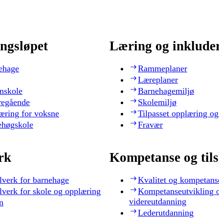
ngsløpet
Læring og inklude
ehage
Rammeplaner
Læreplaner
nskole
Barnehagemiljø
regående
Skolemiljø
æring for voksne
Tilpasset opplæring og
ehøgskole
Fravær
rk
Kompetanse og til
lverk for barnehage
Kvalitet og kompetans
lverk for skole og opplæring
Kompetanseutvikling 
videreutdanning
n
Lederutdanning