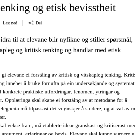
tenking og etisk bevisstheit
Last ned
Del
idra til at elevane blir nyfikne og stiller spørsmål,
kapleg og kritisk tenking og handlar med etisk
gi elevane ei forståing av kritisk og vitskapleg tenking. Kriti
ing inneber å bruke fornufta på ein undersøkjande og systemat
 konkrete praktiske utfordringar, fenomen, ytringar og
. Opplæringa skal skape ei forståing av at metodane for å
legheita må tilpassast det vi ønskjer å studere, og at val av 
er.
al vekse fram, må etablerte idear granskast og kritiserast me
, argument, erfaringar og bevis. Elevane skal kunne vurdere u