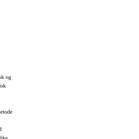
sk og
isk
metode
d
like