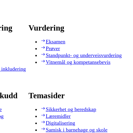
ring
Vurdering
Eksamen
Prøver
Standpunkt- og underveisvurdering
Vitnemål og kompetansebevis
 inkludering
skudd
Temasider
e
Sikkerhet og beredskap
og
Læremidler
Digitalisering
Samisk i barnehage og skole