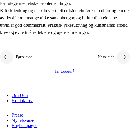
fortrulege med etiske problemstillingar.
Kritisk tenking og etisk bevisstheit er både ein føresetnad for og ein del
av det å lære i mange ulike samanhengar, og bidrar til at elevane
utviklar god dømmekraft. Praktisk yrkesutøving og kunstnarisk arbeid
krev òg evne til å reflektere og gjere vurderingar.
Førre side
Neste side
Til toppen
Om Udir
Kontakt oss
Presse
Nyhetsvarsel
English pages