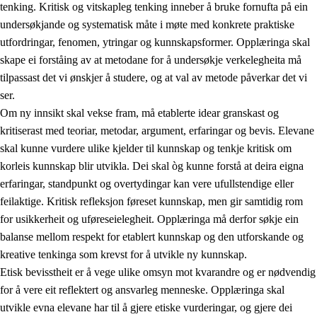
tenking. Kritisk og vitskapleg tenking inneber å bruke fornufta på ein
undersøkjande og systematisk måte i møte med konkrete praktiske
utfordringar, fenomen, ytringar og kunnskapsformer. Opplæringa skal
skape ei forståing av at metodane for å undersøkje verkelegheita må
1.
Verdigrunnlaget i opplæringa
tilpassast det vi ønskjer å studere, og at val av metode påverkar det vi
1.1
Menneskeverdet
ser.
Om ny innsikt skal vekse fram, må etablerte idear granskast og
1.2
Identitet og kulturelt mangfald
kritiserast med teoriar, metodar, argument, erfaringar og bevis. Elevane
1.3
Kritisk tenking og etisk bevisstheit
skal kunne vurdere ulike kjelder til kunnskap og tenkje kritisk om
korleis kunnskap blir utvikla. Dei skal òg kunne forstå at deira eigna
1.4
Skaparglede, engasjement og utforskartrong
erfaringar, standpunkt og overtydingar kan vere ufullstendige eller
1.5
Respekt for naturen og miljøbevisstheit
feilaktige. Kritisk refleksjon føreset kunnskap, men gir samtidig rom
for usikkerheit og uføreseielegheit. Opplæringa må derfor søkje ein
1.6
Demokrati og medverknad
balanse mellom respekt for etablert kunnskap og den utforskande og
kreative tenkinga som krevst for å utvikle ny kunnskap.
Etisk bevisstheit er å vege ulike omsyn mot kvarandre og er nødvendig
for å vere eit reflektert og ansvarleg menneske. Opplæringa skal
utvikle evna elevane har til å gjere etiske vurderingar, og gjere dei