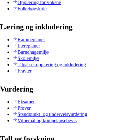
Opplæring for voksne
Folkehøgskole
Læring og inkludering
Rammeplaner
Læreplaner
Barnehagemiljø
Skolemiljø
Tilpasset opplæring og inkludering
Fravær
Vurdering
Eksamen
Prøver
Standpunkt- og underveisvurdering
Vitnemål og kompetansebevis
Tall og forskning