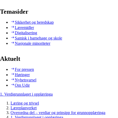
Temasider
Sikkerhet og beredskap
Læremidler
Digitalisering
Samisk i barnehage og skole
Nasjonale minoriteter
Aktuelt
For pressen
Høringer
Nyhetsvarsel
Om Udir
1. Verdigrunnlaget i opplæringa
Læring og trivsel
Læreplanverket
Overordna del – verdiar og prinsipp for grunnopplæringa
1. Verdigrunnlaget i opplæringa