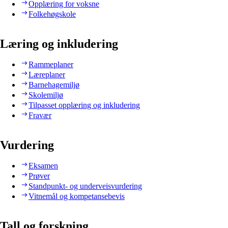
Opplæring for voksne
Folkehøgskole
Læring og inkludering
Rammeplaner
Læreplaner
Barnehagemiljø
Skolemiljø
Tilpasset opplæring og inkludering
Fravær
Vurdering
Eksamen
Prøver
Standpunkt- og underveisvurdering
Vitnemål og kompetansebevis
Tall og forskning