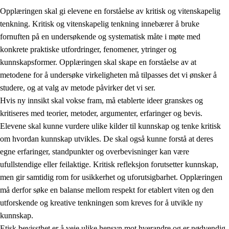
Opplæringen skal gi elevene en forståelse av kritisk og vitenskapelig
tenkning. Kritisk og vitenskapelig tenkning innebærer å bruke
fornuften på en undersøkende og systematisk måte i møte med
konkrete praktiske utfordringer, fenomener, ytringer og
kunnskapsformer. Opplæringen skal skape en forståelse av at
1.
Opplæringens verdigrunnlag
metodene for å undersøke virkeligheten må tilpasses det vi ønsker å
1.1
Menneskeverdet
studere, og at valg av metode påvirker det vi ser.
Hvis ny innsikt skal vokse fram, må etablerte ideer granskes og
1.2
Identitet og kulturelt mangfold
kritiseres med teorier, metoder, argumenter, erfaringer og bevis.
1.3
Kritisk tenkning og etisk bevissthet
Elevene skal kunne vurdere ulike kilder til kunnskap og tenke kritisk
om hvordan kunnskap utvikles. De skal også kunne forstå at deres
1.4
Skaperglede, engasjement og utforskertrang
egne erfaringer, standpunkter og overbevisninger kan være
1.5
Respekt for naturen og miljøbevissthet
ufullstendige eller feilaktige. Kritisk refleksjon forutsetter kunnskap,
men gir samtidig rom for usikkerhet og uforutsigbarhet. Opplæringen
1.6
Demokrati og medvirkning
må derfor søke en balanse mellom respekt for etablert viten og den
utforskende og kreative tenkningen som kreves for å utvikle ny
kunnskap.
Etisk bevissthet er å veie ulike hensyn mot hverandre og er nødvendig