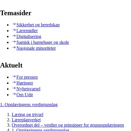
Temasider
Sikkerhet og beredskap
Læremidler
Digitalisering
Samisk i barnehage og skole
Nasjonale minoriteter
Aktuelt
For pressen
Høringer
Nyhetsvarsel
Om Udir
1. Opplæringens verdigrunnlag
Læring og trivsel
Læreplanverket
Overordnet del – verdier og prinsipper for grunnopplæringen
1. Opplæringens verdigrunnlag