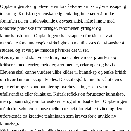
Opplæringen skal gi elevene en forståelse av kritisk og vitenskapelig
tenkning. Kritisk og vitenskapelig tenkning innebærer å bruke
fornuften på en undersøkende og systematisk måte i møte med
konkrete praktiske utfordringer, fenomener, ytringer og
kunnskapsformer. Opplæringen skal skape en forståelse av at
1.
Opplæringens verdigrunnlag
metodene for å undersøke virkeligheten må tilpasses det vi ønsker å
1.1
Menneskeverdet
studere, og at valg av metode påvirker det vi ser.
Hvis ny innsikt skal vokse fram, må etablerte ideer granskes og
1.2
Identitet og kulturelt mangfold
kritiseres med teorier, metoder, argumenter, erfaringer og bevis.
1.3
Kritisk tenkning og etisk bevissthet
Elevene skal kunne vurdere ulike kilder til kunnskap og tenke kritisk
om hvordan kunnskap utvikles. De skal også kunne forstå at deres
1.4
Skaperglede, engasjement og utforskertrang
egne erfaringer, standpunkter og overbevisninger kan være
1.5
Respekt for naturen og miljøbevissthet
ufullstendige eller feilaktige. Kritisk refleksjon forutsetter kunnskap,
men gir samtidig rom for usikkerhet og uforutsigbarhet. Opplæringen
1.6
Demokrati og medvirkning
må derfor søke en balanse mellom respekt for etablert viten og den
utforskende og kreative tenkningen som kreves for å utvikle ny
kunnskap.
Etisk bevissthet er å veie ulike hensyn mot hverandre og er nødvendig