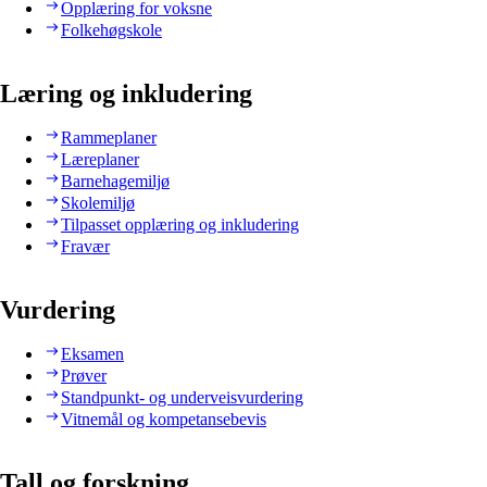
Opplæring for voksne
Folkehøgskole
Læring og inkludering
Rammeplaner
Læreplaner
Barnehagemiljø
Skolemiljø
Tilpasset opplæring og inkludering
Fravær
Vurdering
Eksamen
Prøver
Standpunkt- og underveisvurdering
Vitnemål og kompetansebevis
Tall og forskning