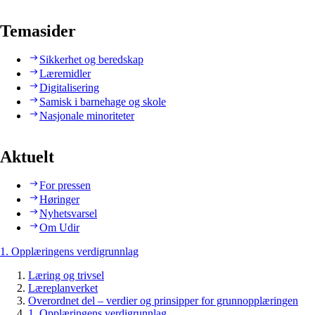
Temasider
Sikkerhet og beredskap
Læremidler
Digitalisering
Samisk i barnehage og skole
Nasjonale minoriteter
Aktuelt
For pressen
Høringer
Nyhetsvarsel
Om Udir
1. Opplæringens verdigrunnlag
Læring og trivsel
Læreplanverket
Overordnet del – verdier og prinsipper for grunnopplæringen
1. Opplæringens verdigrunnlag