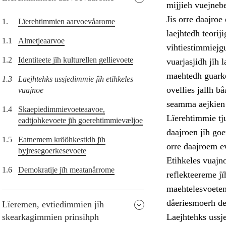
mijjieh vuejneb
Jis orre daajroe 
1.
Lïerehtimmien aarvoevåarome
laejhtedh teori
1.1
Almetjeaarvoe
vihtiestimmiejg
1.2
Identiteete jïh kulturellen gellievoete
vuarjasjidh jïh 
maehtedh guarke
1.3
Laejhtehks ussjedimmie jïh etihkeles
ovellies jallh 
vuajnoe
seamma aejkien s
1.4
Skaepiedimmievoeteaavoe,
Lïerehtimmie tj
eadtjohkevoete jïh goerehtimmievæljoe
daajroen jïh go
1.5
Eatnemem krööhkestidh jïh
orre daajroem e
byjresegoerkesevoete
Etihkeles vuajno
1.6
Demokratije jïh meatanårrome
reflekteereme jï
maehtelesvoetem
dåeriesmoerh de
Lïeremen, evtiedimmien jïh
skearkagimmien prinsihph
Laejhtehks ussje