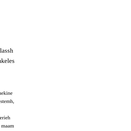
elassh
hkeles
uekine
estemh,
erieh
sa maam