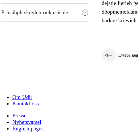
dejstie lierieh 
dööpmemefaamoem
Prinsihph skuvlen rïektesisnie
barkoe krievieh 
Evtebe sæj
Om Udir
Kontakt oss
Presse
Nyhetsvarsel
English pages