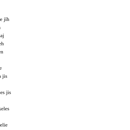
e jïh
h
aj
eh
en
e
 jis
es jis
keles
elie