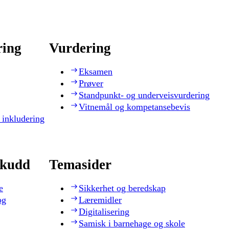
ring
Vurdering
Eksamen
Prøver
Standpunkt- og underveisvurdering
Vitnemål og kompetansebevis
 inkludering
skudd
Temasider
e
Sikkerhet og beredskap
og
Læremidler
Digitalisering
Samisk i barnehage og skole