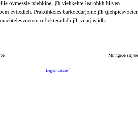
gellie ovmessie tsiehkine, jïh viehkehte learohkh hijven
 evtiedieh. Praktihkeles barkoedarjome jïh tjiehpiesvoete
maehtelesvoetem reflekteradidh jïh vuarjasjidh.
roe
Minngebe sæjro
Bijjemassese