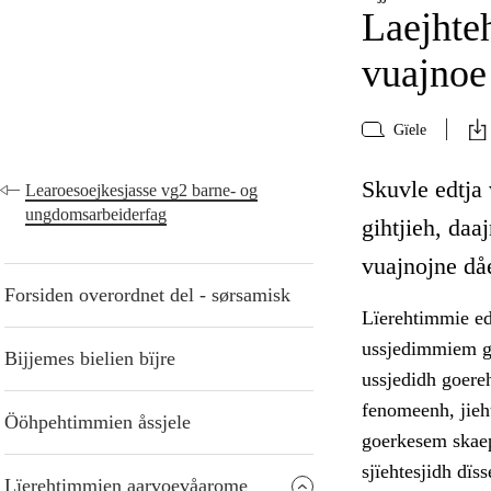
Laejhte
vuajnoe
Gïele
Skuvle edtja 
Learoesoejkesjasse vg2 barne- og
ungdomsarbeiderfag
gihtjieh, daa
vuajnojne då
Forsiden overordnet del - sørsamisk
Lïerehtimmie ed
ussjedimmiem gu
Bijjemes bielien bïjre
ussjedidh goere
fenomeenh, jieh
Ööhpehtimmien åssjele
goerkesem skaep
sjïehtesjidh dï
Lïerehtimmien aarvoevåarome