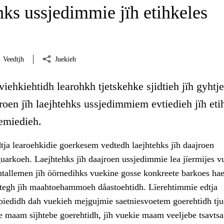
hks ussjedimmie jïh etihkeles
Veedtjh
Juekieh
viehkiehtidh learohkh tjetskehke sjidtieh jïh gyhtj
jroen jïh laejhtehks ussjedimmiem evtiedieh jïh eti
emiedieh.
tja learoehkidie goerkesem vedtedh laejhtehks jïh daajroen
arkoeh. Laejhtehks jïh daajroen ussjedimmie lea jïermijes v
htallemen jïh öörnedihks vuekine gosse konkreete barkoes ha
tegh jïh maahtoehammoeh dåastoehtidh. Lïerehtimmie edtja
iedidh dah vuekieh mejgujmie saetniesvoetem goerehtidh tju
sse maam sïjhtebe goerehtidh, jïh vuekie maam veeljebe tsavt