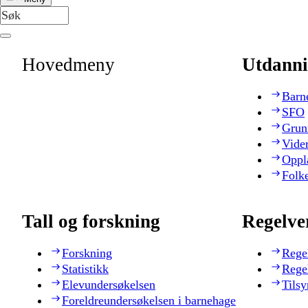
Hovedmeny
Utdanni
Barn
SFO
Grun
Vide
Oppl
Folk
Tall og forskning
Regelve
Forskning
Rege
Statistikk
Rege
Elevundersøkelsen
Tilsy
Foreldreundersøkelsen i barnehage