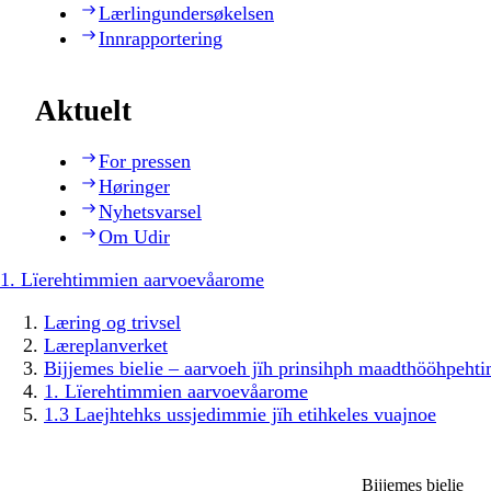
Lærlingundersøkelsen
Innrapportering
Aktuelt
For pressen
Høringer
Nyhetsvarsel
Om Udir
1. Lïerehtimmien aarvoevåarome
Læring og trivsel
Læreplanverket
Bijjemes bielie – aarvoeh jïh prinsihph maadthööhpeh
1. Lïerehtimmien aarvoevåarome
1.3 Laejhtehks ussjedimmie jïh etihkeles vuajnoe
Bijjemes bielie