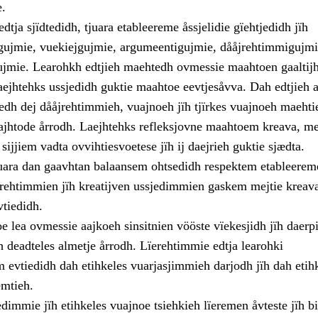
e.
edtja sjïdtedidh, tjuara etableereme åssjelidie gïehtjedidh jïh
jigujmie, vuekiejgujmie, argumeentigujmie, dååjrehtimmigujmi
ujmie. Learohkh edtjieh maehtedh ovmessie maahtoen gaaltij
laejhtehks ussjedidh guktie maahtoe eevtjesåvva. Dah edtjieh a
dh dej dååjrehtimmieh, vuajnoeh jïh tjïrkes vuajnoeh maehti
båajhtode årrodh. Laejhtehks refleksjovne maahtoem kreava, m
ijjiem vadta ovvihtiesvoetese jïh ij daejrieh guktie sjædta.
uara dan gaavhtan balaansem ohtsedidh respektem etableerem
erehtimmien jïh kreatijven ussjedimmien gaskem mejtie kreava
vtiedidh.
e lea ovmessie aajkoeh sinsitnien vööste vïekesjidh jïh daerpi
h deadteles almetje årrodh. Lïerehtimmie edtja learohki
 evtiedidh dah etihkeles vuarjasjimmieh darjodh jïh dah etih
mtieh.
dimmie jïh etihkeles vuajnoe tsiehkieh lïeremen åvteste jïh bi