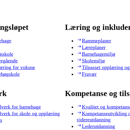
ngsløpet
Læring og inklude
ehage
Rammeplaner
Læreplaner
nskole
Barnehagemiljø
regående
Skolemiljø
æring for voksne
Tilpasset opplæring og
ehøgskole
Fravær
rk
Kompetanse og til
lverk for barnehage
Kvalitet og kompetans
lverk for skole og opplæring
Kompetanseutvikling 
videreutdanning
n
Lederutdanning