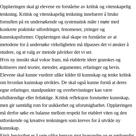
Opplæringen skal gi elevene en forståelse av kritisk og vitenskapelig
tenkning. Kritisk og vitenskapelig tenkning innebærer å bruke
fornuften på en undersøkende og systematisk måte i møte med
konkrete praktiske utfordringer, fenomener, ytringer og
kunnskapsformer. Opplæringen skal skape en forståelse av at
1.
Opplæringens verdigrunnlag
metodene for å undersøke virkeligheten må tilpasses det vi ønsker å
1.1
Menneskeverdet
studere, og at valg av metode påvirker det vi ser.
Hvis ny innsikt skal vokse fram, må etablerte ideer granskes og
1.2
Identitet og kulturelt mangfold
kritiseres med teorier, metoder, argumenter, erfaringer og bevis.
1.3
Kritisk tenkning og etisk bevissthet
Elevene skal kunne vurdere ulike kilder til kunnskap og tenke kritisk
om hvordan kunnskap utvikles. De skal også kunne forstå at deres
1.4
Skaperglede, engasjement og utforskertrang
egne erfaringer, standpunkter og overbevisninger kan være
1.5
Respekt for naturen og miljøbevissthet
ufullstendige eller feilaktige. Kritisk refleksjon forutsetter kunnskap,
men gir samtidig rom for usikkerhet og uforutsigbarhet. Opplæringen
1.6
Demokrati og medvirkning
må derfor søke en balanse mellom respekt for etablert viten og den
utforskende og kreative tenkningen som kreves for å utvikle ny
kunnskap.
Etisk bevissthet er å veie ulike hensyn mot hverandre og er nødvendig