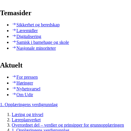
Temasider
Sikkerhet og beredskap
Læremidler
Digitalisering
Samisk i barnehage og skole
Nasjonale minoriteter
Aktuelt
For pressen
Høringer
Nyhetsvarsel
Om Udir
1. Opplæringens verdigrunnlag
Læring og trivsel
Læreplanverket
Overordnet del – verdier og prinsipper for grunnopplæringen
1. Opplæringens verdigrunnlag