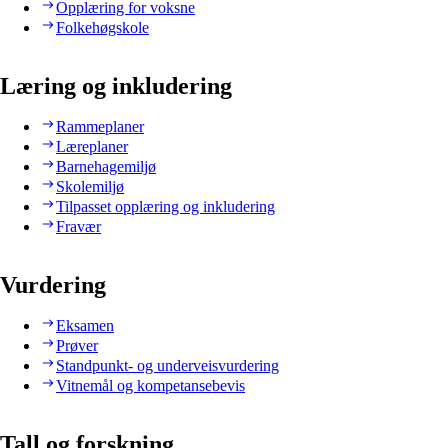
Opplæring for voksne
Folkehøgskole
Læring og inkludering
Rammeplaner
Læreplaner
Barnehagemiljø
Skolemiljø
Tilpasset opplæring og inkludering
Fravær
Vurdering
Eksamen
Prøver
Standpunkt- og underveisvurdering
Vitnemål og kompetansebevis
Tall og forskning