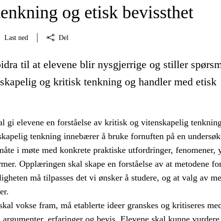
tenkning og etisk bevissthet
Last ned
Del
dra til at elevene blir nysgjerrige og stiller spørsm
nskapelig og kritisk tenkning og handler med etisk
 gi elevene en forståelse av kritisk og vitenskapelig tenkning
nskapelig tenkning innebærer å bruke fornuften på en undersø
måte i møte med konkrete praktiske utfordringer, fenomener, y
mer. Opplæringen skal skape en forståelse av at metodene for
igheten må tilpasses det vi ønsker å studere, og at valg av m
er.
skal vokse fram, må etablerte ideer granskes og kritiseres me
, argumenter, erfaringer og bevis. Elevene skal kunne vurdere