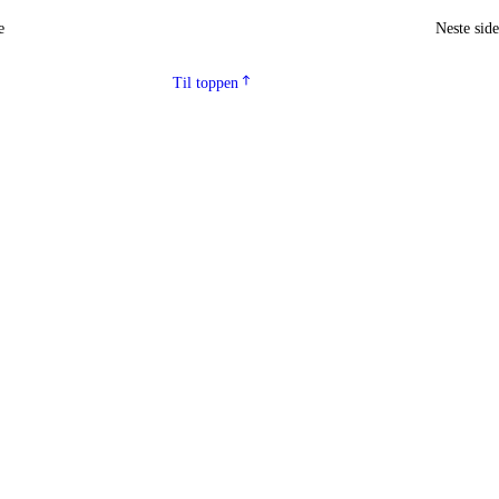
e
Neste sid
Til toppen