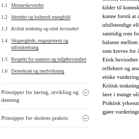
1.1
Menneskeverdet
kilder til kunn
kunne forstå at 
1.2
Identitet og kulturelt mangfold
ufullstendige el
1.3
Kritisk tenkning og etisk bevissthet
samtidig rom fo
1.4
Skaperglede, engasjement og
balanse mellom r
utforskertrang
som kreves for 
1.5
Respekt for naturen og miljøbevissthet
Etisk bevissthet
reflektert og an
1.6
Demokrati og medvirkning
etiske vurdering
Kritisk tenkning
Prinsipper for læring, utvikling og
lære i mange ul
danning
Praktisk yrkesut
gjøre vurderinge
Prinsipper for skolens praksis