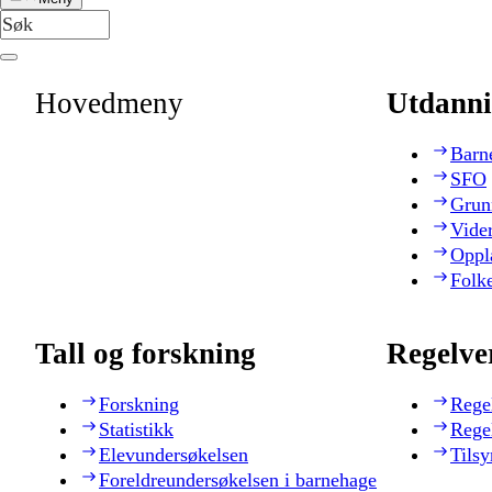
Hovedmeny
Utdanni
Barn
SFO
Grun
Vide
Oppl
Folk
Tall og forskning
Regelve
Forskning
Rege
Statistikk
Rege
Elevundersøkelsen
Tilsy
Foreldreundersøkelsen i barnehage