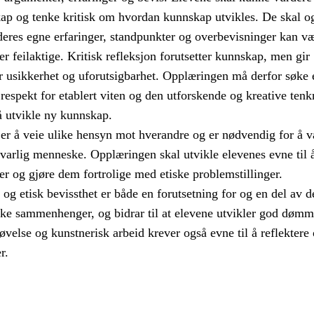
skap og tenke kritisk om hvordan kunnskap utvikles. De skal o
deres egne erfaringer, standpunkter og overbevisninger kan v
ler feilaktige. Kritisk refleksjon forutsetter kunnskap, men gir
r usikkerhet og uforutsigbarhet. Opplæringen må derfor søke 
espekt for etablert viten og den utforskende og kreative ten
å utvikle ny kunnskap.
 er å veie ulike hensyn mot hverandre og er nødvendig for å v
svarlig menneske. Opplæringen skal utvikle elevenes evne til å
er og gjøre dem fortrolige med etiske problemstillinger.
 og etisk bevissthet er både en forutsetning for og en del av d
ike sammenhenger, og bidrar til at elevene utvikler god dømm
øvelse og kunstnerisk arbeid krever også evne til å reflektere
r.