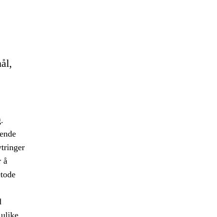
ål,
.
kende
tringer
 å
etode
d
 ulike