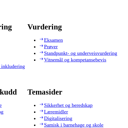
ring
Vurdering
Eksamen
Prøver
Standpunkt- og underveisvurdering
Vitnemål og kompetansebevis
 inkludering
skudd
Temasider
e
Sikkerhet og beredskap
og
Læremidler
Digitalisering
Samisk i barnehage og skole