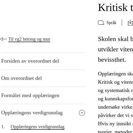
Kritisk 
Språk
Skolen skal bi
Til vg2 betong og mur
utvikler vite
bevissthet.
Forsiden av overordnet del
Opplæringen skal
Om overordnet del
Kritisk og vite
og systematisk 
Formålet med opplæringen
og kunnskapsfor
undersøke virkel
Opplæringens verdigrunnlag
påvirker det vi s
Hvis ny innsikt 
1.
Opplæringens verdigrunnlag
teorier, metoder