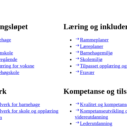
ngsløpet
Læring og inklude
ehage
Rammeplaner
Læreplaner
nskole
Barnehagemiljø
regående
Skolemiljø
æring for voksne
Tilpasset opplæring og
ehøgskole
Fravær
rk
Kompetanse og til
lverk for barnehage
Kvalitet og kompetans
lverk for skole og opplæring
Kompetanseutvikling 
videreutdanning
n
Lederutdanning