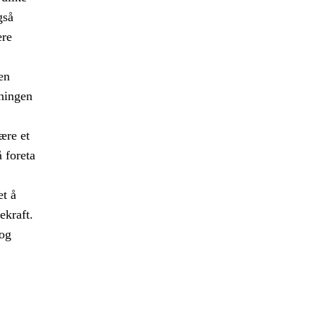
gså
ære
en
kningen
ære et
 foreta
et å
ekraft.
 og