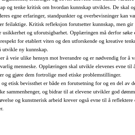
skap og tenke kritisk om hvordan kunnskap utvikles. De skal o
deres egne erfaringer, standpunkter og overbevisninger kan v
ler feilaktige. Kritisk refleksjon forutsetter kunnskap, men gir
r usikkerhet og uforutsigbarhet. Opplæringen må derfor søke 
espekt for etablert viten og den utforskende og kreative ten
å utvikle ny kunnskap.
 er å veie ulike hensyn mot hverandre og er nødvendig for å v
svarlig menneske. Opplæringen skal utvikle elevenes evne til å
er og gjøre dem fortrolige med etiske problemstillinger.
 og etisk bevissthet er både en forutsetning for og en del av d
ike sammenhenger, og bidrar til at elevene utvikler god dømm
øvelse og kunstnerisk arbeid krever også evne til å reflektere
r.