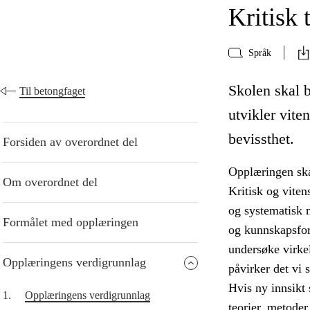
Kritisk 
Språk
Skolen skal bi
Til betongfaget
utvikler vite
bevissthet.
Forsiden av overordnet del
Opplæringen skal
Om overordnet del
Kritisk og vite
og systematisk 
Formålet med opplæringen
og kunnskapsfor
undersøke virkel
Opplæringens verdigrunnlag
påvirker det vi s
Hvis ny innsikt 
1.
Opplæringens verdigrunnlag
teorier, metoder