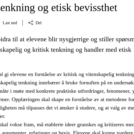
tenkning og etisk bevissthet
Last ned
Del
dra til at elevene blir nysgjerrige og stiller spørsm
nskapelig og kritisk tenkning og handler med etisk
 gi elevene en forståelse av kritisk og vitenskapelig tenkning
nskapelig tenkning innebærer å bruke fornuften på en undersø
måte i møte med konkrete praktiske utfordringer, fenomener, y
mer. Opplæringen skal skape en forståelse av at metodene for
igheten må tilpasses det vi ønsker å studere, og at valg av m
er.
skal vokse fram, må etablerte ideer granskes og kritiseres me
, argumenter, erfaringer og bevis. Elevene skal kunne vurdere