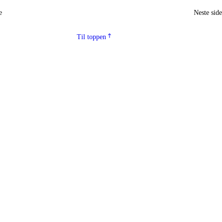
e
Neste sid
Til toppen