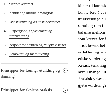
1.1
Menneskeverdet
kilder til kunn
kunne forstå at 
1.2
Identitet og kulturelt mangfold
ufullstendige el
1.3
Kritisk tenkning og etisk bevissthet
samtidig rom fo
1.4
Skaperglede, engasjement og
balanse mellom r
utforskertrang
som kreves for 
1.5
Respekt for naturen og miljøbevissthet
Etisk bevissthet
reflektert og an
1.6
Demokrati og medvirkning
etiske vurdering
Kritisk tenkning
Prinsipper for læring, utvikling og
lære i mange ul
danning
Praktisk yrkesut
gjøre vurderinge
Prinsipper for skolens praksis