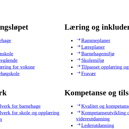
ngsløpet
Læring og inklude
ehage
Rammeplaner
Læreplaner
nskole
Barnehagemiljø
regående
Skolemiljø
æring for voksne
Tilpasset opplæring og
ehøgskole
Fravær
rk
Kompetanse og til
lverk for barnehage
Kvalitet og kompetans
lverk for skole og opplæring
Kompetanseutvikling 
videreutdanning
n
Lederutdanning