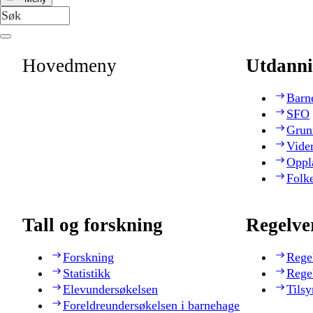
Hovedmeny
Utdanni
Barn
SFO
Grun
Vide
Oppl
Folk
Tall og forskning
Regelve
Forskning
Rege
Statistikk
Rege
Elevundersøkelsen
Tilsy
Foreldreundersøkelsen i barnehage