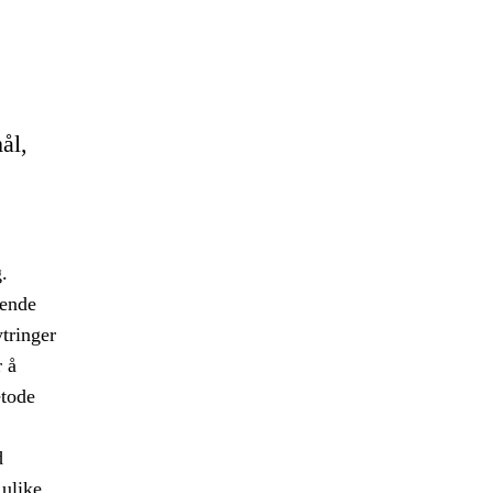
ål,
.
kende
tringer
 å
etode
d
 ulike