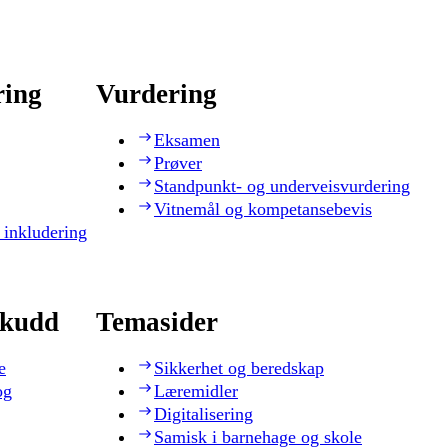
ring
Vurdering
Eksamen
Prøver
Standpunkt- og underveisvurdering
Vitnemål og kompetansebevis
 inkludering
skudd
Temasider
e
Sikkerhet og beredskap
og
Læremidler
Digitalisering
Samisk i barnehage og skole