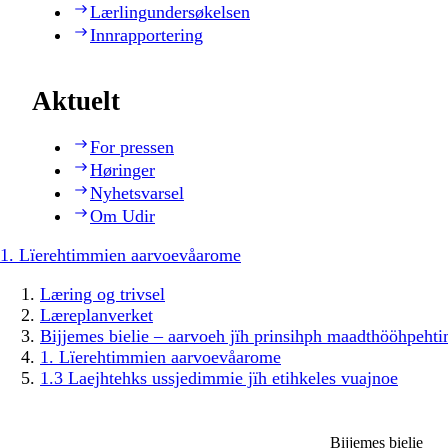
Lærlingundersøkelsen
Innrapportering
Aktuelt
For pressen
Høringer
Nyhetsvarsel
Om Udir
1. Lïerehtimmien aarvoevåarome
Læring og trivsel
Læreplanverket
Bijjemes bielie – aarvoeh jïh prinsihph maadthööhpeh
1. Lïerehtimmien aarvoevåarome
1.3 Laejhtehks ussjedimmie jïh etihkeles vuajnoe
Bijjemes bielie