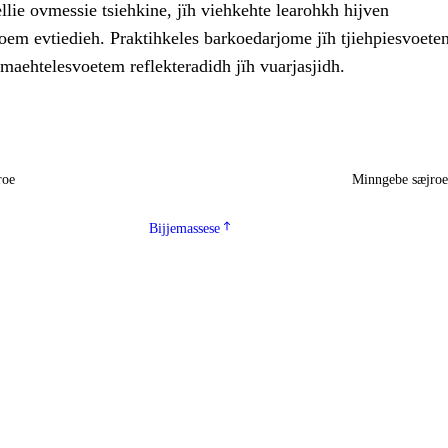
gellie ovmessie tsiehkine, jïh viehkehte learohkh hijven
 evtiedieh. Praktihkeles barkoedarjome jïh tjiehpiesvoete
maehtelesvoetem reflekteradidh jïh vuarjasjidh.
roe
Minngebe sæjro
Bijjemassese