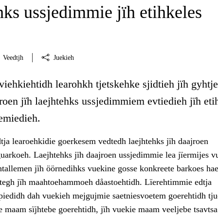
hks ussjedimmie jïh etihkeles
Veedtjh
Juekieh
viehkiehtidh learohkh tjetskehke sjidtieh jïh gyhtj
jroen jïh laejhtehks ussjedimmiem evtiedieh jïh eti
emiedieh.
tja learoehkidie goerkesem vedtedh laejhtehks jïh daajroen
arkoeh. Laejhtehks jïh daajroen ussjedimmie lea jïermijes v
htallemen jïh öörnedihks vuekine gosse konkreete barkoes ha
tegh jïh maahtoehammoeh dåastoehtidh. Lïerehtimmie edtja
iedidh dah vuekieh mejgujmie saetniesvoetem goerehtidh tju
sse maam sïjhtebe goerehtidh, jïh vuekie maam veeljebe tsavt