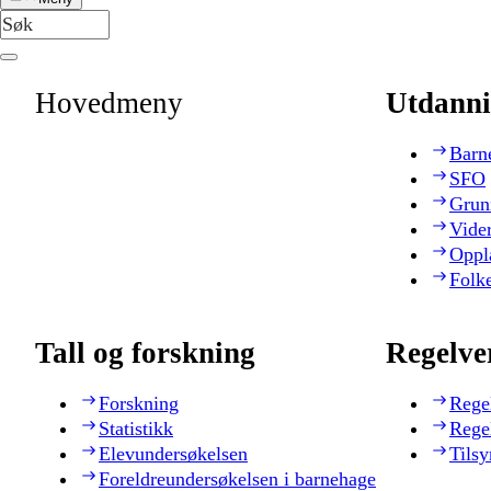
Hovedmeny
Utdanni
Barn
SFO
Grun
Vide
Oppl
Folk
Tall og forskning
Regelve
Forskning
Rege
Statistikk
Rege
Elevundersøkelsen
Tilsy
Foreldreundersøkelsen i barnehage