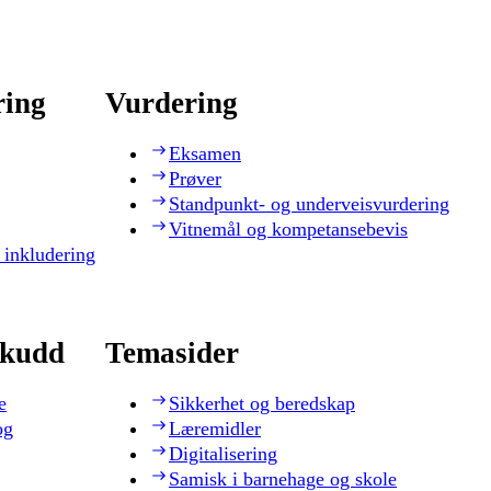
ring
Vurdering
Eksamen
Prøver
Standpunkt- og underveisvurdering
Vitnemål og kompetansebevis
 inkludering
skudd
Temasider
e
Sikkerhet og beredskap
og
Læremidler
Digitalisering
Samisk i barnehage og skole