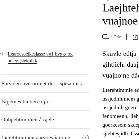
Laejhte
vuajnoe
Gïele
Skuvle edtja 
Learoesoejkesjasse vg1 bygg- og
anleggsteknikk
gihtjieh, daa
vuajnojne då
Forsiden overordnet del - sørsamisk
Lïerehtimmie ed
ussjedimmiem gu
Bijjemes bielien bïjre
ussjedidh goere
fenomeenh, jieh
Ööhpehtimmien åssjele
goerkesem skaep
sjïehtesjidh dï
Lïerehtimmien aarvoevåarome