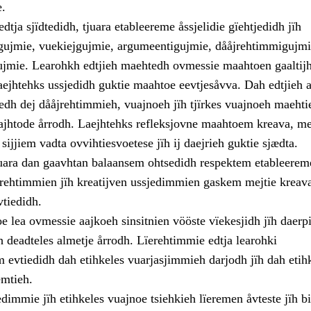
e.
edtja sjïdtedidh, tjuara etableereme åssjelidie gïehtjedidh jïh
jigujmie, vuekiejgujmie, argumeentigujmie, dååjrehtimmigujmi
ujmie. Learohkh edtjieh maehtedh ovmessie maahtoen gaaltij
laejhtehks ussjedidh guktie maahtoe eevtjesåvva. Dah edtjieh a
dh dej dååjrehtimmieh, vuajnoeh jïh tjïrkes vuajnoeh maehti
båajhtode årrodh. Laejhtehks refleksjovne maahtoem kreava, m
ijjiem vadta ovvihtiesvoetese jïh ij daejrieh guktie sjædta.
uara dan gaavhtan balaansem ohtsedidh respektem etableerem
erehtimmien jïh kreatijven ussjedimmien gaskem mejtie kreava
vtiedidh.
e lea ovmessie aajkoeh sinsitnien vööste vïekesjidh jïh daerpi
h deadteles almetje årrodh. Lïerehtimmie edtja learohki
 evtiedidh dah etihkeles vuarjasjimmieh darjodh jïh dah etih
mtieh.
dimmie jïh etihkeles vuajnoe tsiehkieh lïeremen åvteste jïh bi