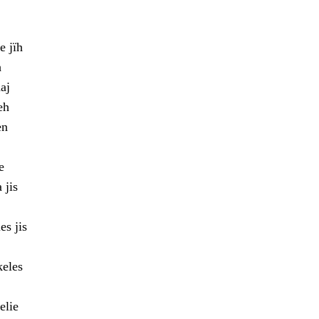
e jïh
h
aj
eh
en
e
 jis
es jis
keles
elie