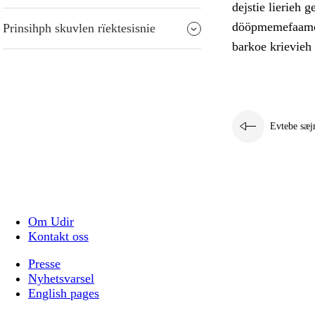
dejstie lierieh 
dööpmemefaamoem
Prinsihph skuvlen rïektesisnie
barkoe krievieh 
Evtebe sæj
Om Udir
Kontakt oss
Presse
Nyhetsvarsel
English pages