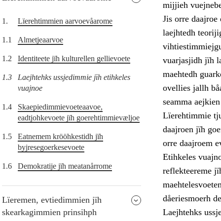
mijjieh vuejneb
Jis orre daajroe 
1.
Lïerehtimmien aarvoevåarome
laejhtedh teori
1.1
Almetjeaarvoe
vihtiestimmiejg
1.2
Identiteete jïh kulturellen gellievoete
vuarjasjidh jïh 
maehtedh guarke
1.3
Laejhtehks ussjedimmie jïh etihkeles
ovellies jallh 
vuajnoe
seamma aejkien s
1.4
Skaepiedimmievoeteaavoe,
Lïerehtimmie tj
eadtjohkevoete jïh goerehtimmievæljoe
daajroen jïh go
1.5
Eatnemem krööhkestidh jïh
orre daajroem e
byjresegoerkesevoete
Etihkeles vuajno
1.6
Demokratije jïh meatanårrome
reflekteereme jï
maehtelesvoetem
dåeriesmoerh de
Lïeremen, evtiedimmien jïh
skearkagimmien prinsihph
Laejhtehks ussje