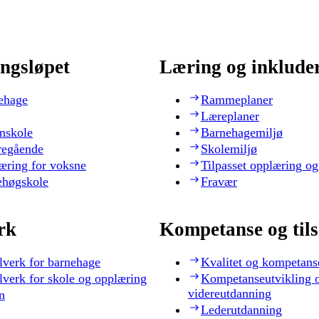
ngsløpet
Læring og inklude
ehage
Rammeplaner
Læreplaner
nskole
Barnehagemiljø
regående
Skolemiljø
æring for voksne
Tilpasset opplæring og
ehøgskole
Fravær
rk
Kompetanse og til
lverk for barnehage
Kvalitet og kompetans
lverk for skole og opplæring
Kompetanseutvikling 
videreutdanning
n
Lederutdanning