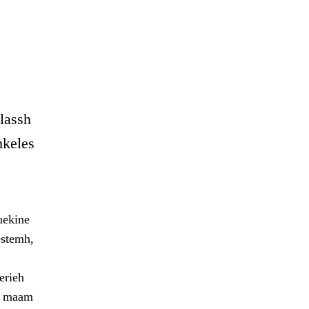
elassh
hkeles
uekine
estemh,
erieh
sa maam