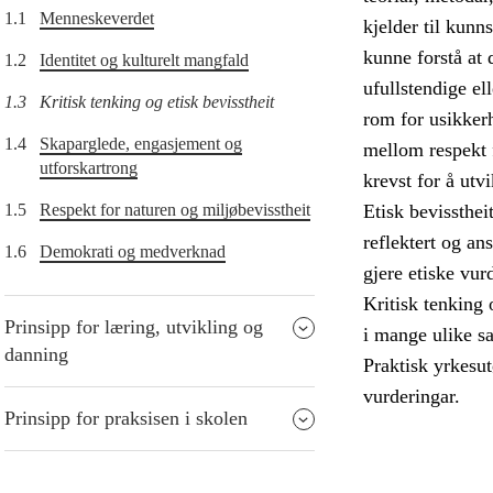
1.1
Menneskeverdet
kjelder til kunn
kunne forstå at 
1.2
Identitet og kulturelt mangfald
ufullstendige el
1.3
Kritisk tenking og etisk bevisstheit
rom for usikkerh
1.4
Skaparglede, engasjement og
mellom respekt 
utforskartrong
krevst for å utv
1.5
Respekt for naturen og miljøbevisstheit
Etisk bevissthei
reflektert og an
1.6
Demokrati og medverknad
gjere etiske vur
Kritisk tenking 
Prinsipp for læring, utvikling og
i mange ulike s
danning
Praktisk yrkesut
vurderingar.
Prinsipp for praksisen i skolen