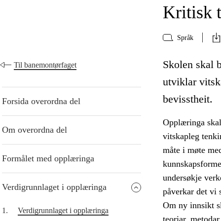
Kritisk 
Språk
Skolen skal b
Til banemontørfaget
utviklar vits
bevisstheit.
Forsida overordna del
Opplæringa skal 
Om overordna del
vitskapleg tenk
måte i møte med
Formålet med opplæringa
kunnskapsformer
undersøkje verke
Verdigrunnlaget i opplæringa
påverkar det vi s
Om ny innsikt sk
1.
Verdigrunnlaget i opplæringa
teoriar, metodar