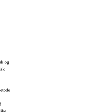
sk og
isk
metode
d
like