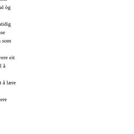
al òg
mtidig
nse
a som
ere eit
l å
t å lære
jere