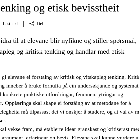
tenking og etisk bevisstheit
Last ned
Del
idra til at elevane blir nyfikne og stiller spørsmål,
kapleg og kritisk tenking og handlar med etisk
gi elevane ei forståing av kritisk og vitskapleg tenking. Kriti
ing inneber å bruke fornufta på ein undersøkjande og systemat
 konkrete praktiske utfordringar, fenomen, ytringar og
. Opplæringa skal skape ei forståing av at metodane for å
legheita må tilpassast det vi ønskjer å studere, og at val av 
er.
al vekse fram, må etablerte idear granskast og kritiserast me
, argument, erfaringar og bevis. Elevane skal kunne vurdere u