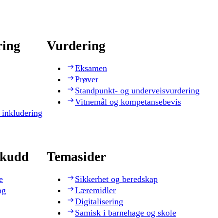
ring
Vurdering
Eksamen
Prøver
Standpunkt- og underveisvurdering
Vitnemål og kompetansebevis
 inkludering
skudd
Temasider
e
Sikkerhet og beredskap
og
Læremidler
Digitalisering
Samisk i barnehage og skole