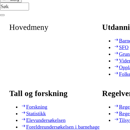
Hovedmeny
Utdanni
Barn
SFO
Grun
Vide
Oppl
Folk
Tall og forskning
Regelve
Forskning
Rege
Statistikk
Rege
Elevundersøkelsen
Tilsy
Foreldreundersøkelsen i barnehage