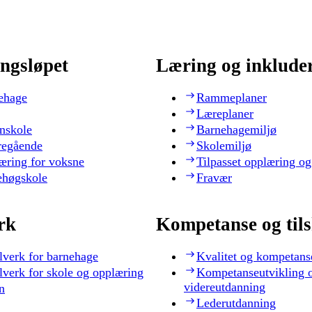
ngsløpet
Læring og inklude
ehage
Rammeplaner
Læreplaner
nskole
Barnehagemiljø
regående
Skolemiljø
æring for voksne
Tilpasset opplæring og
ehøgskole
Fravær
rk
Kompetanse og til
lverk for barnehage
Kvalitet og kompetans
lverk for skole og opplæring
Kompetanseutvikling 
videreutdanning
n
Lederutdanning