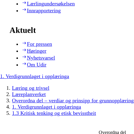
Lærlingundersøkelsen
Innrapportering
Aktuelt
For pressen
Høringer
Nyhetsvarsel
Om Udir
1. Verdigrunnlaget i opplæringa
Læring og trivsel
Læreplanverket
Overordna del – verdiar og prinsipp for grunnopplæring
1. Verdigrunnlaget i opplæringa
1.3 Kritisk tenking og etisk bevisstheit
Overordna del