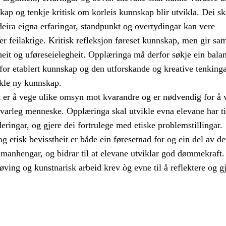
skap og tenkje kritisk om korleis kunnskap blir utvikla. Dei sk
deira eigna erfaringar, standpunkt og overtydingar kan vere
ler feilaktige. Kritisk refleksjon føreset kunnskap, men gir sa
eit og uføreseielegheit. Opplæringa må derfor søkje ein bala
for etablert kunnskap og den utforskande og kreative tenking
ikle ny kunnskap.
t er å vege ulike omsyn mot kvarandre og er nødvendig for å v
svarleg menneske. Opplæringa skal utvikle evna elevane har ti
deringar, og gjere dei fortrulege med etiske problemstillingar.
og etisk bevisstheit er både ein føresetnad for og ein del av de
amanhengar, og bidrar til at elevane utviklar god dømmekraft.
øving og kunstnarisk arbeid krev òg evne til å reflektere og g