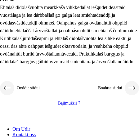
Ehtalaš diđolašvuohta mearkkaša vihkkedallat iešguđet deasttaid
vuostálaga ja lea dárbbašlaš go galgá leat smiehtadeaddji ja
ovddasvástideaddji olmmoš. Oahpahus galgá ovdánahttit ohppiid
dáiddu ehtalaččat árvvoštallat ja oahpásmahttit sin ehtalaš čuolmmaide.
Kritihkalaš jurddašeapmi ja ehtalaš diđolašvuohta lea sihke eaktu ja
oassi das ahte oahppat iešguđet oktavuođain, ja veahkeha ohppiid
ovdánahttit buriid árvvoštallannávccaid. Praktihkalaš barggus ja
dáiddalaš barggus gáibiduvvo maid smiehttan- ja árvvoštallandáiddut.
Ovddit siidui
Boahtte siidui
Bajimužžii
Om Udir
Kontakt oss