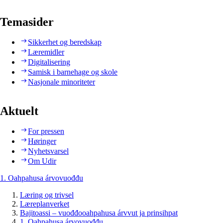
Temasider
Sikkerhet og beredskap
Læremidler
Digitalisering
Samisk i barnehage og skole
Nasjonale minoriteter
Aktuelt
For pressen
Høringer
Nyhetsvarsel
Om Udir
1. Oahpahusa árvovuođđu
Læring og trivsel
Læreplanverket
Bajitoassi – vuođđooahpahusa árvvut ja prinsihpat
1. Oahpahusa árvovuođđu