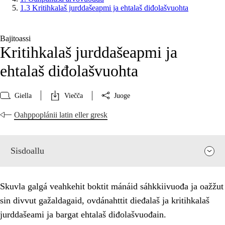
1.3 Kritihkalaš jurddašeapmi ja ehtalaš diđolašvuohta
Bajitoassi
Kritihkalaš jurddašeapmi ja
ehtalaš diđolašvuohta
Giella
Viečča
Juoge
Oahppoplánii latin eller gresk
Sisdoallu
Skuvla galgá veahkehit boktit mánáid sáhkkiivuođa ja oažžut
sin divvut gažaldagaid, ovdánahttit dieđalaš ja kritihkalaš
jurddašeami ja bargat ehtalaš diđolašvuođain.