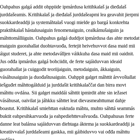
Oahpahus galgá addit ohppiide ipmárdusa kritihkalaš ja dieđalaš
jurddašeamis. Kritihkalaš ja dieđalaš jurddašeapmi lea geavahit jierpmi
suokkardeaddji ja systemáhtalaš vuogi mielde go bargá konkrehta
praktihkalaš hástalusaiguin fenomenaiguin, cealkámušaiguin ja
máhttomálliiguin. Oahpahus galgá duddjot ipmárdusa das ahte metodat
1.
Oahpahusa árvovuođđu
maiguin guorahallat duohtavuođa, fertejit heivehuvvot dasa maid mii
1.1
Olmmošárvu
áigut studeret, ja ahte metodaválljen váikkuha dasa maid mii oaidnit.
Jus ođđa ipmárdus galgá bohciidit, de ferte sajáiduvvan ideaid
1.2
Identitehta ja kultuvrralaš girjáivuohta
guorahallat ja cuiggodit teoriijaiguin, metodaiguin, ákkaiguin,
1.3
Kritihkalaš jurddašeapmi ja ehtalaš diđolašvuohta
vásáhusaiguin ja duođaštusaiguin. Oahppit galget máhttit árvvoštallat
iešguđet máhttogálduid ja jurddašit kritihkalaččat dan birra movt
1.4
Hutkanillu, beroštupmi ja suokkardanhuovva
máhttu ovdána. Sii galget maiddái sáhttit ipmirdit ahte sin iežaset
1.5
Luondduákten ja birasdiđolašvuohta
vásáhusat, oaivilat ja jáhkku sáhttet leat dievasmeahttumat dahje
boastut. Kritihkalaš smiehttan eaktuda máhtu, muhto sáhttá seammás
1.6
Demokratiija ja mielváikkuheapmi
buktit eahpesihkarvuođa ja eahpediehttevašvuođa. Oahpahusas ferte
danne leat balánsa sajáiduvvan diehtaga áktema ja suokkardeaddji ja
kreatiivvalaš jurddašeami gaskka, mii gáibiduvvo vai ođđa máhttu
ovdána.