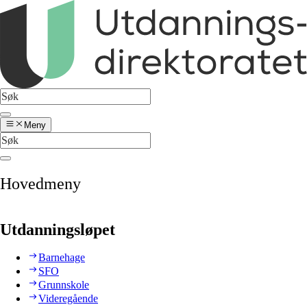
Meny
Hovedmeny
Utdanningsløpet
Barnehage
SFO
Grunnskole
Videregående