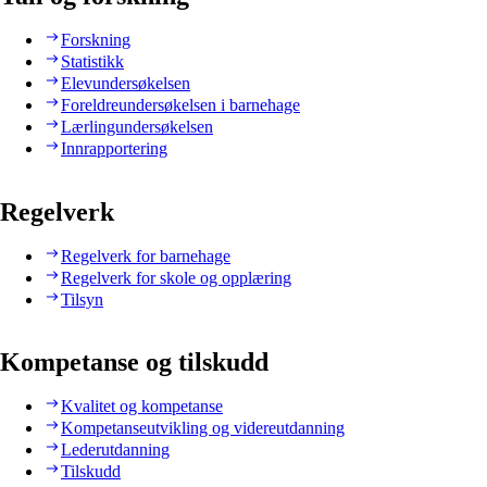
Forskning
Statistikk
Elevundersøkelsen
Foreldreundersøkelsen i barnehage
Lærlingundersøkelsen
Innrapportering
Regelverk
Regelverk for barnehage
Regelverk for skole og opplæring
Tilsyn
Kompetanse og tilskudd
Kvalitet og kompetanse
Kompetanseutvikling og videreutdanning
Lederutdanning
Tilskudd