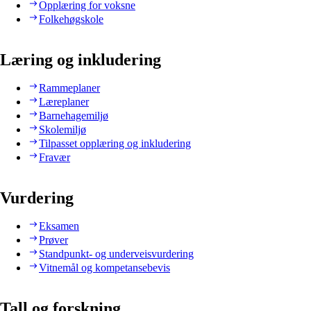
Opplæring for voksne
Folkehøgskole
Læring og inkludering
Rammeplaner
Læreplaner
Barnehagemiljø
Skolemiljø
Tilpasset opplæring og inkludering
Fravær
Vurdering
Eksamen
Prøver
Standpunkt- og underveisvurdering
Vitnemål og kompetansebevis
Tall og forskning