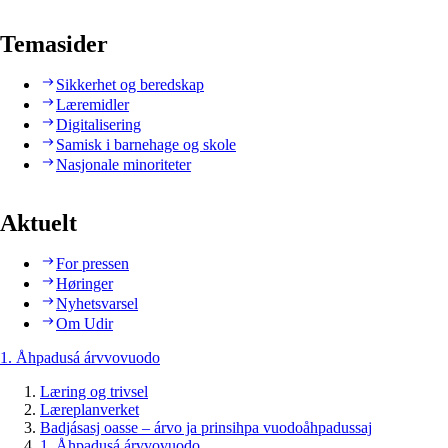
Temasider
Sikkerhet og beredskap
Læremidler
Digitalisering
Samisk i barnehage og skole
Nasjonale minoriteter
Aktuelt
For pressen
Høringer
Nyhetsvarsel
Om Udir
1. Åhpadusá árvvovuodo
Læring og trivsel
Læreplanverket
Badjásasj oasse – árvo ja prinsihpa vuodoåhpadussaj
1. Åhpadusá árvvovuodo