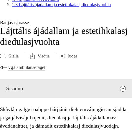
1.3 Lájttális ájádallam ja estetihkalasj diedulasjvuohta
Badjásasj oasse
Lájttális ájádallam ja estetihkalasj
diedulasjvuohta
Giella
Viedtja
Juoge
vg3 ambulansefaget
Sisadno
Skåvlån galggi oahppe hárjjánit diehtemvájnogissan sjaddat
ja gatjálvisájt bajedit, diedalasj ja lájttális ájádallamav
åvddånahttet, ja dåmadit estetihkalasj diedulasjvuodajn.