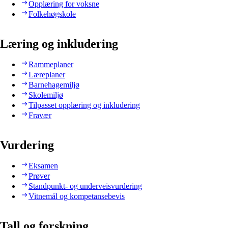
Opplæring for voksne
Folkehøgskole
Læring og inkludering
Rammeplaner
Læreplaner
Barnehagemiljø
Skolemiljø
Tilpasset opplæring og inkludering
Fravær
Vurdering
Eksamen
Prøver
Standpunkt- og underveisvurdering
Vitnemål og kompetansebevis
Tall og forskning