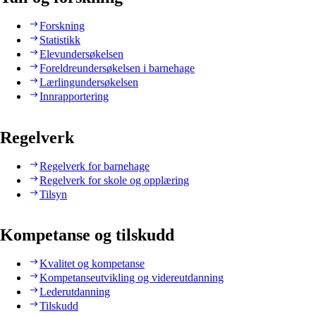
Forskning
Statistikk
Elevundersøkelsen
Foreldreundersøkelsen i barnehage
Lærlingundersøkelsen
Innrapportering
Regelverk
Regelverk for barnehage
Regelverk for skole og opplæring
Tilsyn
Kompetanse og tilskudd
Kvalitet og kompetanse
Kompetanseutvikling og videreutdanning
Lederutdanning
Tilskudd