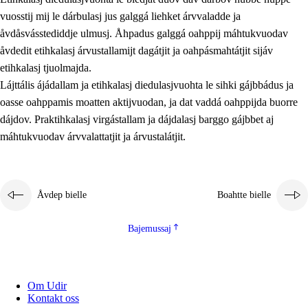
vuosstij mij le dárbulasj jus galggá liehket árvvaladde ja
åvdåsvásstediddje ulmusj. Åhpadus galggá oahppij máhtukvuodav
åvdedit etihkalasj árvustallamijt dagátjit ja oahpásmahtátjit sijáv
etihkalasj tjuolmajda.
Lájttális ájádallam ja etihkalasj diedulasjvuohta le sihki gájbbádus ja
oasse oahppamis moatten aktijvuodan, ja dat vaddá oahppijda buorre
dájdov. Praktihkalasj virgástallam ja dájdalasj barggo gájbbet aj
máhtukvuodav árvvalattatjit ja árvustalátjit.
Åvdep bielle
Boahtte bielle
Bajemussaj
Om Udir
Kontakt oss