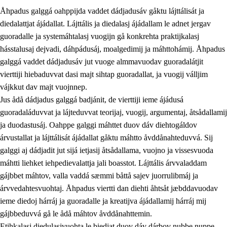
Åhpadus galggá oahppijda vaddet dádjadusáv gåktu lájttálisát ja
diedalattjat ájádallat. Lájttális ja diedalasj ájádallam le adnet jergav
guoradalle ja systemáhtalasj vuogijn gå konkrehta praktijkalasj
hásstalusaj dejvadi, dáhpádusáj, moalgedimij ja máhttohámij. Åhpadus
galggá vaddet dádjadusáv jut vuoge almmavuodav guoradalátjit
1.
Åhpadusá árvvovuodo
vierttiji hiebaduvvat dasi majt sihtap guoradallat, ja vuogij válljim
1.1
Almasjárvvo
vájkkut dav majt vuojnnep.
Jus ådå dádjadus galggá badjánit, de vierttiji ieme ájádusá
1.2
Identitiehtta ja kultuvralasj moattevuohta
guoradaláduvvat ja lájteduvvat teorijaj, vuogij, argumentaj, åtsådallamij
1.3
Lájttális ájádallam ja estetihkalasj diedulasjvuohta
ja duodastusáj. Oahppe galggi máhttet duov dáv diehtogáldov
árvustallat ja lájttálisát ájádallat gåktu máhtto åvddånahteduvvá. Sij
1.4
Dahkamávvo, berustibme ja diehtemvájnogisvuohta
galggi aj dádjadit jut sijá ietjasij åtsådallama, vuojno ja vissesvuoda
1.5
Vieledus luonnduj ja birásdiedulasjvuohta
máhtti liehket iehpedievalattja jali boasstot. Lájttális árvvaladdam
gájbbet máhtov, valla vaddá sæmmi båttå sajev juorrulibmáj ja
1.6
Demokratijja ja oassálasstem
árvvedahtesvuohtaj. Åhpadus viertti dan diehti åhtsåt jæbddavuodav
ieme diedoj hárráj ja guoradalle ja kreatijva ájádallamij hárráj mij
gájbbeduvvá gå le ådå máhtov åvddånahttemin.
Etihkalasj diedulasjvuohta le biedjat duov dáv dárbov nubbe nuppe