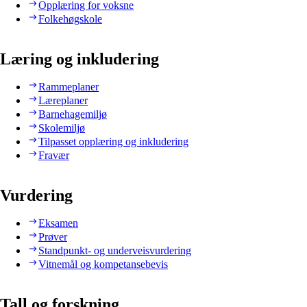
Opplæring for voksne
Folkehøgskole
Læring og inkludering
Rammeplaner
Læreplaner
Barnehagemiljø
Skolemiljø
Tilpasset opplæring og inkludering
Fravær
Vurdering
Eksamen
Prøver
Standpunkt- og underveisvurdering
Vitnemål og kompetansebevis
Tall og forskning