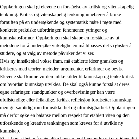
Opplæringen skal gi elevene en forståelse av kritisk og vitenskapelig
tenkning. Kritisk og vitenskapelig tenkning innebærer å bruke
fornuften på en undersøkende og systematisk måte i møte med
konkrete praktiske utfordringer, fenomener, ytringer og
kunnskapsformer. Opplæringen skal skape en forståelse av at
1.
Opplæringens verdigrunnlag
metodene for å undersøke virkeligheten må tilpasses det vi ønsker å
1.1
Menneskeverdet
studere, og at valg av metode påvirker det vi ser.
Hvis ny innsikt skal vokse fram, må etablerte ideer granskes og
1.2
Identitet og kulturelt mangfold
kritiseres med teorier, metoder, argumenter, erfaringer og bevis.
1.3
Kritisk tenkning og etisk bevissthet
Elevene skal kunne vurdere ulike kilder til kunnskap og tenke kritisk
om hvordan kunnskap utvikles. De skal også kunne forstå at deres
1.4
Skaperglede, engasjement og utforskertrang
egne erfaringer, standpunkter og overbevisninger kan være
1.5
Respekt for naturen og miljøbevissthet
ufullstendige eller feilaktige. Kritisk refleksjon forutsetter kunnskap,
men gir samtidig rom for usikkerhet og uforutsigbarhet. Opplæringen
1.6
Demokrati og medvirkning
må derfor søke en balanse mellom respekt for etablert viten og den
utforskende og kreative tenkningen som kreves for å utvikle ny
kunnskap.
Etisk bevissthet er å veie ulike hensyn mot hverandre og er nødvendig