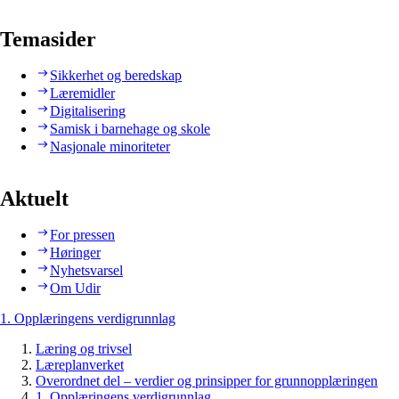
Temasider
Sikkerhet og beredskap
Læremidler
Digitalisering
Samisk i barnehage og skole
Nasjonale minoriteter
Aktuelt
For pressen
Høringer
Nyhetsvarsel
Om Udir
1. Opplæringens verdigrunnlag
Læring og trivsel
Læreplanverket
Overordnet del – verdier og prinsipper for grunnopplæringen
1. Opplæringens verdigrunnlag