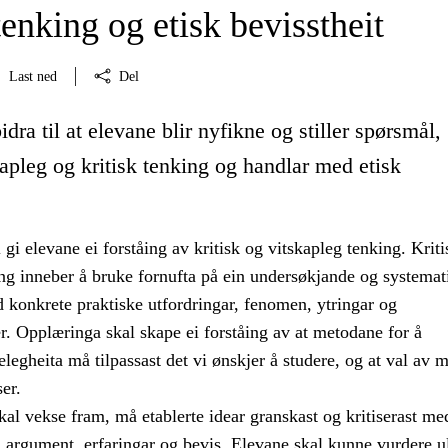
tenking og etisk bevisstheit
Last ned
Del
idra til at elevane blir nyfikne og stiller spørsmål,
kapleg og kritisk tenking og handlar med etisk
gi elevane ei forståing av kritisk og vitskapleg tenking. Kriti
ing inneber å bruke fornufta på ein undersøkjande og systemat
 konkrete praktiske utfordringar, fenomen, ytringar og
. Opplæringa skal skape ei forståing av at metodane for å
legheita må tilpassast det vi ønskjer å studere, og at val av 
er.
al vekse fram, må etablerte idear granskast og kritiserast me
, argument, erfaringar og bevis. Elevane skal kunne vurdere u