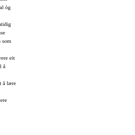
al òg
mtidig
nse
a som
ere eit
l å
t å lære
jere