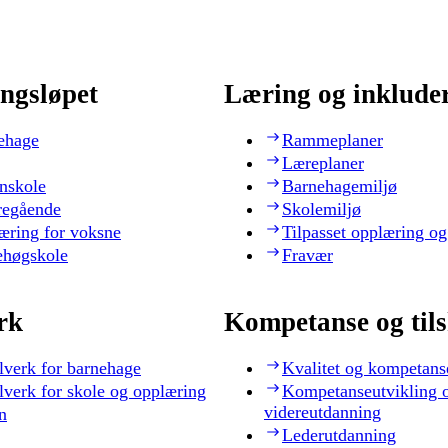
ngsløpet
Læring og inklude
ehage
Rammeplaner
Læreplaner
nskole
Barnehagemiljø
regående
Skolemiljø
æring for voksne
Tilpasset opplæring og
ehøgskole
Fravær
rk
Kompetanse og til
lverk for barnehage
Kvalitet og kompetans
lverk for skole og opplæring
Kompetanseutvikling 
videreutdanning
n
Lederutdanning