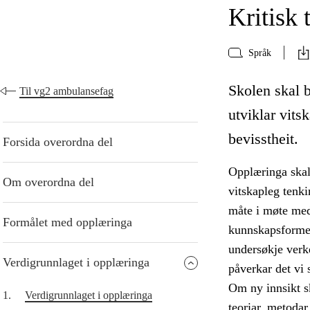
Kritisk 
Språk
Skolen skal b
Til vg2 ambulansefag
utviklar vits
bevisstheit.
Forsida overordna del
Opplæringa skal 
Om overordna del
vitskapleg tenk
måte i møte med
Formålet med opplæringa
kunnskapsformer
undersøkje verke
Verdigrunnlaget i opplæringa
påverkar det vi s
Om ny innsikt sk
1.
Verdigrunnlaget i opplæringa
teoriar, metodar