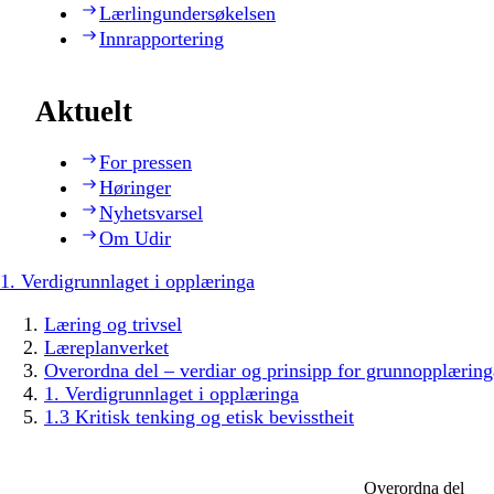
Lærlingundersøkelsen
Innrapportering
Aktuelt
For pressen
Høringer
Nyhetsvarsel
Om Udir
1. Verdigrunnlaget i opplæringa
Læring og trivsel
Læreplanverket
Overordna del – verdiar og prinsipp for grunnopplæring
1. Verdigrunnlaget i opplæringa
1.3 Kritisk tenking og etisk bevisstheit
Overordna del