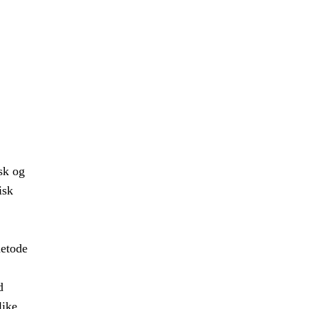
sk og
isk
metode
d
like