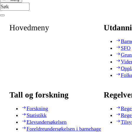
Hovedmeny
Utdanni
Barn
SFO
Grun
Vide
Oppl
Folk
Tall og forskning
Regelve
Forskning
Rege
Statistikk
Rege
Elevundersøkelsen
Tilsy
Foreldreundersøkelsen i barnehage