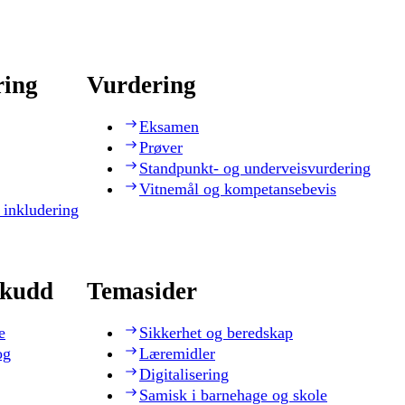
ring
Vurdering
Eksamen
Prøver
Standpunkt- og underveisvurdering
Vitnemål og kompetansebevis
 inkludering
skudd
Temasider
e
Sikkerhet og beredskap
og
Læremidler
Digitalisering
Samisk i barnehage og skole