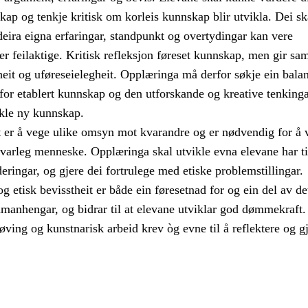
skap og tenkje kritisk om korleis kunnskap blir utvikla. Dei sk
deira eigna erfaringar, standpunkt og overtydingar kan vere
ler feilaktige. Kritisk refleksjon føreset kunnskap, men gir sa
eit og uføreseielegheit. Opplæringa må derfor søkje ein bala
for etablert kunnskap og den utforskande og kreative tenking
ikle ny kunnskap.
t er å vege ulike omsyn mot kvarandre og er nødvendig for å v
svarleg menneske. Opplæringa skal utvikle evna elevane har ti
deringar, og gjere dei fortrulege med etiske problemstillingar.
og etisk bevisstheit er både ein føresetnad for og ein del av de
amanhengar, og bidrar til at elevane utviklar god dømmekraft.
øving og kunstnarisk arbeid krev òg evne til å reflektere og g