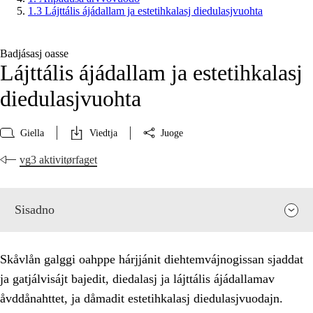
1.3 Lájttális ájádallam ja estetihkalasj diedulasjvuohta
Badjásasj oasse
Lájttális ájádallam ja estetihkalasj
diedulasjvuohta
Giella
Viedtja
Juoge
vg3 aktivitørfaget
Sisadno
Skåvlån galggi oahppe hárjjánit diehtemvájnogissan sjaddat
ja gatjálvisájt bajedit, diedalasj ja lájttális ájádallamav
åvddånahttet, ja dåmadit estetihkalasj diedulasjvuodajn.