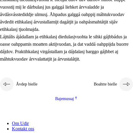
vuosstij mij le dárbulasj jus galggá liehket árvvaladde ja
åvdåsvásstediddje ulmusj. Åhpadus galggá oahppij máhtukvuodav
åvdedit etihkalasj árvustallamijt dagátjit ja oahpásmahtátjit sijáv
etihkalasj tjuolmajda.
Lájttális ájádallam ja etihkalasj diedulasjvuohta le sihki gájbbádus ja
oasse oahppamis moatten aktijvuodan, ja dat vaddá oahppijda buorre
dájdov. Praktihkalasj virgástallam ja dájdalasj barggo gájbbet aj
máhtukvuodav árvvalattatjit ja árvustalátjit.
Åvdep bielle
Boahtte bielle
Bajemussaj
Om Udir
Kontakt oss