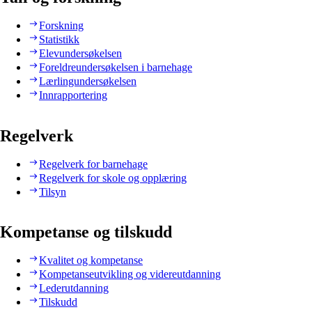
Forskning
Statistikk
Elevundersøkelsen
Foreldreundersøkelsen i barnehage
Lærlingundersøkelsen
Innrapportering
Regelverk
Regelverk for barnehage
Regelverk for skole og opplæring
Tilsyn
Kompetanse og tilskudd
Kvalitet og kompetanse
Kompetanseutvikling og videreutdanning
Lederutdanning
Tilskudd