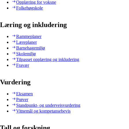
Opplæring for voksne
Folkehøgskole
Læring og inkludering
Rammeplaner
Læreplaner
Barnehagemiljø
Skolemiljø
Tilpasset opplæring og inkludering
Fravær
Vurdering
Eksamen
Prøver
Standpunkt- og underveisvurdering
Vitnemål og kompetansebevis
Tall og forskning