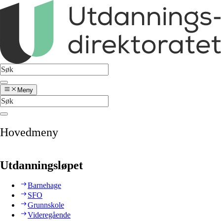
Meny
Hovedmeny
Utdanningsløpet
Barnehage
SFO
Grunnskole
Videregående