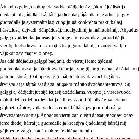
Åhpadus galggá oahppijda vaddet dádjadusáv gåktu lájttálisát ja
diedalattjat ájádallat. Lájttális ja diedalasj ájádallam le adnet jergav
guoradalle ja systemáhtalasj vuogijn gå konkrehta praktijkalasj
hásstalusaj dejvadi, dáhpádusáj, moalgedimij ja máhttohámij. Åhpadus
galggá vaddet dádjadusáv jut vuoge almmavuodav guoradalátjit
1.
Åhpadusá árvvovuodo
vierttiji hiebaduvvat dasi majt sihtap guoradallat, ja vuogij válljim
1.1
Almasjárvvo
vájkkut dav majt vuojnnep.
Jus ådå dádjadus galggá badjánit, de vierttiji ieme ájádusá
1.2
Identitiehtta ja kultuvralasj moattevuohta
guoradaláduvvat ja lájteduvvat teorijaj, vuogij, argumentaj, åtsådallamij
1.3
Lájttális ájádallam ja estetihkalasj diedulasjvuohta
ja duodastusáj. Oahppe galggi máhttet duov dáv diehtogáldov
árvustallat ja lájttálisát ájádallat gåktu máhtto åvddånahteduvvá. Sij
1.4
Dahkamávvo, berustibme ja diehtemvájnogisvuohta
galggi aj dádjadit jut sijá ietjasij åtsådallama, vuojno ja vissesvuoda
1.5
Vieledus luonnduj ja birásdiedulasjvuohta
máhtti liehket iehpedievalattja jali boasstot. Lájttális árvvaladdam
gájbbet máhtov, valla vaddá sæmmi båttå sajev juorrulibmáj ja
1.6
Demokratijja ja oassálasstem
árvvedahtesvuohtaj. Åhpadus viertti dan diehti åhtsåt jæbddavuodav
ieme diedoj hárráj ja guoradalle ja kreatijva ájádallamij hárráj mij
gájbbeduvvá gå le ådå máhtov åvddånahttemin.
Etihkalasj diedulasjvuohta le biedjat duov dáv dárbov nubbe nuppe