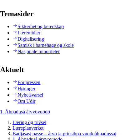
Temasider
Sikkerhet og beredskap
Læremidler
Digitalisering
Samisk i barnehage og skole
Nasjonale minoriteter
Aktuelt
For pressen
Høringer
Nyhetsvarsel
Om Udir
1. Åhpadusá árvvovuodo
Læring og trivsel
Læreplanverket
Badjásasj oasse – árvo ja prinsihpa vuodoåhpadussaj
1. Åhpadusá árvvovuodo