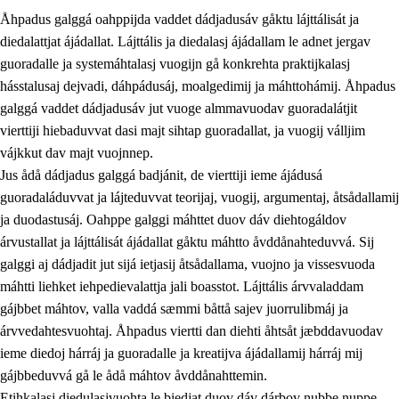
Åhpadus galggá oahppijda vaddet dádjadusáv gåktu lájttálisát ja
diedalattjat ájádallat. Lájttális ja diedalasj ájádallam le adnet jergav
guoradalle ja systemáhtalasj vuogijn gå konkrehta praktijkalasj
hásstalusaj dejvadi, dáhpádusáj, moalgedimij ja máhttohámij. Åhpadus
galggá vaddet dádjadusáv jut vuoge almmavuodav guoradalátjit
1.
Åhpadusá árvvovuodo
vierttiji hiebaduvvat dasi majt sihtap guoradallat, ja vuogij válljim
1.1
Almasjárvvo
vájkkut dav majt vuojnnep.
Jus ådå dádjadus galggá badjánit, de vierttiji ieme ájádusá
1.2
Identitiehtta ja kultuvralasj moattevuohta
guoradaláduvvat ja lájteduvvat teorijaj, vuogij, argumentaj, åtsådallamij
1.3
Lájttális ájádallam ja estetihkalasj diedulasjvuohta
ja duodastusáj. Oahppe galggi máhttet duov dáv diehtogáldov
árvustallat ja lájttálisát ájádallat gåktu máhtto åvddånahteduvvá. Sij
1.4
Dahkamávvo, berustibme ja diehtemvájnogisvuohta
galggi aj dádjadit jut sijá ietjasij åtsådallama, vuojno ja vissesvuoda
1.5
Vieledus luonnduj ja birásdiedulasjvuohta
máhtti liehket iehpedievalattja jali boasstot. Lájttális árvvaladdam
gájbbet máhtov, valla vaddá sæmmi båttå sajev juorrulibmáj ja
1.6
Demokratijja ja oassálasstem
árvvedahtesvuohtaj. Åhpadus viertti dan diehti åhtsåt jæbddavuodav
ieme diedoj hárráj ja guoradalle ja kreatijva ájádallamij hárráj mij
gájbbeduvvá gå le ådå máhtov åvddånahttemin.
Etihkalasj diedulasjvuohta le biedjat duov dáv dárbov nubbe nuppe