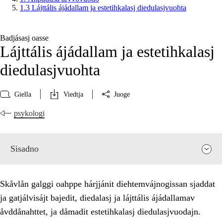
1.3 Lájttális ájádallam ja estetihkalasj diedulasjvuohta
Badjásasj oasse
Lájttális ájádallam ja estetihkalasj
diedulasjvuohta
Giella
Viedtja
Juoge
psykologi
Sisadno
Skåvlån galggi oahppe hárjjánit diehtemvájnogissan sjaddat
ja gatjálvisájt bajedit, diedalasj ja lájttális ájádallamav
åvddånahttet, ja dåmadit estetihkalasj diedulasjvuodajn.