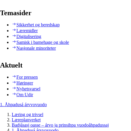
Temasider
Sikkerhet og beredskap
Læremidler
Digitalisering
Samisk i barnehage og skole
Nasjonale minoriteter
Aktuelt
For pressen
Høringer
Nyhetsvarsel
Om Udir
1. Åhpadusá árvvovuodo
Læring og trivsel
Læreplanverket
Badjásasj oasse – árvo ja prinsihpa vuodoåhpadussaj
1. Åhpadusá árvvovuodo