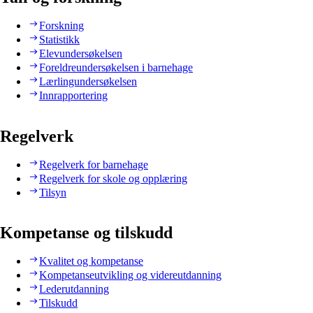
Forskning
Statistikk
Elevundersøkelsen
Foreldreundersøkelsen i barnehage
Lærlingundersøkelsen
Innrapportering
Regelverk
Regelverk for barnehage
Regelverk for skole og opplæring
Tilsyn
Kompetanse og tilskudd
Kvalitet og kompetanse
Kompetanseutvikling og videreutdanning
Lederutdanning
Tilskudd