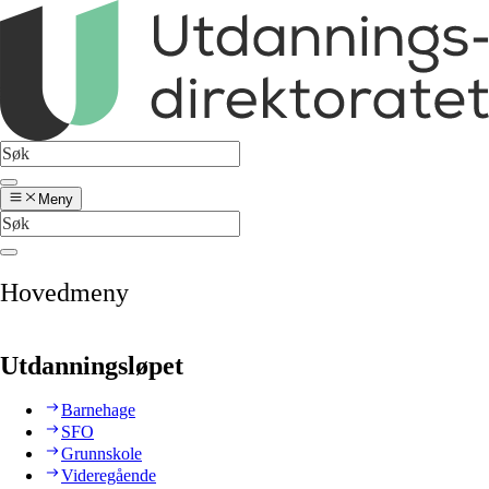
Meny
Hovedmeny
Utdanningsløpet
Barnehage
SFO
Grunnskole
Videregående