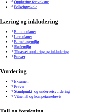
Opplæring for voksne
Folkehøgskole
Læring og inkludering
Rammeplaner
Læreplaner
Barnehagemiljø
Skolemiljø
Tilpasset opplæring og inkludering
Fravær
Vurdering
Eksamen
Prøver
Standpunkt- og underveisvurdering
Vitnemål og kompetansebevis
Tall og forskning