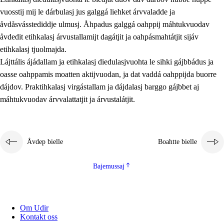
vuosstij mij le dárbulasj jus galggá liehket árvvaladde ja
åvdåsvásstediddje ulmusj. Åhpadus galggá oahppij máhtukvuodav
åvdedit etihkalasj árvustallamijt dagátjit ja oahpásmahtátjit sijáv
etihkalasj tjuolmajda.
Lájttális ájádallam ja etihkalasj diedulasjvuohta le sihki gájbbádus ja
oasse oahppamis moatten aktijvuodan, ja dat vaddá oahppijda buorre
dájdov. Praktihkalasj virgástallam ja dájdalasj barggo gájbbet aj
máhtukvuodav árvvalattatjit ja árvustalátjit.
Åvdep bielle
Boahtte bielle
Bajemussaj
Om Udir
Kontakt oss