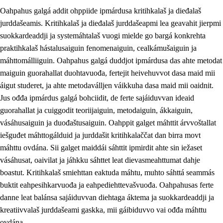
Oahpahus galgá addit ohppiide ipmárdusa kritihkalaš ja dieđalaš
jurddašeamis. Kritihkalaš ja dieđalaš jurddašeapmi lea geavahit jierpmi
suokkardeaddji ja systemáhtalaš vuogi mielde go bargá konkrehta
praktihkalaš hástalusaiguin fenomenaiguin, cealkámušaiguin ja
máhttomálliiguin. Oahpahus galgá duddjot ipmárdusa das ahte metodat
1.
Oahpahusa árvovuođđu
maiguin guorahallat duohtavuođa, fertejit heivehuvvot dasa maid mii
1.1
Olmmošárvu
áigut studeret, ja ahte metodaválljen váikkuha dasa maid mii oaidnit.
Jus ođđa ipmárdus galgá bohciidit, de ferte sajáiduvvan ideaid
1.2
Identitehta ja kultuvrralaš girjáivuohta
guorahallat ja cuiggodit teoriijaiguin, metodaiguin, ákkaiguin,
1.3
Kritihkalaš jurddašeapmi ja ehtalaš diđolašvuohta
vásáhusaiguin ja duođaštusaiguin. Oahppit galget máhttit árvvoštallat
iešguđet máhttogálduid ja jurddašit kritihkalaččat dan birra movt
1.4
Hutkanillu, beroštupmi ja suokkardanhuovva
máhttu ovdána. Sii galget maiddái sáhttit ipmirdit ahte sin iežaset
1.5
Luondduákten ja birasdiđolašvuohta
vásáhusat, oaivilat ja jáhkku sáhttet leat dievasmeahttumat dahje
boastut. Kritihkalaš smiehttan eaktuda máhtu, muhto sáhttá seammás
1.6
Demokratiija ja mielváikkuheapmi
buktit eahpesihkarvuođa ja eahpediehttevašvuođa. Oahpahusas ferte
danne leat balánsa sajáiduvvan diehtaga áktema ja suokkardeaddji ja
kreatiivvalaš jurddašeami gaskka, mii gáibiduvvo vai ođđa máhttu
ovdána.