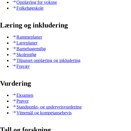
Opplæring for voksne
Folkehøgskole
Læring og inkludering
Rammeplaner
Læreplaner
Barnehagemiljø
Skolemiljø
Tilpasset opplæring og inkludering
Fravær
Vurdering
Eksamen
Prøver
Standpunkt- og underveisvurdering
Vitnemål og kompetansebevis
Tall og forskning