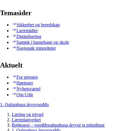
Temasider
Sikkerhet og beredskap
Læremidler
Digitalisering
Samisk i barnehage og skole
Nasjonale minoriteter
Aktuelt
For pressen
Høringer
Nyhetsvarsel
Om Udir
1. Oahpahusa árvovuođđu
Læring og trivsel
Læreplanverket
Bajitoassi – vuođđooahpahusa árvvut ja prinsihpat
1. Oahpahusa árvovuođđu