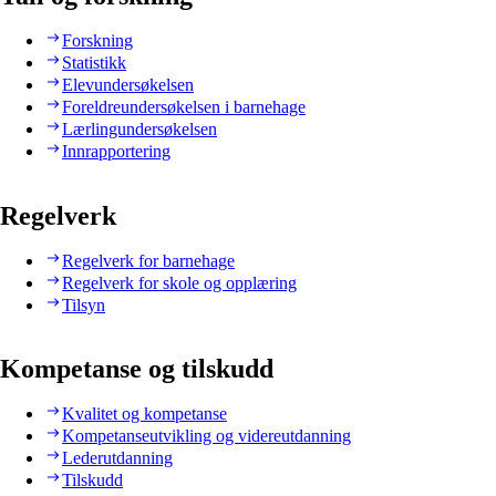
Forskning
Statistikk
Elevundersøkelsen
Foreldreundersøkelsen i barnehage
Lærlingundersøkelsen
Innrapportering
Regelverk
Regelverk for barnehage
Regelverk for skole og opplæring
Tilsyn
Kompetanse og tilskudd
Kvalitet og kompetanse
Kompetanseutvikling og videreutdanning
Lederutdanning
Tilskudd