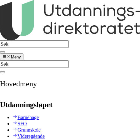
Meny
Hovedmeny
Utdanningsløpet
Barnehage
SFO
Grunnskole
Videregående