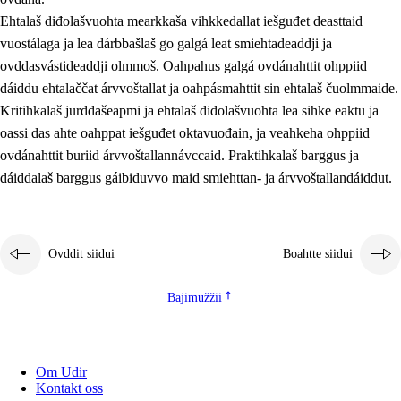
Ehtalaš diđolašvuohta mearkkaša vihkkedallat iešguđet deasttaid
vuostálaga ja lea dárbbašlaš go galgá leat smiehtadeaddji ja
ovddasvástideaddji olmmoš. Oahpahus galgá ovdánahttit ohppiid
dáiddu ehtalaččat árvvoštallat ja oahpásmahttit sin ehtalaš čuolmmaide.
Kritihkalaš jurddašeapmi ja ehtalaš diđolašvuohta lea sihke eaktu ja
oassi das ahte oahppat iešguđet oktavuođain, ja veahkeha ohppiid
ovdánahttit buriid árvvoštallannávccaid. Praktihkalaš barggus ja
dáiddalaš barggus gáibiduvvo maid smiehttan- ja árvvoštallandáiddut.
Ovddit siidui
Boahtte siidui
Bajimužžii
Om Udir
Kontakt oss