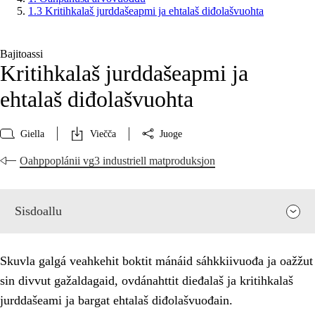
1.3 Kritihkalaš jurddašeapmi ja ehtalaš diđolašvuohta
Bajitoassi
Kritihkalaš jurddašeapmi ja
ehtalaš diđolašvuohta
Giella
Viečča
Juoge
Oahppoplánii vg3 industriell matproduksjon
Sisdoallu
Skuvla galgá veahkehit boktit mánáid sáhkkiivuođa ja oažžut
sin divvut gažaldagaid, ovdánahttit dieđalaš ja kritihkalaš
jurddašeami ja bargat ehtalaš diđolašvuođain.