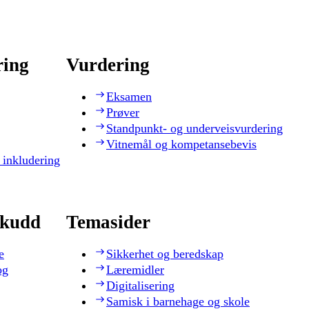
ring
Vurdering
Eksamen
Prøver
Standpunkt- og underveisvurdering
Vitnemål og kompetansebevis
 inkludering
skudd
Temasider
e
Sikkerhet og beredskap
og
Læremidler
Digitalisering
Samisk i barnehage og skole