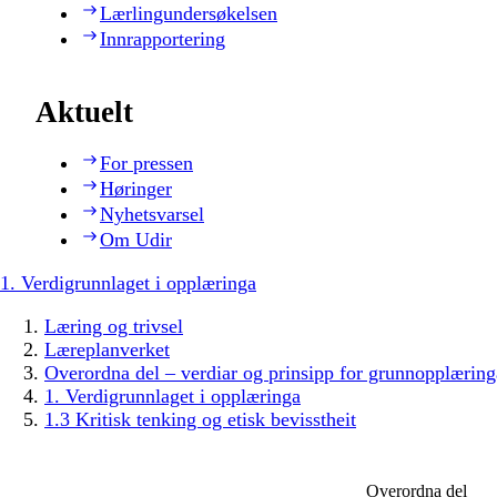
Lærlingundersøkelsen
Innrapportering
Aktuelt
For pressen
Høringer
Nyhetsvarsel
Om Udir
1. Verdigrunnlaget i opplæringa
Læring og trivsel
Læreplanverket
Overordna del – verdiar og prinsipp for grunnopplæring
1. Verdigrunnlaget i opplæringa
1.3 Kritisk tenking og etisk bevisstheit
Overordna del