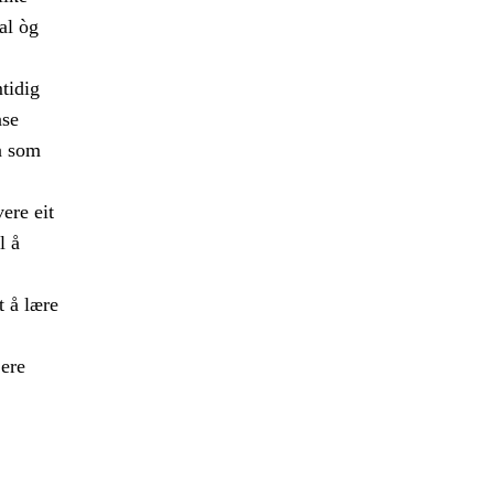
al òg
mtidig
nse
a som
ere eit
l å
t å lære
jere