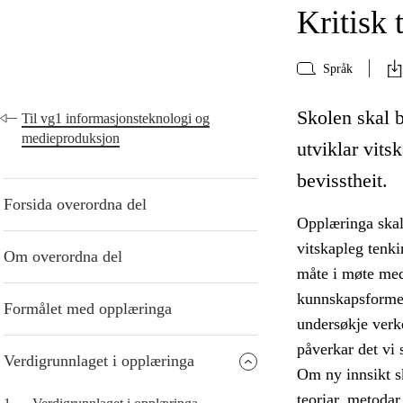
Kritisk 
Språk
Skolen skal b
Til vg1 informasjonsteknologi og
medieproduksjon
utviklar vits
bevisstheit.
Forsida overordna del
Opplæringa skal 
vitskapleg tenk
Om overordna del
måte i møte med
kunnskapsformer
Formålet med opplæringa
undersøkje verke
påverkar det vi s
Verdigrunnlaget i opplæringa
Om ny innsikt sk
teoriar, metodar