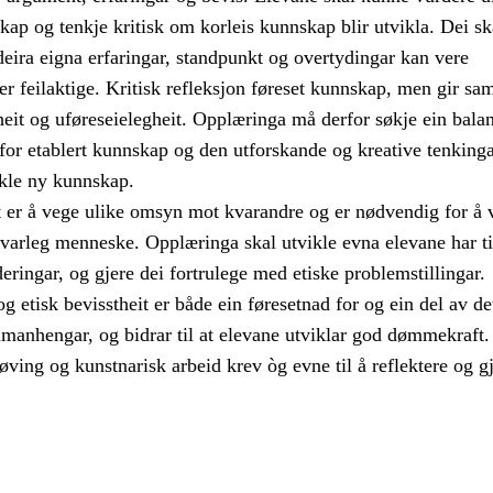
skap og tenkje kritisk om korleis kunnskap blir utvikla. Dei sk
deira eigna erfaringar, standpunkt og overtydingar kan vere
ler feilaktige. Kritisk refleksjon føreset kunnskap, men gir sa
eit og uføreseielegheit. Opplæringa må derfor søkje ein bala
for etablert kunnskap og den utforskande og kreative tenking
ikle ny kunnskap.
t er å vege ulike omsyn mot kvarandre og er nødvendig for å v
svarleg menneske. Opplæringa skal utvikle evna elevane har ti
deringar, og gjere dei fortrulege med etiske problemstillingar.
og etisk bevisstheit er både ein føresetnad for og ein del av de
amanhengar, og bidrar til at elevane utviklar god dømmekraft.
øving og kunstnarisk arbeid krev òg evne til å reflektere og g