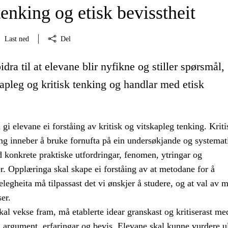
tenking og etisk bevisstheit
Last ned
Del
idra til at elevane blir nyfikne og stiller spørsmål,
kapleg og kritisk tenking og handlar med etisk
gi elevane ei forståing av kritisk og vitskapleg tenking. Kriti
ing inneber å bruke fornufta på ein undersøkjande og systemat
 konkrete praktiske utfordringar, fenomen, ytringar og
. Opplæringa skal skape ei forståing av at metodane for å
legheita må tilpassast det vi ønskjer å studere, og at val av 
er.
al vekse fram, må etablerte idear granskast og kritiserast me
, argument, erfaringar og bevis. Elevane skal kunne vurdere u