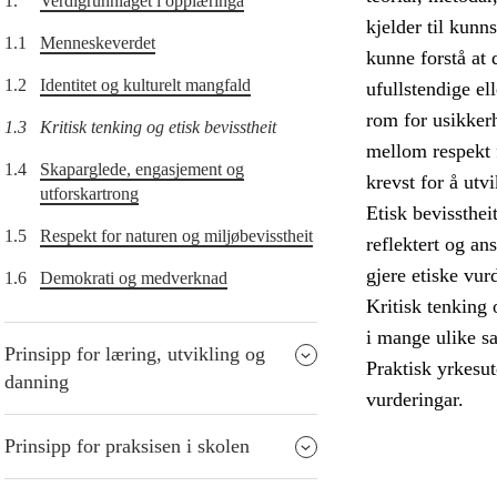
1.
Verdigrunnlaget i opplæringa
kjelder til kunn
1.1
Menneskeverdet
kunne forstå at 
1.2
Identitet og kulturelt mangfald
ufullstendige el
rom for usikkerh
1.3
Kritisk tenking og etisk bevisstheit
mellom respekt 
1.4
Skaparglede, engasjement og
krevst for å utv
utforskartrong
Etisk bevissthei
1.5
Respekt for naturen og miljøbevisstheit
reflektert og an
gjere etiske vur
1.6
Demokrati og medverknad
Kritisk tenking 
i mange ulike s
Prinsipp for læring, utvikling og
Praktisk yrkesut
danning
vurderingar.
Prinsipp for praksisen i skolen