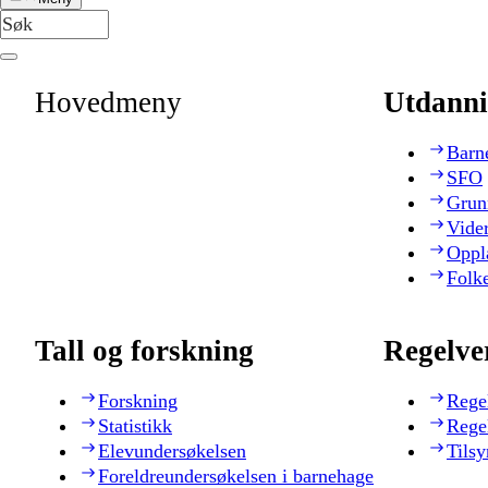
Hovedmeny
Utdanni
Barn
SFO
Grun
Vide
Oppl
Folk
Tall og forskning
Regelve
Forskning
Rege
Statistikk
Rege
Elevundersøkelsen
Tilsy
Foreldreundersøkelsen i barnehage