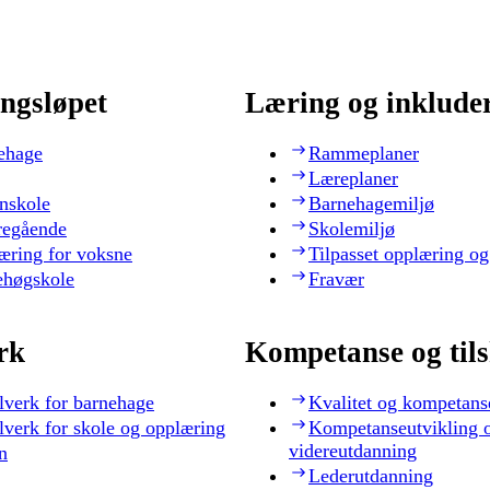
ngsløpet
Læring og inklude
ehage
Rammeplaner
Læreplaner
nskole
Barnehagemiljø
regående
Skolemiljø
æring for voksne
Tilpasset opplæring og
ehøgskole
Fravær
rk
Kompetanse og til
lverk for barnehage
Kvalitet og kompetans
lverk for skole og opplæring
Kompetanseutvikling 
videreutdanning
n
Lederutdanning