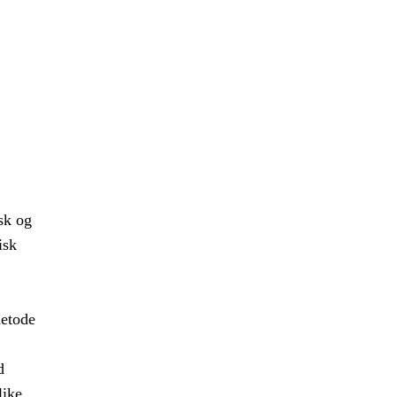
sk og
isk
metode
d
like