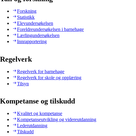
Forskning
Statistikk
Elevundersøkelsen
Foreldreundersøkelsen i barnehage
Lærlingundersøkelsen
Innrapportering
Regelverk
Regelverk for barnehage
Regelverk for skole og opplæring
Tilsyn
Kompetanse og tilskudd
Kvalitet og kompetanse
Kompetanseutvikling og videreutdanning
Lederutdanning
Tilskudd