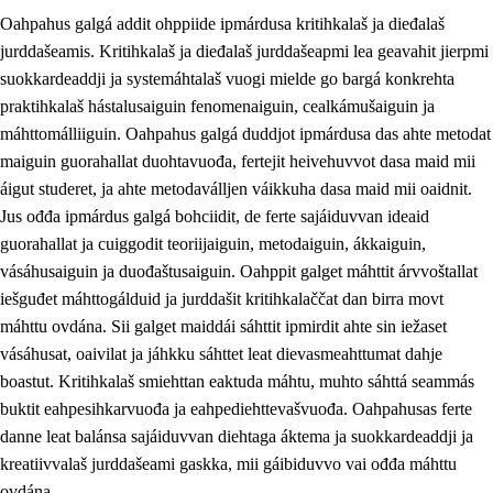
Oahpahus galgá addit ohppiide ipmárdusa kritihkalaš ja dieđalaš
jurddašeamis. Kritihkalaš ja dieđalaš jurddašeapmi lea geavahit jierpmi
suokkardeaddji ja systemáhtalaš vuogi mielde go bargá konkrehta
praktihkalaš hástalusaiguin fenomenaiguin, cealkámušaiguin ja
máhttomálliiguin. Oahpahus galgá duddjot ipmárdusa das ahte metodat
1.
Oahpahusa árvovuođđu
maiguin guorahallat duohtavuođa, fertejit heivehuvvot dasa maid mii
1.1
Olmmošárvu
áigut studeret, ja ahte metodaválljen váikkuha dasa maid mii oaidnit.
Jus ođđa ipmárdus galgá bohciidit, de ferte sajáiduvvan ideaid
1.2
Identitehta ja kultuvrralaš girjáivuohta
guorahallat ja cuiggodit teoriijaiguin, metodaiguin, ákkaiguin,
1.3
Kritihkalaš jurddašeapmi ja ehtalaš diđolašvuohta
vásáhusaiguin ja duođaštusaiguin. Oahppit galget máhttit árvvoštallat
iešguđet máhttogálduid ja jurddašit kritihkalaččat dan birra movt
1.4
Hutkanillu, beroštupmi ja suokkardanhuovva
máhttu ovdána. Sii galget maiddái sáhttit ipmirdit ahte sin iežaset
1.5
Luondduákten ja birasdiđolašvuohta
vásáhusat, oaivilat ja jáhkku sáhttet leat dievasmeahttumat dahje
boastut. Kritihkalaš smiehttan eaktuda máhtu, muhto sáhttá seammás
1.6
Demokratiija ja mielváikkuheapmi
buktit eahpesihkarvuođa ja eahpediehttevašvuođa. Oahpahusas ferte
danne leat balánsa sajáiduvvan diehtaga áktema ja suokkardeaddji ja
kreatiivvalaš jurddašeami gaskka, mii gáibiduvvo vai ođđa máhttu
ovdána.