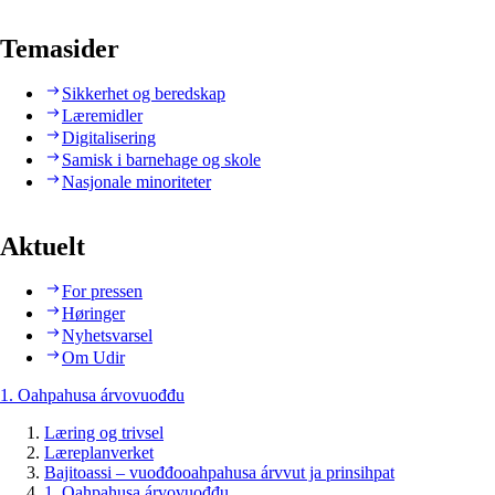
Temasider
Sikkerhet og beredskap
Læremidler
Digitalisering
Samisk i barnehage og skole
Nasjonale minoriteter
Aktuelt
For pressen
Høringer
Nyhetsvarsel
Om Udir
1. Oahpahusa árvovuođđu
Læring og trivsel
Læreplanverket
Bajitoassi – vuođđooahpahusa árvvut ja prinsihpat
1. Oahpahusa árvovuođđu