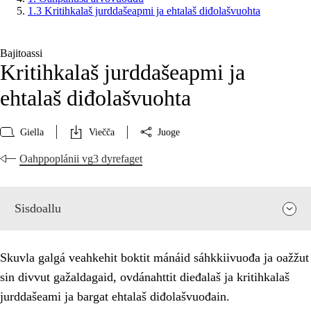
1.3 Kritihkalaš jurddašeapmi ja ehtalaš diđolašvuohta
Bajitoassi
Kritihkalaš jurddašeapmi ja
ehtalaš diđolašvuohta
Giella
Viečča
Juoge
Oahppoplánii vg3 dyrefaget
Sisdoallu
Skuvla galgá veahkehit boktit mánáid sáhkkiivuođa ja oažžut
sin divvut gažaldagaid, ovdánahttit dieđalaš ja kritihkalaš
jurddašeami ja bargat ehtalaš diđolašvuođain.