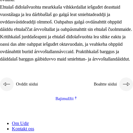
Ehtalaš diđolašvuohta mearkkaša vihkkedallat iešguđet deasttaid
vuostálaga ja lea dárbbašlaš go galgá leat smiehtadeaddji ja
ovddasvástideaddji olmmoš. Oahpahus galgá ovdánahttit ohppiid
dáiddu ehtalaččat árvvoštallat ja oahpásmahttit sin ehtalaš čuolmmaide.
Kritihkalaš jurddašeapmi ja ehtalaš diđolašvuohta lea sihke eaktu ja
oassi das ahte oahppat iešguđet oktavuođain, ja veahkeha ohppiid
ovdánahttit buriid árvvoštallannávccaid. Praktihkalaš barggus ja
dáiddalaš barggus gáibiduvvo maid smiehttan- ja árvvoštallandáiddut.
Ovddit siidui
Boahtte siidui
Bajimužžii
Om Udir
Kontakt oss