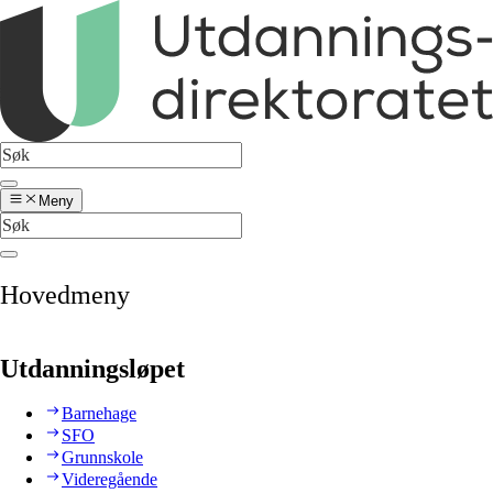
Meny
Hovedmeny
Utdanningsløpet
Barnehage
SFO
Grunnskole
Videregående