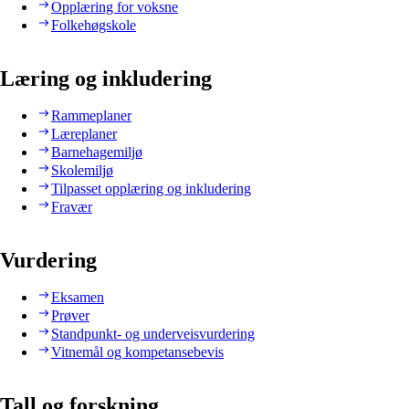
Opplæring for voksne
Folkehøgskole
Læring og inkludering
Rammeplaner
Læreplaner
Barnehagemiljø
Skolemiljø
Tilpasset opplæring og inkludering
Fravær
Vurdering
Eksamen
Prøver
Standpunkt- og underveisvurdering
Vitnemål og kompetansebevis
Tall og forskning