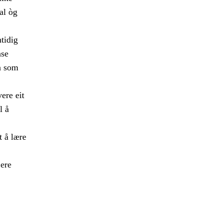
al òg
mtidig
nse
a som
ere eit
l å
t å lære
jere