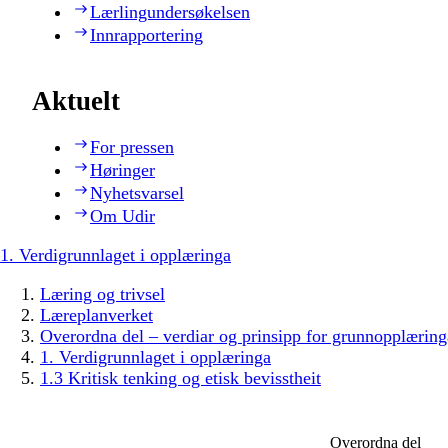
Lærlingundersøkelsen
Innrapportering
Aktuelt
For pressen
Høringer
Nyhetsvarsel
Om Udir
1. Verdigrunnlaget i opplæringa
Læring og trivsel
Læreplanverket
Overordna del – verdiar og prinsipp for grunnopplæring
1. Verdigrunnlaget i opplæringa
1.3 Kritisk tenking og etisk bevisstheit
Overordna del