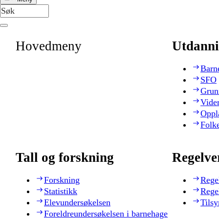
Hovedmeny
Utdanni
Barn
SFO
Grun
Vide
Oppl
Folk
Tall og forskning
Regelve
Forskning
Rege
Statistikk
Rege
Elevundersøkelsen
Tilsy
Foreldreundersøkelsen i barnehage