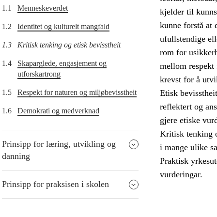
1.1
Menneskeverdet
kjelder til kunn
kunne forstå at 
1.2
Identitet og kulturelt mangfald
ufullstendige el
1.3
Kritisk tenking og etisk bevisstheit
rom for usikkerh
1.4
Skaparglede, engasjement og
mellom respekt 
utforskartrong
krevst for å utv
1.5
Respekt for naturen og miljøbevisstheit
Etisk bevissthei
reflektert og an
1.6
Demokrati og medverknad
gjere etiske vur
Kritisk tenking 
Prinsipp for læring, utvikling og
i mange ulike s
danning
Praktisk yrkesut
vurderingar.
Prinsipp for praksisen i skolen