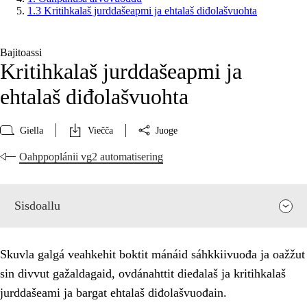
1.3 Kritihkalaš jurddašeapmi ja ehtalaš diđolašvuohta
Bajitoassi
Kritihkalaš jurddašeapmi ja
ehtalaš diđolašvuohta
Giella
Viečča
Juoge
Oahppoplánii vg2 automatisering
Sisdoallu
Skuvla galgá veahkehit boktit mánáid sáhkkiivuođa ja oažžut
sin divvut gažaldagaid, ovdánahttit dieđalaš ja kritihkalaš
jurddašeami ja bargat ehtalaš diđolašvuođain.