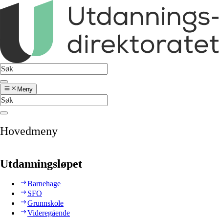
Meny
Hovedmeny
Utdanningsløpet
Barnehage
SFO
Grunnskole
Videregående