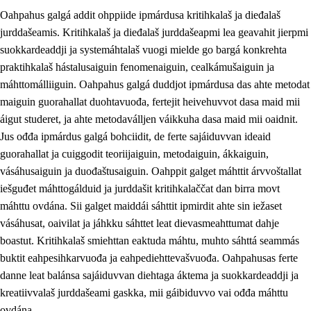
Oahpahus galgá addit ohppiide ipmárdusa kritihkalaš ja dieđalaš
jurddašeamis. Kritihkalaš ja dieđalaš jurddašeapmi lea geavahit jierpmi
suokkardeaddji ja systemáhtalaš vuogi mielde go bargá konkrehta
praktihkalaš hástalusaiguin fenomenaiguin, cealkámušaiguin ja
máhttomálliiguin. Oahpahus galgá duddjot ipmárdusa das ahte metodat
1.
Oahpahusa árvovuođđu
maiguin guorahallat duohtavuođa, fertejit heivehuvvot dasa maid mii
1.1
Olmmošárvu
áigut studeret, ja ahte metodaválljen váikkuha dasa maid mii oaidnit.
Jus ođđa ipmárdus galgá bohciidit, de ferte sajáiduvvan ideaid
1.2
Identitehta ja kultuvrralaš girjáivuohta
guorahallat ja cuiggodit teoriijaiguin, metodaiguin, ákkaiguin,
1.3
Kritihkalaš jurddašeapmi ja ehtalaš diđolašvuohta
vásáhusaiguin ja duođaštusaiguin. Oahppit galget máhttit árvvoštallat
iešguđet máhttogálduid ja jurddašit kritihkalaččat dan birra movt
1.4
Hutkanillu, beroštupmi ja suokkardanhuovva
máhttu ovdána. Sii galget maiddái sáhttit ipmirdit ahte sin iežaset
1.5
Luondduákten ja birasdiđolašvuohta
vásáhusat, oaivilat ja jáhkku sáhttet leat dievasmeahttumat dahje
boastut. Kritihkalaš smiehttan eaktuda máhtu, muhto sáhttá seammás
1.6
Demokratiija ja mielváikkuheapmi
buktit eahpesihkarvuođa ja eahpediehttevašvuođa. Oahpahusas ferte
danne leat balánsa sajáiduvvan diehtaga áktema ja suokkardeaddji ja
kreatiivvalaš jurddašeami gaskka, mii gáibiduvvo vai ođđa máhttu
ovdána.