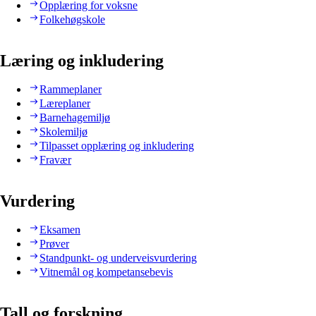
Opplæring for voksne
Folkehøgskole
Læring og inkludering
Rammeplaner
Læreplaner
Barnehagemiljø
Skolemiljø
Tilpasset opplæring og inkludering
Fravær
Vurdering
Eksamen
Prøver
Standpunkt- og underveisvurdering
Vitnemål og kompetansebevis
Tall og forskning