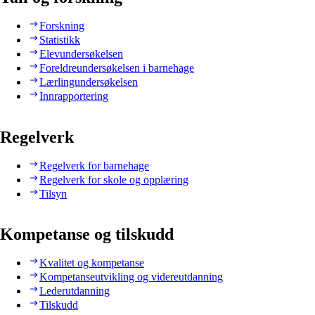
Forskning
Statistikk
Elevundersøkelsen
Foreldreundersøkelsen i barnehage
Lærlingundersøkelsen
Innrapportering
Regelverk
Regelverk for barnehage
Regelverk for skole og opplæring
Tilsyn
Kompetanse og tilskudd
Kvalitet og kompetanse
Kompetanseutvikling og videreutdanning
Lederutdanning
Tilskudd