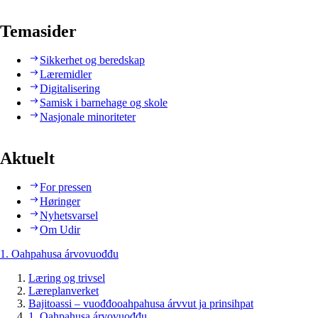
Temasider
Sikkerhet og beredskap
Læremidler
Digitalisering
Samisk i barnehage og skole
Nasjonale minoriteter
Aktuelt
For pressen
Høringer
Nyhetsvarsel
Om Udir
1. Oahpahusa árvovuođđu
Læring og trivsel
Læreplanverket
Bajitoassi – vuođđooahpahusa árvvut ja prinsihpat
1. Oahpahusa árvovuođđu