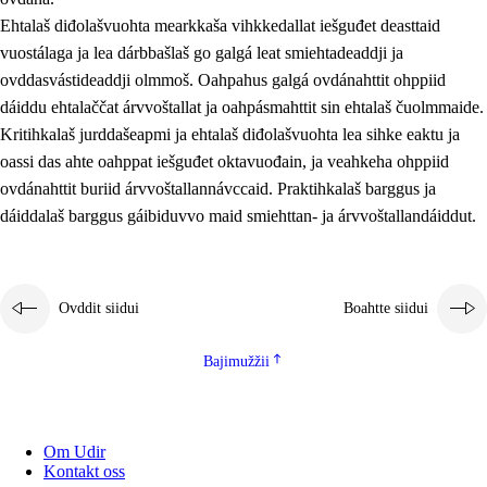
Ehtalaš diđolašvuohta mearkkaša vihkkedallat iešguđet deasttaid
vuostálaga ja lea dárbbašlaš go galgá leat smiehtadeaddji ja
ovddasvástideaddji olmmoš. Oahpahus galgá ovdánahttit ohppiid
dáiddu ehtalaččat árvvoštallat ja oahpásmahttit sin ehtalaš čuolmmaide.
Kritihkalaš jurddašeapmi ja ehtalaš diđolašvuohta lea sihke eaktu ja
oassi das ahte oahppat iešguđet oktavuođain, ja veahkeha ohppiid
ovdánahttit buriid árvvoštallannávccaid. Praktihkalaš barggus ja
dáiddalaš barggus gáibiduvvo maid smiehttan- ja árvvoštallandáiddut.
Ovddit siidui
Boahtte siidui
Bajimužžii
Om Udir
Kontakt oss