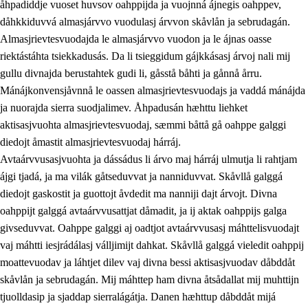
åhpadiddje vuoset huvsov oahppijda ja vuojnná ájnegis oahppev,
dåhkkiduvvá almasjárvvo vuodulasj árvvon skåvlån ja sebrudagán.
Almasjrievtesvuodajda le almasjárvvo vuodon ja le ájnas oasse
riektástáhta tsiekkadusás. Da li tsieggidum gájkkásasj árvoj nali mij
1.
Åhpadusá árvvovuodo
gullu divnajda berustahtek gudi li, gåsstå båhti ja gånnå årru.
1.1
Almasjárvvo
Mánájkonvensjåvnnå le oassen almasjrievtesvuodajs ja vaddá mánájda
ja nuorajda sierra suodjalimev. Åhpadusán hæhttu liehket
1.2
Identitiehtta ja kultuvralasj moattevuohta
aktisasjvuohta almasjrievtesvuodaj, sæmmi båttå gå oahppe galggi
1.3
Lájttális ájádallam ja estetihkalasj diedulasjvuohta
diedojt åmastit almasjrievtesvuodaj hárráj.
Avtaárvvusasjvuohta ja dássádus li árvo maj hárráj ulmutja li rahtjam
1.4
Dahkamávvo, berustibme ja diehtemvájnogisvuohta
ájgi tjadá, ja ma vilák gåtseduvvat ja nanniduvvat. Skåvllå galggá
1.5
Vieledus luonnduj ja birásdiedulasjvuohta
diedojt gaskostit ja guottojt åvdedit ma nanniji dajt árvojt. Divna
oahppijt galggá avtaárvvusattjat dåmadit, ja ij aktak oahppijs galga
1.6
Demokratijja ja oassálasstem
givseduvvat. Oahppe galggi aj oadtjot avtaárvvusasj máhttelisvuodajt
vaj máhtti iesjrádálasj válljimijt dahkat. Skåvllå galggá vieledit oahppij
moattevuodav ja láhtjet dilev vaj divna bessi aktisasjvuodav dåbddåt
skåvlån ja sebrudagán. Mij máhttep ham divna åtsådallat mij muhttijn
tjuolldasip ja sjaddap sierralágátja. Danen hæhttup dåbddåt mijá