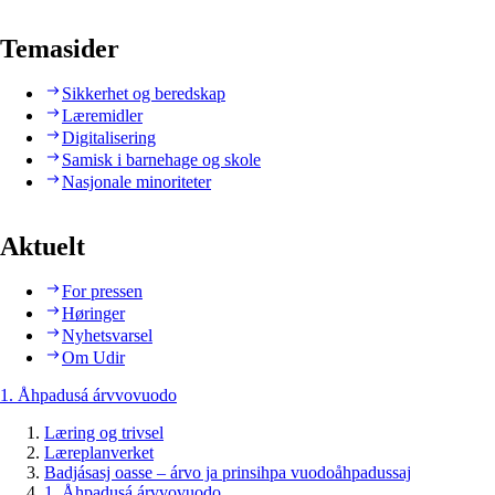
Temasider
Sikkerhet og beredskap
Læremidler
Digitalisering
Samisk i barnehage og skole
Nasjonale minoriteter
Aktuelt
For pressen
Høringer
Nyhetsvarsel
Om Udir
1. Åhpadusá árvvovuodo
Læring og trivsel
Læreplanverket
Badjásasj oasse – árvo ja prinsihpa vuodoåhpadussaj
1. Åhpadusá árvvovuodo