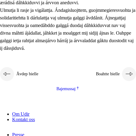
ærádisá dåhkkiduvvi ja árvvon aneduvvi.
Ulmutja li rasje ja vigálattja. Ándagisluojttem, guojmmegieresvuohta ja
solidaritiehtta li dárlulattja vaj ulmutja galggi åvddånit. Ájnegattjaj
vissesvuohta ja oamedåbddo galggá duodaj dåhkkiduvvat nav vaj
divna máhtti ájádallat, jáhkket ja moalgget mij sidjij ájnas le. Oahppe
galggi ietja rahtjat almasjárvo hárráj ja árvvaladdat gåktu duostodit vaj
ij dåssjiduvá.
Åvdep bielle
Boahtte bielle
Bajemussaj
Om Udir
Kontakt oss
Presse