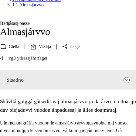
1.1 Almasjárvvo
Badjásasj oasse
Almasjárvvo
Giella
Viedtja
Juoge
vg3 yrkessjåførfaget
Sisadno
Skåvllå galggá gåtsedit vaj almasjárvvo ja da árvo ma doarjju
dav biejaduvvi vuodon åhpadussaj ja ålles doajmmaj.
Ulmmeparagráffa vuodon le almasjárvo árvvogisvuohta mij vuoset
divna ulmutjijn le sæmmi árvvo, vájku mij ietján mijáv ieret. Gå