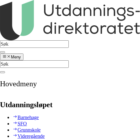
Meny
Hovedmeny
Utdanningsløpet
Barnehage
SFO
Grunnskole
Videregående