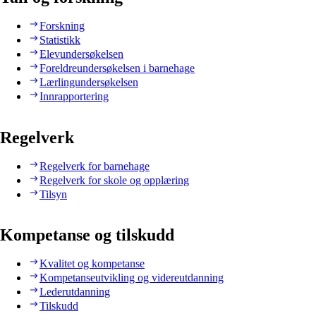
Forskning
Statistikk
Elevundersøkelsen
Foreldreundersøkelsen i barnehage
Lærlingundersøkelsen
Innrapportering
Regelverk
Regelverk for barnehage
Regelverk for skole og opplæring
Tilsyn
Kompetanse og tilskudd
Kvalitet og kompetanse
Kompetanseutvikling og videreutdanning
Lederutdanning
Tilskudd