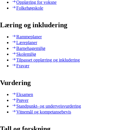
Opplæring for voksne
Folkehøgskole
Læring og inkludering
Rammeplaner
Læreplaner
Barnehagemiljø
Skolemiljø
Tilpasset opplæring og inkludering
Fravær
Vurdering
Eksamen
Prøver
Standpunkt- og underveisvurdering
Vitnemål og kompetansebevis
Tall og forskning