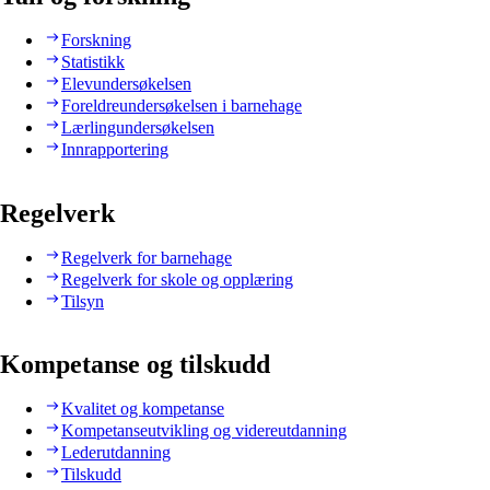
Forskning
Statistikk
Elevundersøkelsen
Foreldreundersøkelsen i barnehage
Lærlingundersøkelsen
Innrapportering
Regelverk
Regelverk for barnehage
Regelverk for skole og opplæring
Tilsyn
Kompetanse og tilskudd
Kvalitet og kompetanse
Kompetanseutvikling og videreutdanning
Lederutdanning
Tilskudd