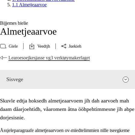
1.1 Almetjeaarvoe
Bijjemes bielie
Almetjeaarvoe
Gïele
Veedtjh
Juekieh
Learoesoejkesjasse vg3 verktøymakerfaget
Sisvege
Skuvle edtja hoksedh almetjeaarvoem jïh dah aarvoeh mah
daam dåarjoehtidh, våaromem åtna ööhpehtimmesne jïh abpe
dorjesisnie.
Åssjeleparagraafe almetjeaarvoen ov-mïedtelimmien nïlle tseegkeme