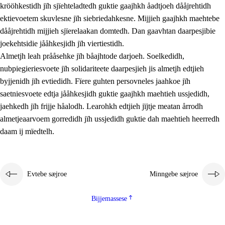
krööhkestidh jïh sjïehteladtedh guktie gaajhkh åadtjoeh dååjrehtidh
ektievoetem skuvlesne jïh siebriedahkesne. Mijjieh gaajhkh maehtebe
dååjrehtidh mijjieh sjïerelaakan domtedh. Dan gaavhtan daarpesjibie
joekehtsidie jååhkesjidh jïh viertiestidh.
Almetjh leah prååsehke jïh båajhtode darjoeh. Soelkedidh,
nubpiegieriesvoete jïh solidariteete daarpesjieh jis almetjh edtjieh
byjjenidh jïh evtiedidh. Fïere guhten persovneles jaahkoe jïh
saetniesvoete edtja jååhkesjidh guktie gaajhkh maehtieh ussjedidh,
jaehkedh jïh frijje håalodh. Learohkh edtjieh jïjtje meatan årrodh
almetjeaarvoem gorredidh jïh ussjedidh guktie dah maehtieh heerredh
daam ij mïedtelh.
Evtebe sæjroe
Minngebe sæjroe
Bijjemassese