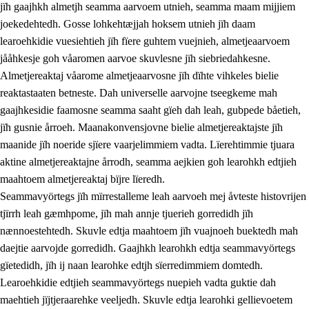
jïh gaajhkh almetjh seamma aarvoem utnieh, seamma maam mijjiem
joekedehtedh. Gosse lohkehtæjjah hoksem utnieh jïh daam
learoehkidie vuesiehtieh jïh fïere guhtem vuejnieh, almetjeaarvoem
jååhkesje goh våaromen aarvoe skuvlesne jïh siebriedahkesne.
1.
Lïerehtimmien aarvoevåarome
Almetjereaktaj våarome almetjeaarvosne jïh dïhte vihkeles bielie
1.1
Almetjeaarvoe
reaktastaaten betneste. Dah universelle aarvojne tseegkeme mah
gaajhkesidie faamosne seamma saaht gïeh dah leah, gubpede båetieh,
1.2
Identiteete jïh kulturellen gellievoete
jïh gusnie årroeh. Maanakonvensjovne bielie almetjereaktajste jïh
1.3
Laejhtehks ussjedimmie jïh etihkeles vuajnoe
maanide jïh noeride sjïere vaarjelimmiem vadta. Lïerehtimmie tjuara
aktine almetjereaktajne årrodh, seamma aejkien goh learohkh edtjieh
1.4
Skaepiedimmievoeteaavoe, eadtjohkevoete jïh
maahtoem almetjereaktaj bïjre lïeredh.
goerehtimmievæljoe
Seammavyörtegs jïh mïrrestalleme leah aarvoeh mej åvteste histovrijen
1.5
Eatnemem krööhkestidh jïh byjresegoerkesevoete
tjïrrh leah gæmhpome, jïh mah annje tjuerieh gorredidh jïh
nænnoestehtedh. Skuvle edtja maahtoem jïh vuajnoeh buektedh mah
1.6
Demokratije jïh meatanårrome
daejtie aarvojde gorredidh. Gaajhkh learohkh edtja seammavyörtegs
gïetedidh, jïh ij naan learohke edtjh sïerredimmiem domtedh.
Learoehkidie edtjieh seammavyörtegs nuepieh vadta guktie dah
maehtieh jïjtjeraarehke veeljedh. Skuvle edtja learohki gellievoetem