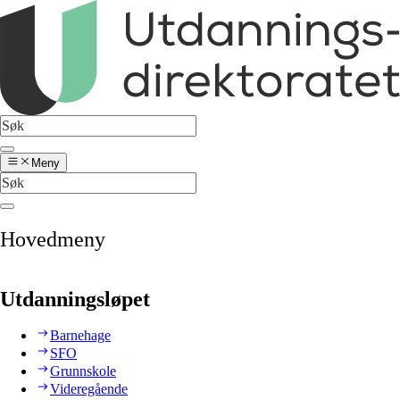
Meny
Hovedmeny
Utdanningsløpet
Barnehage
SFO
Grunnskole
Videregående