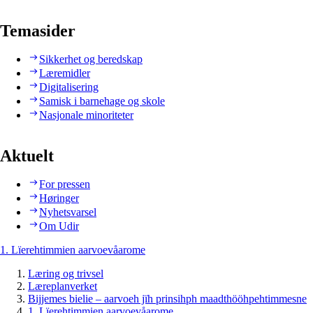
Temasider
Sikkerhet og beredskap
Læremidler
Digitalisering
Samisk i barnehage og skole
Nasjonale minoriteter
Aktuelt
For pressen
Høringer
Nyhetsvarsel
Om Udir
1. Lïerehtimmien aarvoevåarome
Læring og trivsel
Læreplanverket
Bijjemes bielie – aarvoeh jïh prinsihph maadthööhpehtimmesne
1. Lïerehtimmien aarvoevåarome