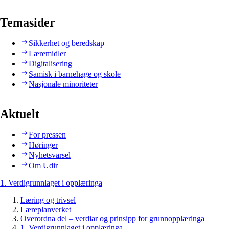
Temasider
Sikkerhet og beredskap
Læremidler
Digitalisering
Samisk i barnehage og skole
Nasjonale minoriteter
Aktuelt
For pressen
Høringer
Nyhetsvarsel
Om Udir
1. Verdigrunnlaget i opplæringa
Læring og trivsel
Læreplanverket
Overordna del – verdiar og prinsipp for grunnopplæringa
1. Verdigrunnlaget i opplæringa