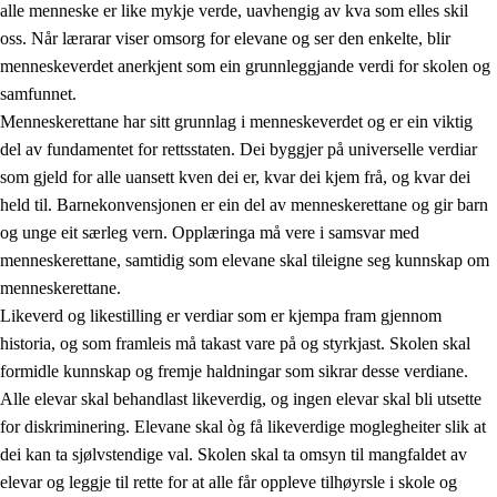
alle menneske er like mykje verde, uavhengig av kva som elles skil
oss. Når lærarar viser omsorg for elevane og ser den enkelte, blir
menneskeverdet anerkjent som ein grunnleggjande verdi for skolen og
samfunnet.
1.
Verdigrunnlaget i opplæringa
Menneskerettane har sitt grunnlag i menneskeverdet og er ein viktig
1.1
Menneskeverdet
del av fundamentet for rettsstaten. Dei byggjer på universelle verdiar
som gjeld for alle uansett kven dei er, kvar dei kjem frå, og kvar dei
1.2
Identitet og kulturelt mangfald
held til. Barnekonvensjonen er ein del av menneskerettane og gir barn
1.3
Kritisk tenking og etisk bevisstheit
og unge eit særleg vern. Opplæringa må vere i samsvar med
menneskerettane, samtidig som elevane skal tileigne seg kunnskap om
1.4
Skaparglede, engasjement og utforskartrong
menneskerettane.
1.5
Respekt for naturen og miljøbevisstheit
Likeverd og likestilling er verdiar som er kjempa fram gjennom
historia, og som framleis må takast vare på og styrkjast. Skolen skal
1.6
Demokrati og medverknad
formidle kunnskap og fremje haldningar som sikrar desse verdiane.
Alle elevar skal behandlast likeverdig, og ingen elevar skal bli utsette
for diskriminering. Elevane skal òg få likeverdige moglegheiter slik at
dei kan ta sjølvstendige val. Skolen skal ta omsyn til mangfaldet av
elevar og leggje til rette for at alle får oppleve tilhøyrsle i skole og