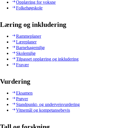
Opplæring for voksne
Folkehøgskole
Læring og inkludering
Rammeplaner
Læreplaner
Barnehagemiljø
Skolemiljø
Tilpasset opplæring og inkludering
Fravær
Vurdering
Eksamen
Prøver
Standpunkt- og underveisvurdering
Vitnemål og kompetansebevis
Tall og forskning