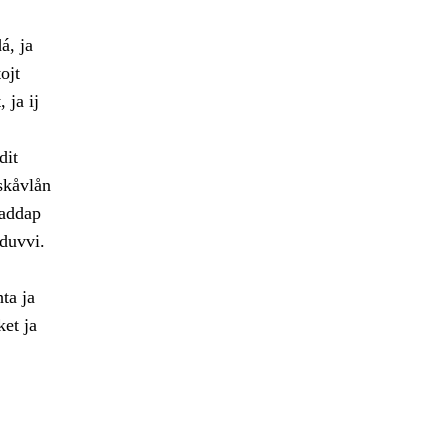
á, ja
ojt
 ja ij
dit
skåvlån
jaddap
duvvi.
hta ja
et ja