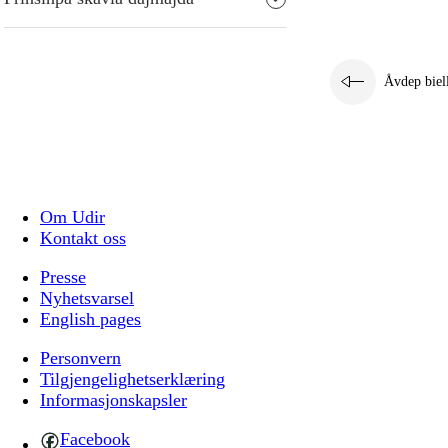
Åvdep biel
Om Udir
Kontakt oss
Presse
Nyhetsvarsel
English pages
Personvern
Tilgjengelighetserklæring
Informasjonskapsler
Facebook