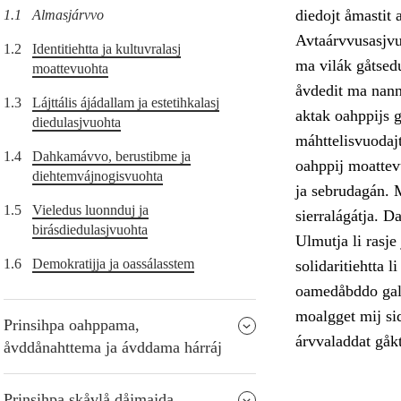
diedojt åmastit 
1.1
Almasjárvvo
Avtaárvvusasjvuo
1.2
Identitiehtta ja kultuvralasj
ma vilák gåtsedu
moattevuohta
åvdedit ma nanni
1.3
Lájttális ájádallam ja estetihkalasj
aktak oahppijs 
diedulasjvuohta
máhttelisvuodajt
1.4
Dahkamávvo, berustibme ja
oahppij moattevu
diehtemvájnogisvuohta
ja sebrudagán. M
1.5
Vieledus luonnduj ja
sierralágátja. 
birásdiedulasjvuohta
Ulmutja li rasje
1.6
Demokratijja ja oassálasstem
solidaritiehtta l
oamedåbddo galg
moalgget mij sid
Prinsihpa oahppama,
árvvaladdat gåkt
åvddånahttema ja ávddama hárráj
Prinsihpa skåvlå dåjmajda