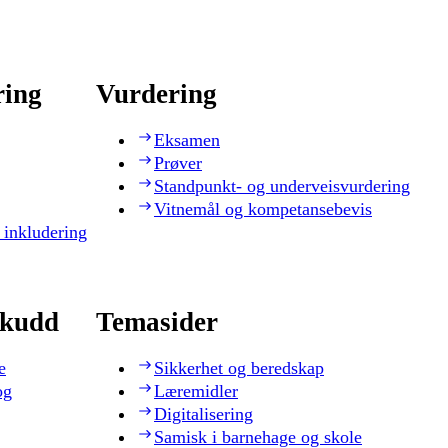
ring
Vurdering
Eksamen
Prøver
Standpunkt- og underveisvurdering
Vitnemål og kompetansebevis
 inkludering
skudd
Temasider
e
Sikkerhet og beredskap
og
Læremidler
Digitalisering
Samisk i barnehage og skole