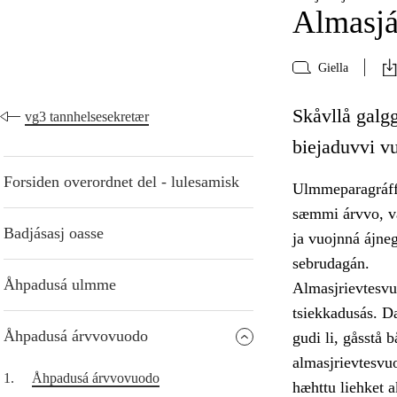
Almasj
Giella
Skåvllå galgg
vg3 tannhelsesekretær
biejaduvvi v
Forsiden overordnet del - lulesamisk
Ulmmeparagráffa
sæmmi árvvo, vá
Badjásasj oasse
ja vuojnná ájne
sebrudagán.
Åhpadusá ulmme
Almasjrievtesvuo
tsiekkadusás. Da
Åhpadusá árvvovuodo
gudi li, gåsstå 
almasjrievtesvu
1.
Åhpadusá árvvovuodo
hæhttu liehket 