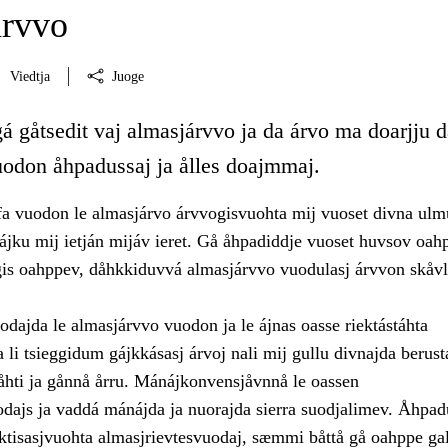
árvvo
Viedtja
Juoge
á gåtsedit vaj almasjárvvo ja da árvo ma doarjju 
uodon åhpadussaj ja ålles doajmmaj.
 vuodon le almasjárvo árvvogisvuohta mij vuoset divna ulmu
jku mij ietján mijáv ieret. Gå åhpadiddje vuoset huvsov oah
gis oahppev, dåhkkiduvvá almasjárvvo vuodulasj árvvon skåvl
dajda le almasjárvvo vuodon ja le ájnas oasse riektástáhta
 li tsieggidum gájkkásasj árvoj nali mij gullu divnajda berust
båhti ja gånnå årru. Mánájkonvensjåvnnå le oassen
odajs ja vaddá mánájda ja nuorajda sierra suodjalimev. Åhpa
aktisasjvuohta almasjrievtesvuodaj, sæmmi båttå gå oahppe ga