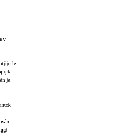
dav
tjijn le
ppijda
ån ja
ahtek
dusán
lggi