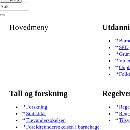
Hovedmeny
Utdanni
Barn
SFO
Grun
Vide
Oppl
Folk
Tall og forskning
Regelve
Forskning
Rege
Statistikk
Rege
Elevundersøkelsen
Tilsy
Foreldreundersøkelsen i barnehage