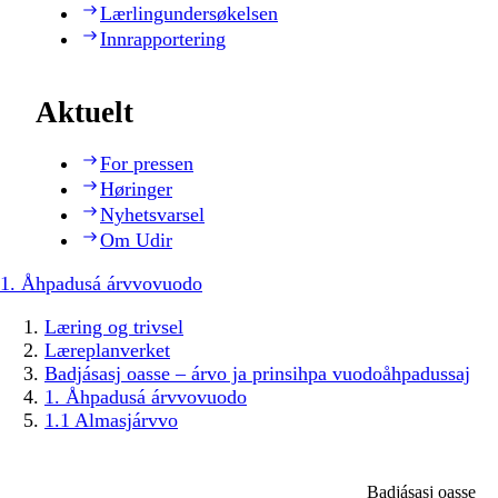
Lærlingundersøkelsen
Innrapportering
Aktuelt
For pressen
Høringer
Nyhetsvarsel
Om Udir
1. Åhpadusá árvvovuodo
Læring og trivsel
Læreplanverket
Badjásasj oasse – árvo ja prinsihpa vuodoåhpadussaj
1. Åhpadusá árvvovuodo
1.1 Almasjárvvo
Badjásasj oasse