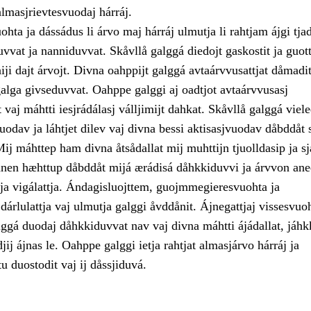
almasjrievtesvuodaj hárráj.
hta ja dássádus li árvo maj hárráj ulmutja li rahtjam ájgi tjad
vvat ja nanniduvvat. Skåvllå galggá diedojt gaskostit ja guott
ji dajt árvojt. Divna oahppijt galggá avtaárvvusattjat dåmadit,
galga givseduvvat. Oahppe galggi aj oadtjot avtaárvvusasj
 vaj máhtti iesjrádálasj válljimijt dahkat. Skåvllå galggá viele
odav ja láhtjet dilev vaj divna bessi aktisasjvuodav dåbddåt 
ij máhttep ham divna åtsådallat mij muhttijn tjuolldasip ja s
Danen hæhttup dåbddåt mijá ærádisá dåhkkiduvvi ja árvvon ane
 ja vigálattja. Ándagisluojttem, guojmmegieresvuohta ja
i dárlulattja vaj ulmutja galggi åvddånit. Ájnegattjaj vissesvuo
gá duodaj dåhkkiduvvat nav vaj divna máhtti ájádallat, jáhkk
jij ájnas le. Oahppe galggi ietja rahtjat almasjárvo hárráj ja
u duostodit vaj ij dåssjiduvá.