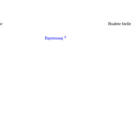
le
Boahtte biell
Bajemussaj