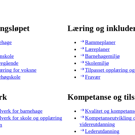
ngsløpet
Læring og inklude
ehage
Rammeplaner
Læreplaner
nskole
Barnehagemiljø
regående
Skolemiljø
æring for voksne
Tilpasset opplæring og
ehøgskole
Fravær
rk
Kompetanse og til
lverk for barnehage
Kvalitet og kompetans
lverk for skole og opplæring
Kompetanseutvikling 
videreutdanning
n
Lederutdanning