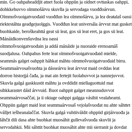
min. Go oahpaheaddjit atnet fuola ohppiin ja oidnet ovttaskas oahppi,
dohkkehuvvo olmmošárvu skuvlla ja servodaga vuođđoárvun.
Olmmošvuoigatvuođaid vuođđun lea olmmošárvu, ja lea deaŧalaš oassi
riektestáhta geađgejuolggis. Vuođđun leat universála árvvut mat gusket
1.
Oahpahusa árvovuođđu
buohkaide, beroškeahttá geat sii leat, gos sii leat eret, ja gos sii leat.
1.1
Olmmošárvu
Mánáidkonvenšuvdna lea oassi
olmmošvuoigatvuođain ja addá mánáide ja nuoraide erenoamáš
1.2
Identitehta ja kultuvrralaš girjáivuohta
suodjalusa. Oahpahus ferte leat olmmošvuoigatvuođaid mielde,
1.3
Kritihkalaš jurddašeapmi ja ehtalaš diđolašvuohta
seammás galget oahppit háhkat máhtu olmmošvuoigatvuođaid birra.
Seammaárvosašvuohta ja dásseárvu leat árvvut maid ovddas leat
1.4
Hutkanillu, beroštupmi ja suokkardanhuovva
dorron historjjá čađa, ja mat ain fertejit fuolahuvvot ja nannejuvvot.
1.5
Luondduákten ja birasdiđolašvuohta
Skuvla galgá gaskkustit máhtu ja ovddidit miellaguottuid mat
sihkkarastet dáid árvvuid. Buot oahppit galget meannuduvvot
1.6
Demokratiija ja mielváikkuheapmi
seammaárvosaččat, ja ii oktage oahppi galgga vásihit vealaheami.
Ohppiin galget maid leat seammaárvosaš vejolašvuođat nu ahte sáhttet
válljet iešheanalaččat. Skuvla galgá vuhtiiváldit ohppiid girjáivuođa ja
láhčit dili dasa ahte buohkat muosáhit gullevašvuođa skuvlii ja
servodahkii. Mii sáhttit buohkat muosáhit ahte mii sierranit ja dovdat