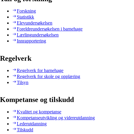
Forskning
Statistikk
Elevundersøkelsen
Foreldreundersøkelsen i barnehage
Lærlingundersøkelsen
Innrapportering
Regelverk
Regelverk for barnehage
Regelverk for skole og opplæring
Tilsyn
Kompetanse og tilskudd
Kvalitet og kompetanse
Kompetanseutvikling og videreutdanning
Lederutdanning
Tilskudd