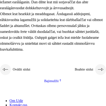
iežamet earáláganin. Dan dihte leat mii sorjavaččat das ahte
earalágánvuođat dohkkehuvvojit ja árvvusadnojit.
Olbmot leat hearkkit ja meaddugasat. Ándagassii addojupmi,
ráhkisvuohta lagamužžii ja solidaritehta leat dárbbašlaččat vai olbmot
šaddet ja ahtanuššet. Ovttaskas olbmo persovnnalaš jáhku ja
oamedovddu ferte váldit duođalaččat, vai buohkat sáhttet jurddašit,
oskut ja cealkit friddja. Oahppit galget ieža leat mielde fuolaheame
olmmošárvvu ja smiehttat movt sii sáhttet eastadit olmmošárvvu
loavkašuhttima.
Ovddit siidui
Boahtte siidui
Bajimužžii
Om Udir
Kontakt oss