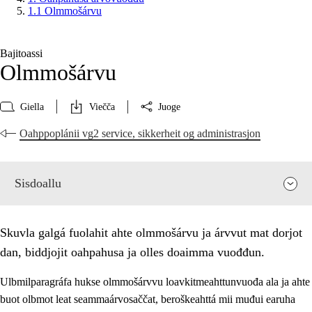
1.1 Olmmošárvu
Bajitoassi
Olmmošárvu
Giella
Viečča
Juoge
Oahppoplánii vg2 service, sikkerheit og administrasjon
Sisdoallu
Skuvla galgá fuolahit ahte olmmošárvu ja árvvut mat dorjot
dan, biddjojit oahpahusa ja olles doaimma vuođđun.
Ulbmilparagráfa hukse olmmošárvvu loavkitmeahttunvuođa ala ja ahte
buot olbmot leat seammaárvosaččat, beroškeahttá mii muđui earuha