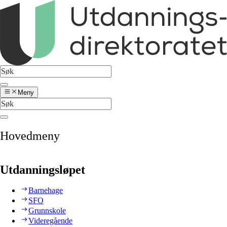
Meny
Hovedmeny
Utdanningsløpet
Barnehage
SFO
Grunnskole
Videregående