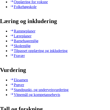
Opplæring for voksne
Folkehøgskole
Læring og inkludering
Rammeplaner
Læreplaner
Barnehagemiljø
Skolemiljø
Tilpasset opplæring og inkludering
Fravær
Vurdering
Eksamen
Prøver
Standpunkt- og underveisvurdering
Vitnemål og kompetansebevis
Tall og forskning