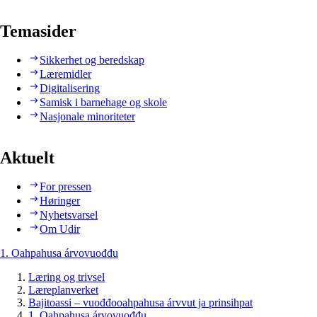
Temasider
Sikkerhet og beredskap
Læremidler
Digitalisering
Samisk i barnehage og skole
Nasjonale minoriteter
Aktuelt
For pressen
Høringer
Nyhetsvarsel
Om Udir
1. Oahpahusa árvovuođđu
Læring og trivsel
Læreplanverket
Bajitoassi – vuođđooahpahusa árvvut ja prinsihpat
1. Oahpahusa árvovuođđu