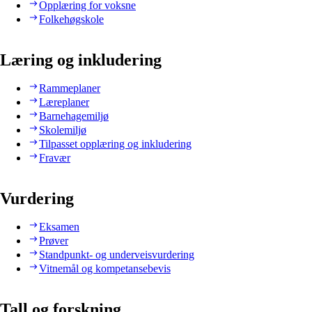
Opplæring for voksne
Folkehøgskole
Læring og inkludering
Rammeplaner
Læreplaner
Barnehagemiljø
Skolemiljø
Tilpasset opplæring og inkludering
Fravær
Vurdering
Eksamen
Prøver
Standpunkt- og underveisvurdering
Vitnemål og kompetansebevis
Tall og forskning