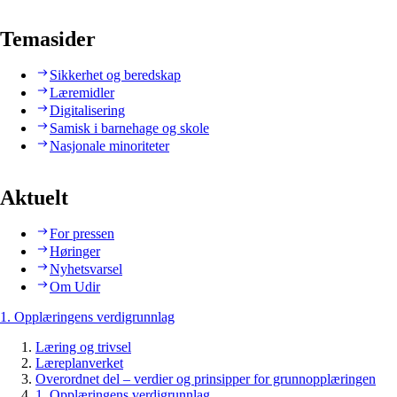
Temasider
Sikkerhet og beredskap
Læremidler
Digitalisering
Samisk i barnehage og skole
Nasjonale minoriteter
Aktuelt
For pressen
Høringer
Nyhetsvarsel
Om Udir
1. Opplæringens verdigrunnlag
Læring og trivsel
Læreplanverket
Overordnet del – verdier og prinsipper for grunnopplæringen
1. Opplæringens verdigrunnlag