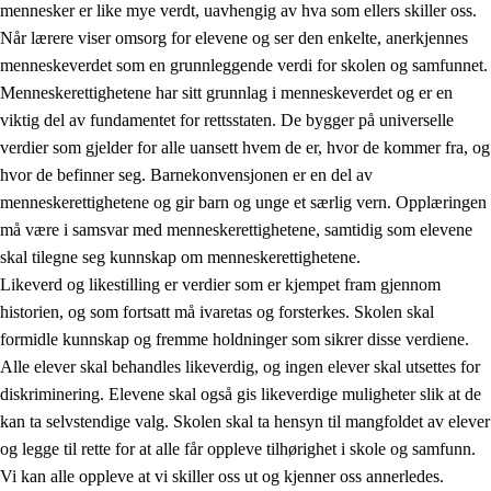
mennesker er like mye verdt, uavhengig av hva som ellers skiller oss.
Når lærere viser omsorg for elevene og ser den enkelte, anerkjennes
menneskeverdet som en grunnleggende verdi for skolen og samfunnet.
Menneskerettighetene har sitt grunnlag i menneskeverdet og er en
1.
Opplæringens verdigrunnlag
viktig del av fundamentet for rettsstaten. De bygger på universelle
1.1
Menneskeverdet
verdier som gjelder for alle uansett hvem de er, hvor de kommer fra, og
hvor de befinner seg. Barnekonvensjonen er en del av
1.2
Identitet og kulturelt mangfold
menneskerettighetene og gir barn og unge et særlig vern. Opplæringen
1.3
Kritisk tenkning og etisk bevissthet
må være i samsvar med menneskerettighetene, samtidig som elevene
skal tilegne seg kunnskap om menneskerettighetene.
1.4
Skaperglede, engasjement og utforskertrang
Likeverd og likestilling er verdier som er kjempet fram gjennom
1.5
Respekt for naturen og miljøbevissthet
historien, og som fortsatt må ivaretas og forsterkes. Skolen skal
formidle kunnskap og fremme holdninger som sikrer disse verdiene.
1.6
Demokrati og medvirkning
Alle elever skal behandles likeverdig, og ingen elever skal utsettes for
diskriminering. Elevene skal også gis likeverdige muligheter slik at de
kan ta selvstendige valg. Skolen skal ta hensyn til mangfoldet av elever
og legge til rette for at alle får oppleve tilhørighet i skole og samfunn.
Vi kan alle oppleve at vi skiller oss ut og kjenner oss annerledes.