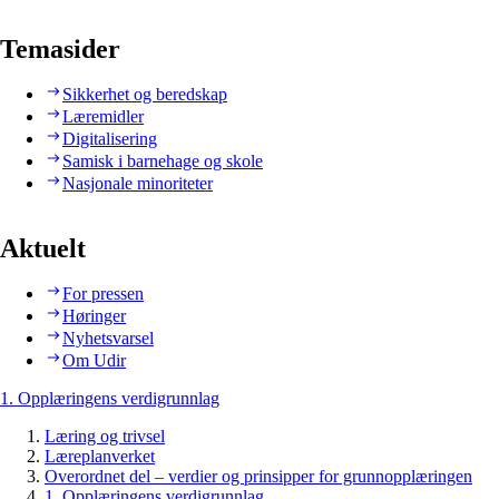
Temasider
Sikkerhet og beredskap
Læremidler
Digitalisering
Samisk i barnehage og skole
Nasjonale minoriteter
Aktuelt
For pressen
Høringer
Nyhetsvarsel
Om Udir
1. Opplæringens verdigrunnlag
Læring og trivsel
Læreplanverket
Overordnet del – verdier og prinsipper for grunnopplæringen
1. Opplæringens verdigrunnlag