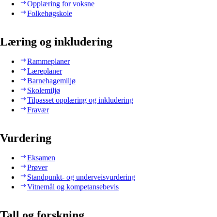
Opplæring for voksne
Folkehøgskole
Læring og inkludering
Rammeplaner
Læreplaner
Barnehagemiljø
Skolemiljø
Tilpasset opplæring og inkludering
Fravær
Vurdering
Eksamen
Prøver
Standpunkt- og underveisvurdering
Vitnemål og kompetansebevis
Tall og forskning