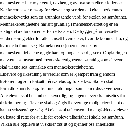
mennesker er like mye verdt, uavhengig av hva som ellers skiller oss.
Når lærere viser omsorg for elevene og ser den enkelte, anerkjennes
menneskeverdet som en grunnleggende verdi for skolen og samfunnet.
Menneskerettighetene har sitt grunnlag i menneskeverdet og er en
1.
Opplæringens verdigrunnlag
viktig del av fundamentet for rettsstaten. De bygger på universelle
1.1
Menneskeverdet
verdier som gjelder for alle uansett hvem de er, hvor de kommer fra, og
hvor de befinner seg. Barnekonvensjonen er en del av
1.2
Identitet og kulturelt mangfold
menneskerettighetene og gir barn og unge et særlig vern. Opplæringen
1.3
Kritisk tenkning og etisk bevissthet
må være i samsvar med menneskerettighetene, samtidig som elevene
skal tilegne seg kunnskap om menneskerettighetene.
1.4
Skaperglede, engasjement og utforskertrang
Likeverd og likestilling er verdier som er kjempet fram gjennom
1.5
Respekt for naturen og miljøbevissthet
historien, og som fortsatt må ivaretas og forsterkes. Skolen skal
formidle kunnskap og fremme holdninger som sikrer disse verdiene.
1.6
Demokrati og medvirkning
Alle elever skal behandles likeverdig, og ingen elever skal utsettes for
diskriminering. Elevene skal også gis likeverdige muligheter slik at de
kan ta selvstendige valg. Skolen skal ta hensyn til mangfoldet av elever
og legge til rette for at alle får oppleve tilhørighet i skole og samfunn.
Vi kan alle oppleve at vi skiller oss ut og kjenner oss annerledes.